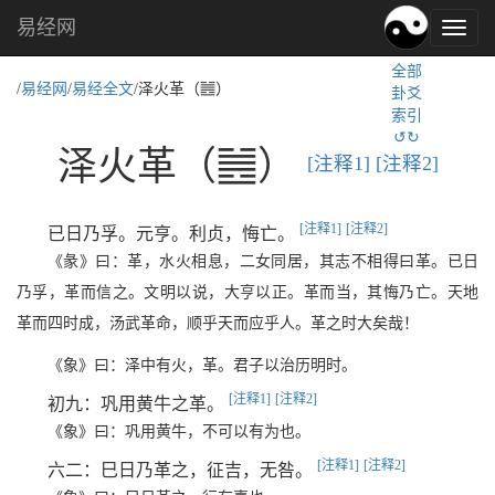
易经网
易
经
全部
文
E
/
易经网
/
易经全文
/泽火革（
）
卦爻
化,
索引
国
↺↻
学
E
泽火革（
）
[注释1]
[注释2]
文
化
[注释1]
[注释2]
已日乃孚。元亨。利贞，悔亡。
《彖》曰：革，水火相息，二女同居，其志不相得曰革。已日
乃孚，革而信之。文明以说，大亨以正。革而当，其悔乃亡。天地
革而四时成，汤武革命，顺乎天而应乎人。革之时大矣哉！
《象》曰：泽中有火，革。君子以治历明时。
[注释1]
[注释2]
初九：巩用黄牛之革。
《象》曰：巩用黄牛，不可以有为也。
[注释1]
[注释2]
六二：巳日乃革之，征吉，无咎。