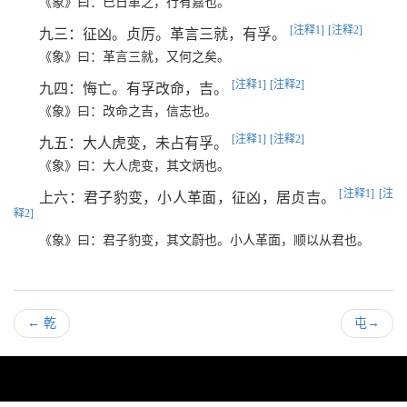
《象》曰：巳日革之，行有嘉也。
[注释1]
[注释2]
九三：征凶。贞厉。革言三就，有孚。
《象》曰：革言三就，又何之矣。
[注释1]
[注释2]
九四：悔亡。有孚改命，吉。
《象》曰：改命之吉，信志也。
[注释1]
[注释2]
九五：大人虎变，未占有孚。
《象》曰：大人虎变，其文炳也。
[注释1]
[注
上六：君子豹变，小人革面，征凶，居贞吉。
释2]
《象》曰：君子豹变，其文蔚也。小人革面，顺以从君也。
←
乾
屯
→