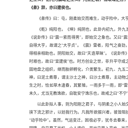
《彖》辞，亦曰建侯也。
《彖传》曰：屯，刚柔始交而难生，动乎险中，大
《乾》纯阳也，《坤》纯阴也，此卦内初九，外九
《说卦传》曰“震一索而得男”，即始交之象也。又曰“
自得大亨，故谓之“大亨贞”。《震》雷者，阳气之奋劲
得相亲相助也。阴阳始交，故曰“天造草昧”。《说卦
时艰也，故曰“宜建侯”也。时方创业之世，非升平守成
固地盘之组织，继而胎卵孵化，介类繁生。初九、九五
神，曰泥土煮尊，谓主沙土之神，曰沙土煮尊，主动物
生之时，恰如草木逢春，其繁殖，一雨多于一雨，即“雷
未久，尤当无教逸欲，自耽安宁逸乐也，故戒之曰“不宁
以此卦拟人事，则为阳刚之君子，与阴柔之小人始
挟下流之邪计，以妨我行为。凡我所欲振兴者，彼皆阻
“动乎险中”。虽然，气运变迁，困极必亨，犹冬去春