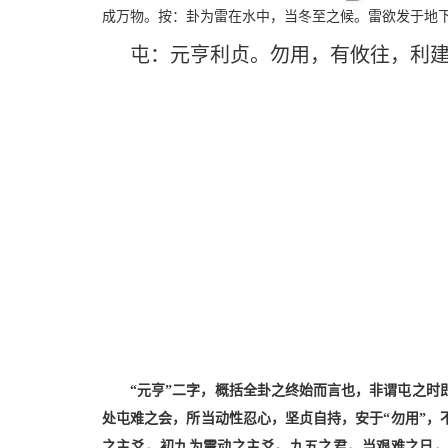
成万物。按：卦为雷在水中，当冬至之候。雷欲发于地
屯：元亨利贞。勿用，有攸往，利
“元亨”二字，概括全卦之终始而言也，非谓屯之时
处屯难之会，所当动性忍心，坚贞自持，安于“勿用”，
之主爻，初九为震动之主爻。九五之君，当艰难之日，