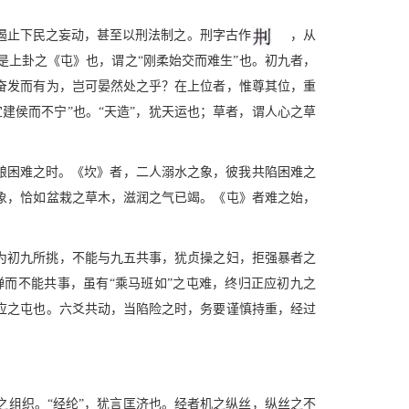
遏止下民之妄动，甚至以刑法制之。刑字古作
，从
上卦之《屯》也，谓之“刚柔始交而难生”也。初九者，
奋发而有为，岂可晏然处之乎？在上位者，惟尊其位，重
建侯而不宁”也。“天造”，犹天运也；草者，谓人心之草
酿困难之时。《坎》者，二人溺水之象，彼我共陷困难之
象，恰如盆栽之草木，滋润之气已竭。《屯》者难之始，
为初九所挑，不能与九五共事，犹贞操之妇，拒强暴者之
而不能共事，虽有“乘马班如”之屯难，终归正应初九之
应之屯也。六爻共动，当陷险之时，务要谨慎持重，经过
组织。“经纶”，犹言匡济也。经者机之纵丝，纵丝之不