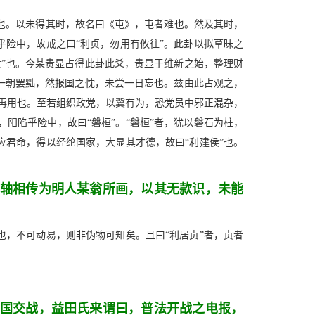
也。以未得其时，故名曰《屯》，屯者难也。然及其时，
乎险中，故戒之曰“利贞，勿用有攸往”。此卦以拟草昧之
”也。今某贵显占得此卦此爻，贵显于维新之始，整理财
一朝罢黜，然报国之忱，未尝一日忘也。兹由此占观之，
日之再用也。至若组织政党，以冀有为，恐党员中邪正混杂，
阳陷乎险中，故曰“磐桓”。“磐桓”者，犹以磐石为柱，
应君命，得以经纶国家，大显其才德，故曰“利建侯”也。
轴相传为明人某翁所画，以其无款识，未能
也，不可动易，则非伪物可知矣。且曰“利居贞”者，贞者
国交战，益田氏来谓曰，普法开战之电报，