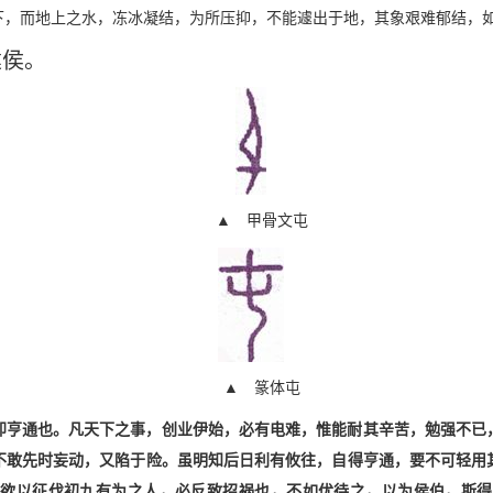
下，而地上之水，冻冰凝结，为所压抑，不能遽出于地，其象艰难郁结，
建侯。
▲ 甲骨文屯
▲ 篆体屯
即亨通也。凡天下之事，创业伊始，必有电难，惟能耐其辛苦，勉强不已
不敢先时妄动，又陷于险。虽明知后日利有攸往，自得亨通，要不可轻用
欲以征伐初九有为之人，必反致招祸也，不如优待之，以为侯伯，斯得