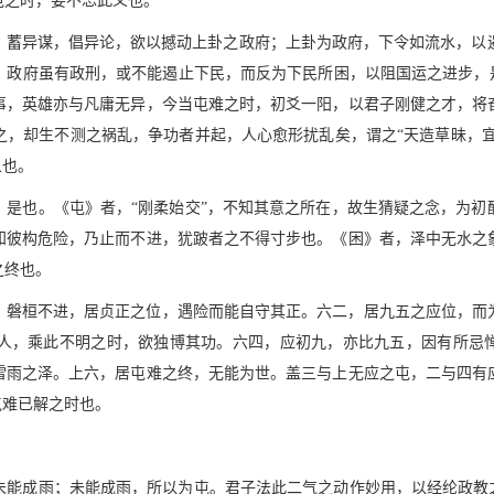
屯之时，要不忘此义也。
，蓄异谋，倡异论，欲以撼动上卦之政府；上卦为政府，下令如流水，以
。政府虽有政刑，或不能遏止下民，而反为下民所困，以阻国运之进步，是
事，英雄亦与凡庸无异，今当屯难之时，初爻一阳，以君子刚健之才，将
，却生不测之祸乱，争功者并起，人心愈形扰乱矣，谓之“天造草昧，宜
象也。
》是也。《屯》者，“刚柔始交”，不知其意之所在，故生猜疑之念，为初
知彼构危险，乃止而不进，犹跛者之不得寸步也。《困》者，泽中无水之
之终也。
，磐桓不进，居贞正之位，遇险而能自守其正。六二，居九五之应位，而
人，乘此不明之时，欲独博其功。六四，应初九，亦比九五，因有所忌惮
雷雨之泽。上六，居屯难之终，无能为世。盖三与上无应之屯，二与四有
屯难已解之时也。
未能成雨；未能成雨，所以为屯。君子法此二气之动作妙用，以经纶政教之