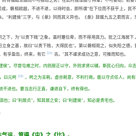
，则有强敌坚固而不可摇动之势，在此时我惟固守持重，不可妄动，若妄进
可成，磐桓趑趄，不进不退，以待时会，即所谓“在下位而不获乎上，民
象。“利建侯”三字，与《彖》同而其义异也。《彖》辞属九五之君而言，
。
阴之下，为“以贵下贱”之象。虽时蹇位卑，而不得用其力。犹之江海居下
立身之基，故曰“以贵下贱，大得民也”。第以磐桓观之，似失阳之德，
［21］
。有孚盈缶，终来，有它
吉。”其不遽求成功之意，可推而知也。
建侯”。尽尝屯难之时，内则居正以守，外则求贤以辅，斯民心归向，众
［23］
，曰元枵
，枵之为言耗，虚亦耗意，不利行商。能以守贞任人，尚有
欲进不进也。要当志行正直，谦退自下，终有得也。
固也；曰“利居贞”，知其居之安；曰“利建侯”，知必是贵宅也。
。
占气运，筮得《屯》之《比》。