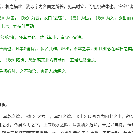
，机之横丝，犹取宇内各国之所长，见其时宜，而组织政体也。“经纶”
震》为雷，《坎》为云，故曰“云雷”；《震》为出，《坎》为入，欲出而
其屯也，宜待时而动。
“经纶”者，怀其才也。然当其屯，宜守不宜进。
次营商也。凡事始创者，多苦其难。经纶，治丝之事，知其业必在丝棉之类
也，《坎》陷也，恐是宅东北方有动作，宜经理修治之。
，是初婚时，必不和洽，宜正人劝解之。
民也。
，具乾之德，《坤》之六二，具坤之德。《屯》以初九为内卦之主，故爻
济屯之才，今居众阴之下，上应坎水之险，深虞陷入危险，未足以自持，惟