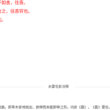
不如舍，往吝。
舍之，往吝穷也。
利。
水雷屯卦注释
屈曲，即草木穿地始出，欲伸而未能即伸之形。内卦《震》，《震》雷也