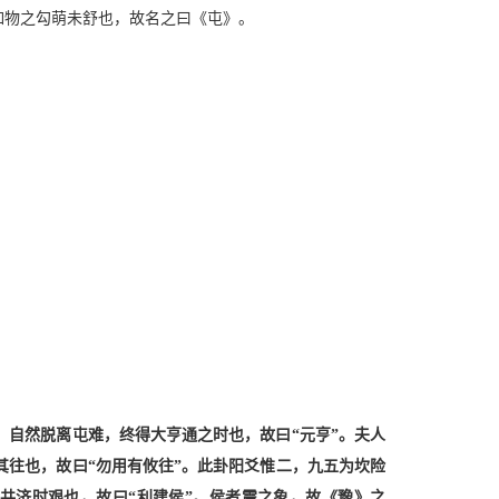
如物之勾萌未舒也，故名之曰《屯》。
，自然脱离屯难，终得大亨通之时也，故曰“元亨”。夫人
其往也，故曰“勿用有攸往”。此卦阳爻惟二，九五为坎险
共济时艰也，故曰“利建侯”。侯者震之象，故《豫》之