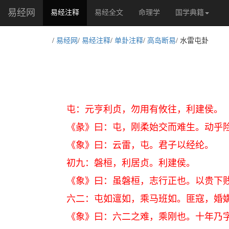
易经网
(current)
易经注释
易经全文
命理学
国学典籍
/
易经网
/
易经注释
/
单卦注释
/
高岛断易
/ 水雷屯卦
屯：元亨利贞，勿用有攸往，利建侯。
《彖》曰：屯，刚柔始交而难生。动乎
《象》曰：云雷，屯。君子以经纶。
初九：磐桓，利居贞。利建侯。
《象》曰：虽磐桓，志行正也。以贵下
六二：屯如邅如，乘马班如。匪寇，婚
《象》曰：六二之难，乘刚也。十年乃