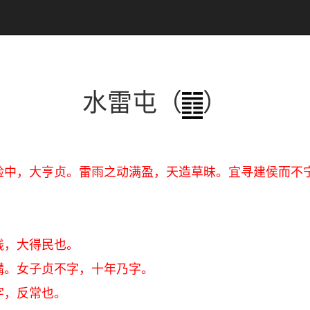
水雷屯（
）
险中，大亨贞。雷雨之动满盈，天造草昧。宜寻建侯而不
贱，大得民也。
媾。女子贞不字，十年乃字。
字，反常也。