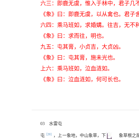
六三：即鹿无虞，惟入于林中，君子几
《象》曰：即鹿无虞，以从禽也。君子
六四：乘马班如，求婚媾。往吉，无不
《象》曰：求而往，明也。
九五：屯其膏，小贞吉，大贞凶。
《象》曰：屯其膏，施未光也。
上六：乘马班如，泣血涟如。
《象》曰：泣血涟如，何可长也。
03 水雷屯
［20］
屯
，上一象地，中山象草，下
象草根之