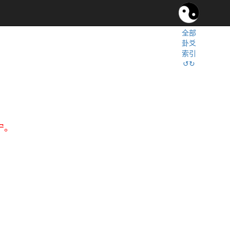
全部
卦爻
索引
↺↻
宁。