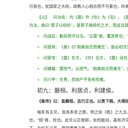
可易也，犹国家之大经，政教人心相合而不可紊也；纶者
【占】 问功名：内《震》外《坎》为《屯》，《
为法，故曰“君子以经纶”。是君子施经纶之才，而运当
○ 问战征：勤兵而守曰屯。“云雷”者，蓄其势也；
○ 问营商：《彖》曰“刚柔始交而难生”，是必初
○ 问家宅：《震》东方，《坎》北方，《震》动
○ 问婚姻：雷阳气，云阴气，“刚柔始交而难生”
○ 问六甲：生男，恐始产不免有险难。
初九：磐桓。利居贞，利建侯。
《象传》曰：虽磐桓，志行正也。以贵下贱，大得
每卦有主爻，皆具本卦之德，例之如《乾》之九五
也，“桓”者，柱也。此爻以正居刚，处险能动，虽有