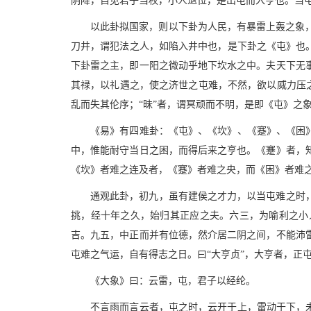
阴降，自见君子当权，小人退位，是出屯而入亨也。当
以此卦拟国家，则以下卦为人民，有暴雷上轰之象
刀井，谓犯法之人，如陷入井中也，是下卦之《屯》也
下卦雷之主，即一阳之微动乎地下坎水之中。夫天下无
其禄，以礼遇之，使之济世之屯难，不然，欲以威力压之
乱而失其伦序；“昧”者，谓冥顽而不明，是即《屯》之
《易》有四难卦：《屯》、《坎》、《蹇》、《困
中，惟能耐守当日之困，而得后来之亨也。《蹇》者，
《坎》者难之连及者，《蹇》者难之央，而《困》者难
通观此卦，初九，虽有建侯之才力，以当屯难之时
挑，经十年之久，始归其正应之夫。六三，为喻利之小
吉。九五，中正而并有位德，然介居二阴之间，不能沛
屯难之气运，自有得志之日。曰“大亨贞”，大亨者，正
《大象》曰：云雷，屯，君子以经纶。
不言雨而言云者，屯之时，云开于上，雷动于下，