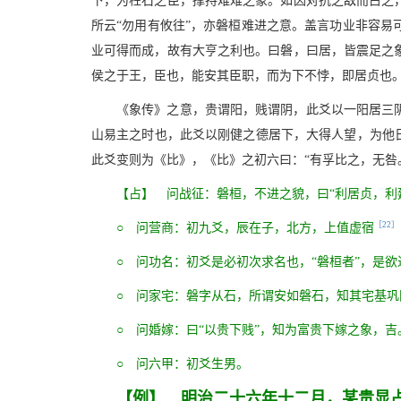
下，为柱石之臣，撑持难难之象。如因对抗之敌而占之
所云“勿用有攸往”，亦磐桓难进之意。盖言功业非容易
业可得而成，故有大亨之利也。曰磐，曰居，皆震足之
侯之于王，臣也，能安其臣职，而为下不悖，即居贞也
《象传》之意，贵谓阳，贱谓阴，此爻以一阳居三
山易主之时也，此爻以刚健之德居下，大得人望，为他日
此爻变则为《比》，《比》之初六曰：“有孚比之，无咎
【占】 问战征：磐桓，不进之貌，曰“利居贞，利
［22］
○ 问营商：初九爻，辰在子，北方，上值虚宿
○ 问功名：初爻是必初次求名也，“磐桓者”，是
○ 问家宅：磐字从石，所谓安如磐石，知其宅基巩
○ 问婚嫁：曰“以贵下贱”，知为富贵下嫁之象，吉
○ 问六甲：初爻生男。
【例】 明治二十六年十二月，某贵显