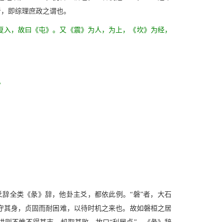
者，即综理庶政之谓也。
复入，故曰《屯》。又《震》为人，为上，《坎》为经，
。
辞全类《彖》辞，他卦主爻，都依此例。“磐”者，大石
守其身，贞固而耐困难，以待时机之来也。故如磐桓之居