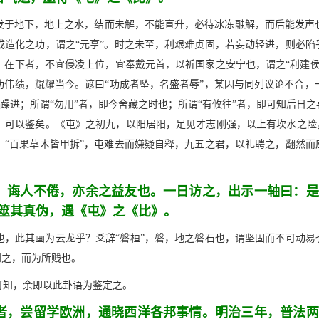
发于地下，地上之水，结而未解，不能直升，必待冰冻融解，而后能发声
造化之功，谓之“元亨”。时之未至，利艰难贞固，若妄动轻进，则必陷
；在下者，不宜侵凌上位，宜奉戴元首，以祈国家之安宁也，谓之“利建侯
功伟绩，尡耀当今。谚曰“功成者坠，名盛者辱”，某因与同列议论不合，
利躁进；所谓“勿用”者，即今舍藏之时也；所谓“有攸往”者，即可知后
可以鉴矣。《屯》之初九，以阳居阳，足见才志刚强，以上有坎水之险，
“百果草木皆甲拆”，屯难去而嫌疑自释，九五之君，以礼聘之，翻然而
，诲人不倦，亦余之益友也。一日访之，出示一轴曰：是
筮其真伪，遇《屯》之《比》。
，此其画为云龙乎？爻辞“磐桓”，磐，地之磐石也，谓坚固而不可动易
知之，而为所贱也。
可知，余即以此卦语为鉴定之。
者，尝留学欧洲，通晓西洋各邦事情。明治三年，普法两