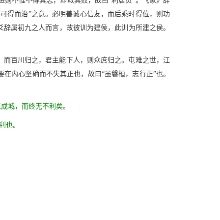
则不惟不得其志，却取其败，故曰“利居贞”。《彖》辞
不可得而治”之意。必明善诚心信友，而后乘时得位，则功
爻辞属初九之人而言，故彼训为建侯，此训为所建之侯。
，而百川归之，君主能下人，则众庶归之。屯难之世，江
要在内心坚确而不失其正也，故曰“虽磐桓，志行正”也。
志成城，而终无不利矣。
利也。