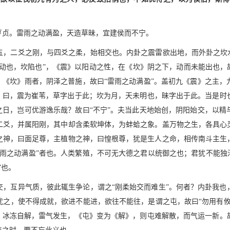
亨贞。雷雨之动满盈，天造草昧，宜建侯而不宁。
五，二爻之刚，与四爻之柔，始相交也。内卦之震雷欲出地，而外卦之坎水
震动也，坎陷也”，《震》以阳动之性，在《坎》阴之下，动而未能出也，
，《坎》雨者，阴泽之普施，故曰“雷雨之动满盈”。盖初九《震》之主
传》曰，震为崔苇，草字出于此；坎为月，天未明也，昧字出于此。当是时
之日，岂可优游逸乐哉？故曰“不宁”。夫当此天地始创，阴阳始交，以
二爻，并属阳刚，其中却含柔软坤体，为蚌蛤之象。盖万物之生，各具心
之神，曰面足尊，主植物之神，曰惶根尊，犹是生人之命，相传南斗主生
雨之动满盈”者也。人类繁殖，不可无大德之君以统御之也；君犹不能独
”也。
交，互异气质，彼此辄生争论，谓之“刚柔始交而难生”。何者？内卦我也
扰之，使不得成就，欲进不能进，欲往不能往，是谓之屯，故曰“勿用有攸
来，冰冻自解，雷气发生，《屯》变为《解》，则屯难解散，而气运一新。