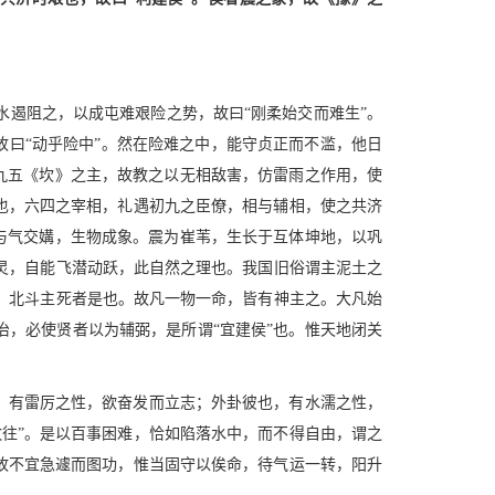
遏阻之，以成屯难艰险之势，故曰“刚柔始交而难生”。
故曰“动乎险中”。然在险难之中，能守贞正而不滥，他日
，九五《坎》之主，故教之以无相敌害，仿雷雨之作用，使
也，六四之宰相，礼遇初九之臣僚，相与辅相，使之共济
精与气交媾，生物成象。震为崔苇，生长于互体坤地，以巩
灵，自能飞潜动跃，此自然之理也。我国旧俗谓主泥土之
，北斗主死者是也。故凡一物一命，皆有神主之。大凡始
治，必使贤者以为辅弼，是所谓“宜建侯”也。惟天地闭关
，有雷厉之性，欲奋发而立志；外卦彼也，有水濡之性，
往”。是以百事困难，恰如陷落水中，而不得自由，谓之
故不宜急遽而图功，惟当固守以俟命，待气运一转，阳升