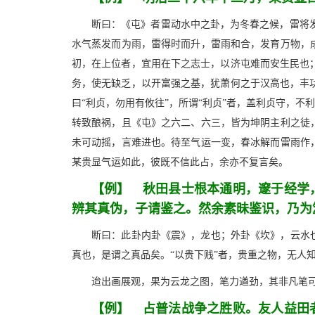
断曰：《屯》者雷动水中之卦，为冬春之候，雷将
水气蒸发而为雨，雷得时而升，雷雨和合，发育万物，成
初，在上位者，宜用在下之志士，以济屯难而安生民也
务，使无缺乏，以开富强之基，犹萧何之于汉高也，丰
曰“利贞，勿用有攸往”，所谓“利贞”者，盖利贞守，不
转致酿祸，且《屯》之六二、六三，皆为坤阴主利之徒，
未可动摇，言难进也。待至气运一变，春冰解而雷雨作，
某贵显气运如此，彼既不信此占，余亦不复言矣。
【例】 秋田县士根本通明，邃于经学
辨其真伪，子请鉴之。然余素昧鉴识，乃为
断曰：此卦内卦《震》，龙也；外卦《坎》，云水也
真也，是谓之真品矣。“以贵下贱”者，贵重之物，无人
迨出画展观，果为云龙之图，笔力遒劲，其非凡笔
【例】 占普法战争之胜败。友人益田