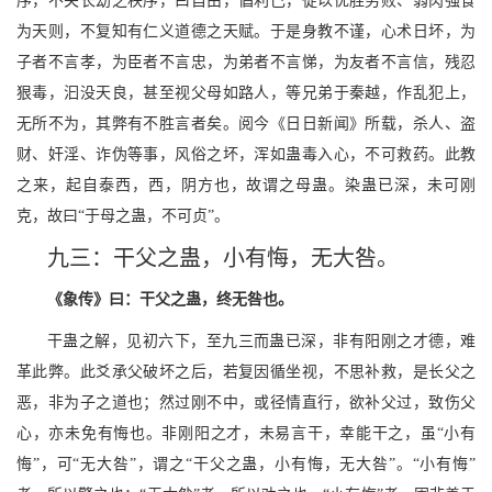
序，不关长幼之秩序，曰自由，倡利己，徒以优胜劣败、弱肉强食
为天则，不复知有仁义道德之天赋。于是身教不谨，心术日坏，为
子者不言孝，为臣者不言忠，为弟者不言悌，为友者不言信，残忍
狠毒，汩没天良，甚至视父母如路人，等兄弟于秦越，作乱犯上，
无所不为，其弊有不胜言者矣。阅今《日日新闻》所载，杀人、盗
财、奸淫、诈伪等事，风俗之坏，浑如蛊毒入心，不可救药。此教
之来，起自泰西，西，阴方也，故谓之母蛊。染蛊已深，未可刚
克，故曰“于母之蛊，不可贞”。
九三：干父之蛊，小有悔，无大咎。
《象传》曰：干父之蛊，终无咎也。
干蛊之解，见初六下，至九三而蛊已深，非有阳刚之才德，难
革此弊。此爻承父破坏之后，若复因循坐视，不思补救，是长父之
恶，非为子之道也；然过刚不中，或径情直行，欲补父过，致伤父
心，亦未免有悔也。非刚阳之才，未易言干，幸能干之，虽“小有
悔”，可“无大咎”，谓之“干父之蛊，小有悔，无大咎”。“小有悔”