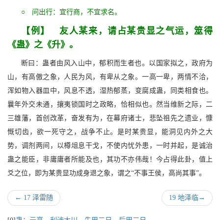
○ 问出行：宜行商，不宜求名。
【例】 友人某来，请占某贵显之气运，筮得
《蛊》之《升》。
断曰：蛊者由风入山中，郁积而生者也。以国家拟之，政府为
山，有高傲之象，人民为风，有卑从之象。一高一卑，两情不洽，
浑如物入器皿中，风息不透，湿热郁蒸，变腐成蛊，同类相食也。
曩年外交未通，攘夷锁国时之政略，恰相似也。然当维新之际，二
三雄藩，首创改革，奋发有为，在幕府诸士，悲坠祖先之遗业，慷
慨切齿，欲一死守之，战争不止。是时某贵显，能洞见内外之大
势，调剂两间，以樽俎息干戈，不使内忧外患，一时并起，是诚治
蛊之能臣，非庸庸者所能及也，其功不亦伟哉！今占得此卦，值上
爻之位，即为某贵显功成身退之象，谓之“不事王侯，高尚其事”。
←
17 泽雷随
19 地泽临
→