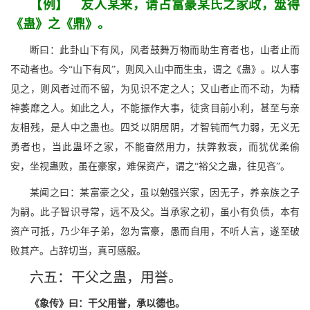
【例】 友人某来，请占富豪某氏之家政，筮得
《蛊》之《鼎》。
断曰：此卦山下有风，风者鼓舞万物而助生育者也，山者止而
不动者也。今“山下有风”，则风入山中而生虫，谓之《蛊》。以人事
见之，则风者过而不留，为见识不定之人；又山者止而不动，为精
神萎靡之人。如此之人，不能振作大事，徒贪目前小利，甚至与亲
友相残，是人中之蛊也。四爻以阴居阴，才智钝而气力弱，无义无
勇者也，当此蛊坏之家，不能奋然用力，扶弊救衰，而犹优柔偷
安，坐视蛊败，虽在豪家，难保资产，谓之“裕父之蛊，往见吝”。
某闻之曰：某富豪之父，虽以勉强兴家，因无子，养亲族之子
为嗣。此子智识寻常，远不及父。当承家之初，虽小有负债，本有
资产可抵，乃少年子弟，忽为富豪，愚而自用，不听人言，遂至破
败其产。占辞切当，真可感服。
六五：干父之蛊，用誉。
《象传》曰：干父用誉，承以德也。