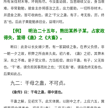
所有采伐材木等，坏耗殆尽。今汝虽幼弱，当思继续父业，身当艰
难，非常勤勉，彼金主亦将感汝之志，出力援助，一切所存材木，
并遗金之款，皆可收纳也，谓之“干父之蛊，有子，考无咎，厉，终
吉”也。后此子果能勉承旧业，益增兴旺。
【例】 明治二十五年，熊田某养子某，占家政
得失，筮得《蛊》之《大畜》。
断曰：此卦以长女嫁少男，有一家嗣续之象。在养父负债，非
一朝一夕之故，积弊之所由来久矣。初六者，《蛊》之初，其弊未
深，处之不难。是子受父债，力当抵偿，故曰干蛊，有子，父无咎
也。“干”者，谓负担其事而处之也；“厉无咎”者，谓虽危终无咎也。
后果如此占。
九二：干母之蛊，不可贞。
《象传》曰：干母之蛊，得中道也。
干蛊之解，见初爻下。此爻体巽，以刚中之才，上应六五，巽