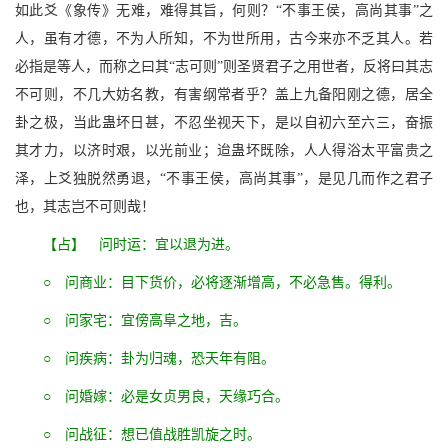
如此爻《象传》无难，难得其旨，何则？“不事王侯，高尚其事”之
人，虽有才德，不为人所知，不为世所用，古今来亦不乏其人。若
必指是等人，而称之曰其“志可则”则圣贤君子之用世者，反将曰其志
不可则，不几大妨名教，有害纲常者乎？盖上九备阳刚之德，居全
卦之极，当此蛊坏日甚，不忍坐视天下，是以自初六至六三，奋振
其才力，以济时艰，以光前业；迨蛊坏既除，人人得浴太平富贵之
泽，上爻独脱然勇退，“不事王侯，高尚其事”，是见几而作之君子
也，其志岂不可则哉！
【占】 问时运：宜以退为进。
○ 问商业：目下货价，必将逐渐增高，不必急售。得利。
○ 问家宅：宜傍高阜之地，吉。
○ 问疾病：卦为归魂，恐天年有阻。
○ 问婚嫁：必是女贞男良，天缘巧合。
○ 问战征：想已值战胜凯旋之时。