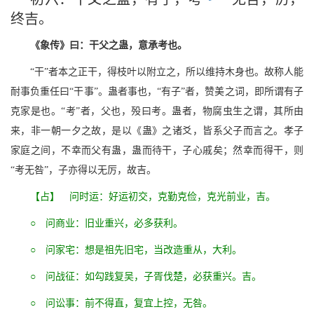
终吉。
《象传》曰：干父之蛊，意承考也。
“干”者本之正干，得枝叶以附立之，所以维持木身也。故称人能
耐事负重任曰“干事”。蛊者事也，“有子”者，赞美之词，即所谓有子
克家是也。“考”者，父也，殁曰考。蛊者，物腐虫生之谓，其所由
来，非一朝一夕之故，是以《蛊》之诸爻，皆系父子而言之。孝子
家庭之间，不幸而父有蛊，蛊而待干，子心戚矣；然幸而得干，则
“考无咎”，子亦得以无厉，故吉。
【占】 问时运：好运初交，克勤克俭，克光前业，吉。
○ 问商业：旧业重兴，必多获利。
○ 问家宅：想是祖先旧宅，当改造重从，大利。
○ 问战征：如勾践复吴，子胥伐楚，必获重兴。吉。
○ 问讼事：前不得直，复宜上控，无咎。