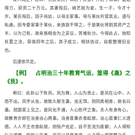
得力，获资二十万元。其妻殁后，纳艺妓为妾，生一子，今才十
岁。某氏殁后，因子尚幼，以母主家事。母与某伙共营其业，遂与
私通。因专委家事于某伙，亲族皆不怿之，于是某伙将割其资产之
半，以为己有，故亲族相会为之妥议，苦难处分。今得此占，始知
处置之法，容俟四年之后，其子成立，相扶协议，自能整理旧业
也。
后遂依爻定。
【例】 占明治三十年教育气运，筮得《蛊》之
《艮》。
断曰：此卦山下有风，风为巽，入山为艮止，是风在山中，入
而不出。风字从虫，故致久郁生蛊，虫无饵，则同类相食，故名曰
蛊。就国家上见之，是风化不通，人心败坏之象。夫人有身有心，
故教育亦即在治身治心两事。治身首重衣食起居，治心首重仁义道
德。人人不乏衣食起居，则恒产充足，自不至流为匪僻；人人得知