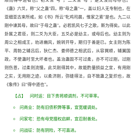
顺而得中道者也。初爻言“考”，二爻言“母”，是父没而母存也。
《蛊》六爻，称“父之蛊”四，称“母之蛊”一，盖以妇人无专制也，在
亚细亚古来所戒，如《书》所云“牝鸡司晨，惟家之索”是也。九二以
刚中谏其母，故曰“于母之蛊”。必若凯风七子之歌，斯为得矣。以此
卦属之君臣，则二爻为大臣，五爻必是幼主，或母后也。幼主则为
周公之相成王，劝进豳风，婉转开导，期归于善是已。女主则为陈
平、周勃之辅吕后，狄仁杰、娄师德之相武后，从容巽顺，辅翼国
政，不使蛊时至大坏者也。盖治蛊固不可过柔，亦不可过刚，过刚
则伤恩，过柔则流慢。此爻刚得其中，故能酌量损益之宜，有用刚
之实，无用刚之迹，以柔济刚，弥缝得法，自不致蛊之复炽也，故
《象传》曰“得中道也”。
【占】 问时运：目下贵将顺调剂，不可草率。
○ 问商业：防有旧债积弊等事，宜宽缓调处。
○ 问家宅：恐有母党擅权启衅，宜忍耐善处。
○ 问战征：防有阴险，不可直进。