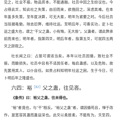
见之，社业不振，物品资本，不能通融，社员中因之生纷议也。今
占得此爻，知此社之失策，由旧而来，欲挽回之，深虑其难。在本
年虽多失策，至年度决算，可无大差，明年为紧要之时。今后社员
当拮据黾勉，除去旧弊，维持社运。至明后年，可奏实功，定卜社
运之盛大也，谓之“干父之蛊，小有悔，无大咎”。父蛊者，谓此弊承
前而来也；明年者，指第四爻，明后年者，指第五爻，可就四五两
爻之辞观之。
社长闻之曰：占筮可谓适当矣。本年以社员因循，致社业不
振，而酿损失。社员中且有不适其任者，每启蛊惑，以及危殆，故
先罢用其人，以仆自任。如贵占料知明年社运之困，生于今日，可
卜明后年之隆盛也。
［82］
六四：裕
父之蛊，往见吝。
《象传》曰：裕父之蛊，往未得也。
“裕”者竟也，与“干”相反。“裕父之蛊”者，谓因循苟且，惮于改
作，是宽容其蛊而蛊益深也。此爻以柔居柔，不能有为，爻至四，