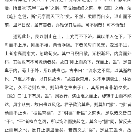
治，所当凛“先甲”“后甲”之惧，守成始成终之道，用《震》之动，法
《乾》之健，斯“元亨而天下治”矣。不然，柔顺而自安，退止而不
前，蛊坏日深，虽有善者，亦难保其后矣。可不惧哉！可不慎哉！
通观此卦，艮以刚止在上，上亢而不下济，巽以柔入在下，下
卑而不上承，刚柔不接，两情乖隔。下者愈卑而愈巽，逡巡不进，
上者愈高而愈亢，忽略苟安。其中日积日敝，渐积渐坏，内腐而外
朽，其破败有不可救药者矣。故曰“刚上而柔下，巽而止，蛊”，是自
卑于内，苟止于外，所以成蛊也。古书曰：“流水之不腐，以其逝故
也；户枢之不合，以其运故也。”故器欲常用，久不用则蠹生；体欲
常动，久不动则疾生。则知蛊之生由于止，其所由者非朝夕矣。
《象》曰“山下有风，蛊”，风欲行，遇山阻之而止，旋转于山而不能
达。风字从虫，故曰蛊以风化。君子欲治其蛊，则莫如“振”，“振”者
动而不止也。“振民育德”，即“明德”“新民”之道也。是以诸爻皆曰
“干”。“干”者植立之谓，所以饬治而扶起之，其义与“振”同，皆反夫
止而用之也，反其止则蛊治矣。若四爻之“裕”，是益其蛊也，故