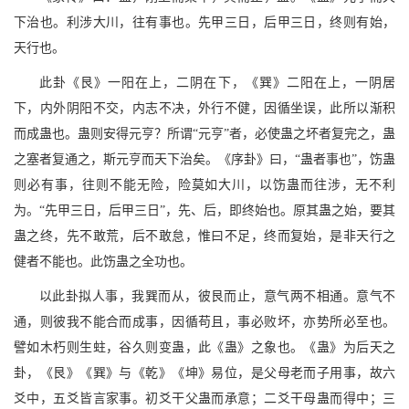
下治也。利涉大川，往有事也。先甲三日，后甲三日，终则有始，
天行也。
此卦《艮》一阳在上，二阴在下，《巽》二阳在上，一阴居
下，内外阴阳不交，内志不决，外行不健，因循坐误，此所以渐积
而成蛊也。蛊则安得元亨？所谓“元亨”者，必使蛊之坏者复完之，蛊
之塞者复通之，斯元亨而天下治矣。《序卦》曰，“蛊者事也”，饬蛊
则必有事，往则不能无险，险莫如大川，以饬蛊而往涉，无不利
为。“先甲三日，后甲三日”，先、后，即终始也。原其蛊之始，要其
蛊之终，先不敢荒，后不敢怠，惟曰不足，终而复始，是非天行之
健者不能也。此饬蛊之全功也。
以此卦拟人事，我巽而从，彼艮而止，意气两不相通。意气不
通，则彼我不能合而成事，因循苟且，事必败坏，亦势所必至也。
譬如木朽则生蛀，谷久则变蛊，此《蛊》之象也。《蛊》为后天之
卦，《艮》《巽》与《乾》《坤》易位，是父母老而子用事，故六
爻中，五爻皆言家事。初爻干父蛊而承意；二爻干母蛊而得中；三