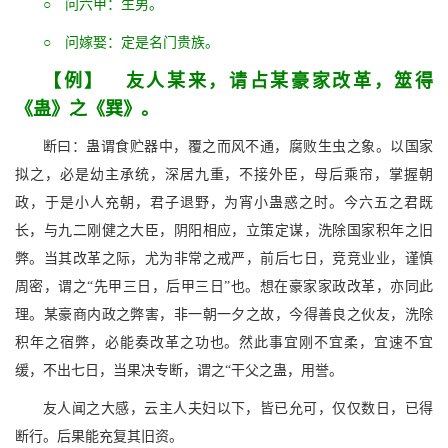
○ 问六甲：生男。
○ 问嫁娶：定是名门贵族。
【例】 友人某来，请占某豪家改革，筮得
《蛊》之《巽》。
断曰：蛊谓食贮器中，覆之而风不通，腐败生虫之象。以国家
拟之，必是幼主承统，深居九重，不接外臣，母后乘帘，掌握朝
政，于是小人充朝，君子退野，为宵小蛊惑之时。今六五之君既
长，与九二刚健之大臣，阴阳相应，立策定谋，洗除国家积年之旧
弊。当其改革之际，尤为非常之戒严，前后七日，竞竞业业，谨慎
周密，谓之“先甲三日，后甲三日”也。想在豪家家政改革，亦同此
理。某豪商内政之弊害，非一朝一夕之故，今得善良之伙友，洗除
积年之宿弊，必能奏改革之功也。然此事宜刚不宜柔，宜速不宜
缓，不出七日，当果决专断，谓之“干父之蛊，用誉。
友人闻之大感，云主人夫妇以下，皆已允可，仅仅数日，已得
断行。后果能充复其旧资。