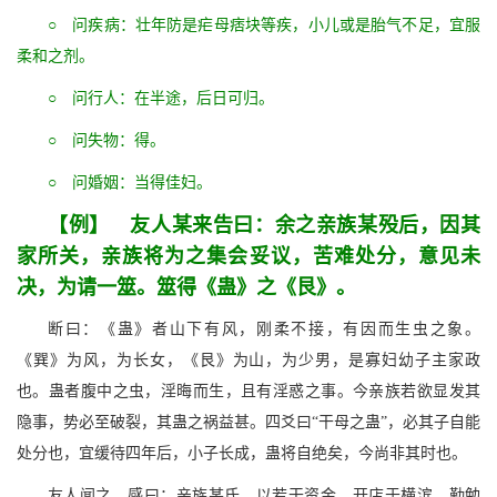
○ 问疾病：壮年防是疟母痞块等疾，小儿或是胎气不足，宜服
柔和之剂。
○ 问行人：在半途，后日可归。
○ 问失物：得。
○ 问婚姻：当得佳妇。
【例】 友人某来告曰：余之亲族某殁后，因其
家所关，亲族将为之集会妥议，苦难处分，意见未
决，为请一筮。筮得《蛊》之《艮》。
断曰：《蛊》者山下有风，刚柔不接，有因而生虫之象。
《巽》为风，为长女，《艮》为山，为少男，是寡妇幼子主家政
也。蛊者腹中之虫，淫晦而生，且有淫惑之事。今亲族若欲显发其
隐事，势必至破裂，其蛊之祸益甚。四爻曰“干母之蛊”，必其子自能
处分也，宜缓待四年后，小子长成，蛊将自绝矣，今尚非其时也。
友人闻之，感曰：亲族某氏，以若干资金，开店于横滨，勤勉