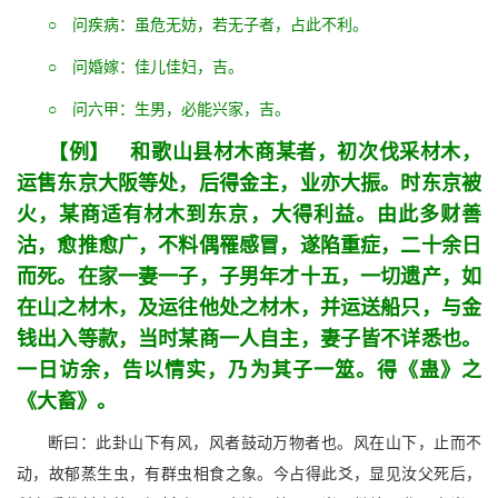
○ 问疾病：虽危无妨，若无子者，占此不利。
○ 问婚嫁：佳儿佳妇，吉。
○ 问六甲：生男，必能兴家，吉。
【例】 和歌山县材木商某者，初次伐采材木，
运售东京大阪等处，后得金主，业亦大振。时东京被
火，某商适有材木到东京，大得利益。由此多财善
沽，愈推愈广，不料偶罹感冒，遂陷重症，二十余日
而死。在家一妻一子，子男年才十五，一切遗产，如
在山之材木，及运往他处之材木，并运送船只，与金
钱出入等款，当时某商一人自主，妻子皆不详悉也。
一日访余，告以情实，乃为其子一筮。得《蛊》之
《大畜》。
断曰：此卦山下有风，风者鼓动万物者也。风在山下，止而不
动，故郁蒸生虫，有群虫相食之象。今占得此爻，显见汝父死后，