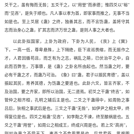
爻干之，虽有悔而无咎；五爻干之，以“用誉”而承德；惟四爻以“裕”
而“见吝”，是失于顺也。凡人事以孝为首，即家事而推之，无事不当
如是也。至上爻居《蛊》之终，独善其志，而不言饬蛊，盖将守其
志而治身心之蛊，扩其志而济万世之蛊，是则人事之大者也。
以此卦拟国家，上卦为政府，下卦为人民，《艮》上《巽》
下，一高一低，尊卑悬殊，上下隔绝，臣下逡巡畏缩，而无振作之
才，人君因循苟且，而乏有为之志，祸乱之萌，已伏治平之中，自
此而百弊生，万事隳，是《蛊》之卦名所由起也。然当蛊之时，要
必有干蛊之才，而蛊乃可治。《象》曰“蛊，君子以振民育德”，盖以
振起其民，育养其德，为饬蛊之要道也。此卦六爻，皆言齐家，不
及治国，要之齐家，即所以治国，无二道焉。初爻之干蛊“终吉”，如
管仲之相齐桓，孔明之辅后主是也。二爻之干蛊得中，如周勃之事
吕后，狄相之事武后是也。三爻之干蛊“无咎”，如伊尹之相太甲，终
得复位是也。四爻之裕蛊“见吝”，如李勣之不谏，终至酿祸是也。五
爻之干蛊“用誉”，如周公之相成王，终成兴周是也。若上爻“高尚”，
则如许巢之不受天下，夷齐之不食周粟是也。后世君臣，思艰图