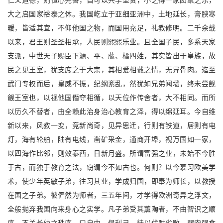
仁义道德，则恒心完善，自可以共学圣贤，小之得一家团聚之乐，
大之启国家裕泰之休。我国屹立于亚细亚洲中，土地延长，膏腴寒
暖，皆适其宜，不仰他国之物，而国用充足，礼教修明。二千余载
以来，君王则圣圣相承，人民则熙熙乐业。且全国子民，多系天家
支派，中世天子赐臣下源、平、藤、橘四姓，其实皆出于皇族，故
民之见王室，犹支庶之于大宗，其相爱相戴之情，无异骨肉。迄至
武门专权而后，皇威不振，纪纲紊乱，然犹如兄弟阋墙，终未尝觊
觎王室也，以视他国僭夺相循，以天位作传舍者，大不相同。而所
以历久不替者，由全赖此治身治心教育之泽，得以绵延耳。今自维
新以来，风教一变，竞新尚奇，见异思迁，行则有铁道，居则有电
灯，海有轮舶，陆有电线，凿矿采金，通商开埠，视万国如一家，
以四海作比邻，则效泰西，日新月盛。所谓富强之业，未始不今胜
于古，而独于教育之法，窃谓今不如古也。何则？以今慕习欧美学
术，使少年英敏子弟，往习其业，学成归国，即奉为师长，以教授
在国之子弟。彼俨然为师者，三五年间，才学得欧洲奇异之浮文，
全般抛弃我国向来身心之实学。凡子弟受其薰陶者，不由智识之顺