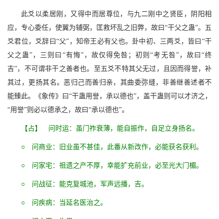
此爻以柔居刚，又得中而居尊位，与九二刚中之贤臣，阴阳相
应，专心委任，使翼为辅弼，匡救坏乱之旧弊，故曰“干父之蛊”。五
爻君位，爻辞曰“父”，知帝王必有父也。卦中初、三两爻，皆曰“干
父之蛊”，三则曰“有悔”，故仅得免咎；初则“考无咎”，故曰“终
吉”，不可谓非干之善者也。至五爻不特其父无过，且因而得誉，补
其过，更扬其名。恶归己而善归亲，其曲委弥缝，非善继善述者不
能臻此。《象传》曰“干蛊用誉，承以德也”，盖干蛊则可以才济之，
“用誉”则必以德承之，故曰“承以德也”。
【占】 问时运：虽门祚衰薄，能自振作，自足立身扬名。
○ 问商业：旧业虽不甚佳，此番从新改作，必能获名获利。
○ 问家宅：祖遗之产不厚，幸能扩充前业，必至光大门楣。
○ 问战征：能克复城池，军声远播，吉。
○ 问疾病：当延名医治之。