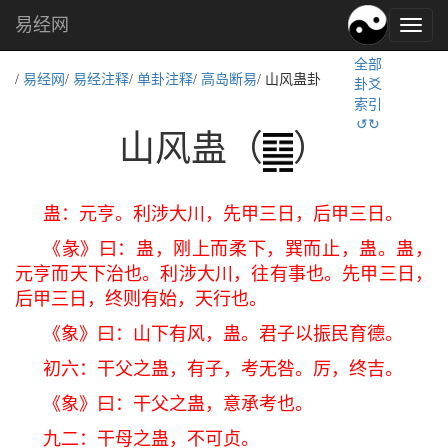
易经网
易
经
全部
文
/
易经网
/
易经注释
/
单卦注释
/
高岛断易
/ 山风蛊卦
卦爻
化,
索引
国
↺↻
学
山风蛊（
）
文
化
蛊：元亨。利涉大川，先甲三日，后甲三日。
《彖》曰：蛊，刚上而柔下，巽而止，蛊。蛊，
元亨而天下治也。利涉大川，往有事也。先甲三日，
后甲三日，终则有始，天行也。
《象》曰：山下有风，蛊。君子以振民育德。
初六：干父之蛊，有子，考无咎。厉，终吉。
《象》曰：干父之蛊，意承考也。
九二：干母之蛊，不可贞。