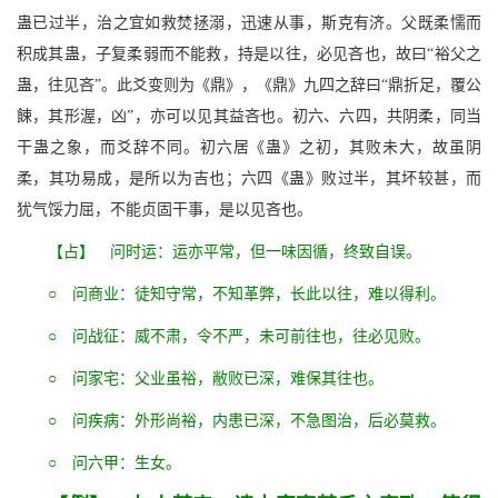
蛊已过半，治之宜如救焚拯溺，迅速从事，斯克有济。父既柔懦而
积成其蛊，子复柔弱而不能救，持是以往，必见吝也，故曰“裕父之
蛊，往见吝”。此爻变则为《鼎》，《鼎》九四之辞曰“鼎折足，覆公
餗，其形渥，凶”，亦可以见其益吝也。初六、六四，共阴柔，同当
干蛊之象，而爻辞不同。初六居《蛊》之初，其败未大，故虽阴
柔，其功易成，是所以为吉也；六四《蛊》败过半，其坏较甚，而
犹气馁力屈，不能贞固干事，是以见吝也。
【占】 问时运：运亦平常，但一味因循，终致自误。
○ 问商业：徒知守常，不知革弊，长此以往，难以得利。
○ 问战征：威不肃，令不严，未可前往也，往必见败。
○ 问家宅：父业虽裕，敝败已深，难保其往也。
○ 问疾病：外形尚裕，内患已深，不急图治，后必莫救。
○ 问六甲：生女。