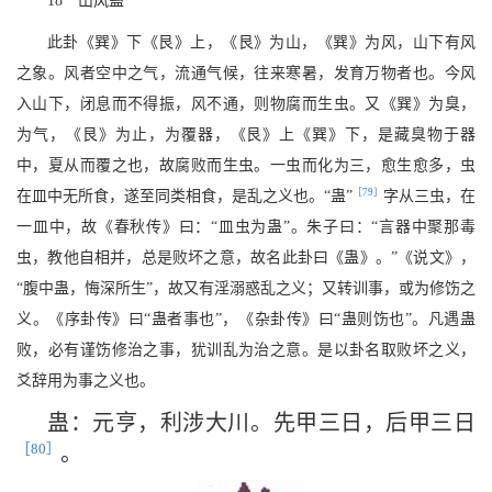
18 山风蛊
此卦《巽》下《艮》上，《艮》为山，《巽》为风，山下有风
之象。风者空中之气，流通气候，往来寒暑，发育万物者也。今风
入山下，闭息而不得振，风不通，则物腐而生虫。又《巽》为臭，
为气，《艮》为止，为覆器，《艮》上《巽》下，是藏臭物于器
中，夏从而覆之也，故腐败而生虫。一虫而化为三，愈生愈多，虫
［79］
在皿中无所食，遂至同类相食，是乱之义也。“蛊”
字从三虫，在
一皿中，故《春秋传》曰：“皿虫为蛊”。朱子曰：“言器中聚那毒
虫，教他自相并，总是败坏之意，故名此卦曰《蛊》。”《说文》，
“腹中蛊，悔深所生”，故又有淫溺惑乱之义；又转训事，或为修饬之
义。《序卦传》曰“蛊者事也”，《杂卦传》曰“蛊则饬也”。凡遇蛊
败，必有谨饬修治之事，犹训乱为治之意。是以卦名取败坏之义，
爻辞用为事之义也。
蛊：元亨，利涉大川。先甲三日，后甲三日
［80］
。