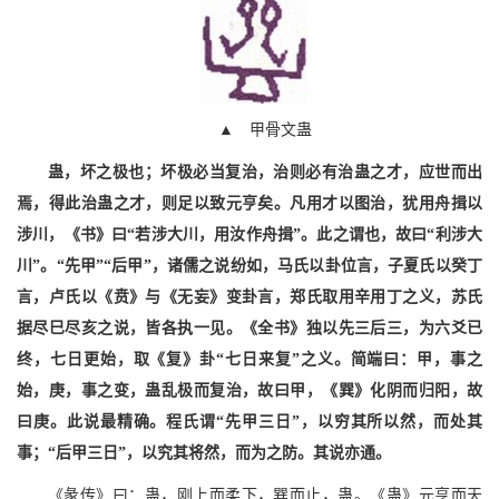
▲ 甲骨文蛊
蛊，坏之极也；坏极必当复治，治则必有治蛊之才，应世而出
焉，得此治蛊之才，则足以致元亨矣。凡用才以图治，犹用舟揖以
涉川，《书》曰“若涉大川，用汝作舟揖”。此之谓也，故曰“利涉大
川”。“先甲”“后甲”，诸儒之说纷如，马氏以卦位言，子夏氏以癸丁
言，卢氏以《贲》与《无妄》变卦言，郑氏取用辛用丁之义，苏氏
据尽巳尽亥之说，皆各执一见。《全书》独以先三后三，为六爻已
终，七日更始，取《复》卦“七日来复”之义。简端曰：甲，事之
始，庚，事之变，蛊乱极而复治，故曰甲，《巽》化阴而归阳，故
曰庚。此说最精确。程氏谓“先甲三日”，以穷其所以然，而处其
事；“后甲三日”，以究其将然，而为之防。其说亦通。
《彖传》曰：蛊，刚上而柔下，巽而止，蛊。《蛊》元亨而天