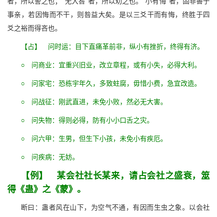
者，所以警之也；“无大咎”者，所以劝之也。“小有悔”者，固非善于
事亲，若因悔而不干，则咎益大矣。是以三爻干而有悔，终胜于四
爻之裕而得吝也。
【占】 问时运：目下直痛革前非，纵小有挫折，终得有济。
○ 问商业：宜重兴旧业，改立章程，或有小失，必得大利。
○ 问家宅：恐栋宇年久，多致蛀腐，毋惜小费，急宜改造。
○ 问战征：刚武直进，未免小败，然必无大害。
○ 问失物：得则必得，防有小小口舌之灾。
○ 问六甲：生男，但生下小孩，未免小有疾厄。
○ 问疾病：无妨。
【例】 某会社社长某来，请占会社之盛衰，筮
得《蛊》之《蒙》。
断曰：蛊者风在山下，为空气不通，有因而生虫之象。以会社