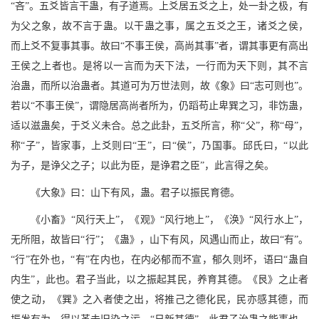
“吝”。五爻皆言干蛊，有子道焉。上爻居五爻之上，处一卦之极，有
为父之象，故不言于蛊。以干蛊之事，属之五爻之王，诸爻之侯，
而上爻不复事其事。故曰“不事王侯，高尚其事”者，谓其事更有高出
王侯之上者也。是将以一言而为天下法，一行而为天下则，其不言
治蛊，而所以治蛊者。其道可为万世法则，故《象》曰“志可则也”。
若以“不事王侯”，谓隐居高尚者所为，仍蹈苟止卑巽之习，非饬蛊，
适以滋蛊矣，于爻义未合。总之此卦，五爻所言，称“父”，称“母”，
称“子”，皆家事，上爻则曰“王”，曰“侯”，乃国事。邱氏曰，“以此
为子，是诤父之子；以此为臣，是诤君之臣”，此言得之矣。
《大象》曰：山下有风，蛊。君子以振民育德。
《小畜》“风行天上”，《观》“风行地上”，《涣》“风行水上”，
无所阻，故皆曰“行”；《蛊》，山下有风，风遇山而止，故曰“有”。
“行”在外也，“有”在内也，在内必郁而不宣，郁久则坏，语曰“蛊自
内生”，此也。君子当此，以之振起其民，养育其德。《艮》之止者
使之动，《巽》之入者使之出，将推己之德化民，民亦感其德，而