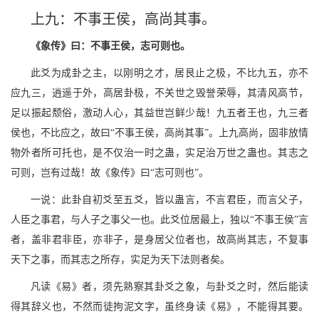
上九：不事王侯，高尚其事。
《象传》曰：不事王侯，志可则也。
此爻为成卦之主，以刚明之才，居艮止之极，不比九五，亦不
应九三，逍遥于外，高居卦极，不关世之毁誉荣辱，其清风高节，
足以振起颓俗，激动人心，其益世岂鲜少哉！九五者王也，九三者
侯也，不比应之，故曰“不事王侯，高尚其事”。上九高尚，固非放情
物外者所可托也，是不仅治一时之蛊，实足治万世之蛊也。其志之
可则，岂有过哉！故《象传》曰“志可则也”。
一说：此卦自初爻至五爻，皆以蛊言，不言君臣，而言父子，
人臣之事君，与人子之事父一也。此爻位居最上，独以“不事王侯”言
者，盖非君非臣，亦非子，是身居父位者也，故高尚其志，不复事
天下之事，而其志之所存，实足为天下法则者矣。
凡读《易》者，须先熟察其卦爻之象，与卦爻之时，然后能读
得其辞义也，不然而徒拘泥文字，虽终身读《易》，不能得其要。