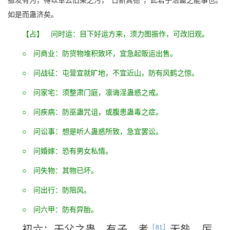
振发有为，得以革去旧染之污，“日新其德”，此君子治蛊之能事也。
如是而蛊济矣。
【占】 问时运：目下好运方来，须力图振作，可改旧观。
○ 问商业：防货物堆积致坏，宜急起贩运出售。
○ 问战征：屯营宜就旷地，不宜近山，防有风鹤之惊。
○ 问家宅：须整肃门庭，凛诲淫蛊惑之戒。
○ 问疾病：防巫蛊咒诅，或腹患蛊毒之症。
○ 问讼事：想是听人蛊惑所致，急宜罢讼。
○ 问婚嫁：恐有男女私情。
○ 问失物：其物已坏。
○ 问出行：防阻风。
○ 问六甲：防有异胎。
［81］
初六：干父之蛊，有子，考
无咎，厉，