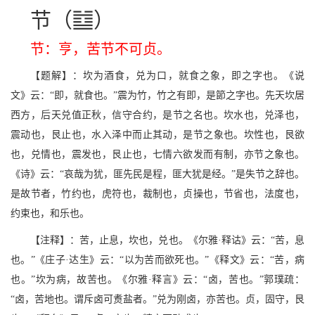
N
节（
）
节：亨，苦节不可贞。
【题解】：坎为酒食，兑为口，就食之象，即之字也。《说
文》云：“即，就食也。”震为竹，竹之有即，是節之字也。先天坎居
西方，后天兑值正秋，信守合约，是节之名也。坎水也，兑泽也，
震动也，艮止也，水入泽中而止其动，是节之象也。坎性也，艮欲
也，兑情也，震发也，艮止也，七情六欲发而有制，亦节之象也。
《诗》云：“哀哉为犹，匪先民是程，匪大犹是经。”是失节之辞也。
是故节者，竹约也，虎符也，裁制也，贞操也，节省也，法度也，
约束也，和乐也。
【注释】：苦，止息，坎也，兑也。《尔雅·释诂》云：“苦，息
也。”《庄子·达生》云：“以为苦而欲死也。”《释文》云：“苦，病
也。”坎为病，故苦也。《尔雅·释言》云：“卤，苦也。”郭璞疏：
“卤，苦地也。谓斥卤可煑盐者。”兑为刚卤，亦苦也。贞，固守，艮