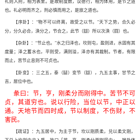
礼则入刑，相为表里。是故制度数，议德行，相为体用，是节之道
也。礼必明而齐之，刑必慎而用之，是旅之道也。
【序卦】：“物不可以终离，故受之以节。”天下之势，合久必
N
B
分，分久必合，涣分之，节合之，此节（
）所以次涣（
）也。
【杂卦】：“节止也。”水之归泽也，坎则屯，盈则进，水固有其
度量；泽之蓄水也，平则受，满则溢，泽亦有其裁制。节者，有限
而止，苦节止息则不可贞也。
[
N
【卦变】：三之五，泰（
）变节（
），九五主事，甘节之
吉，居位中也。
彖曰：节，亨，刚柔分而刚得中。苦节不可
贞，其道穷也。说以行险，当位以节，中正以
通。天地节而四时成，节以制度，不伤财，不
害民。
【疏证】：九五居中，为主于节，坎以刚质柔，兑以柔文刚，