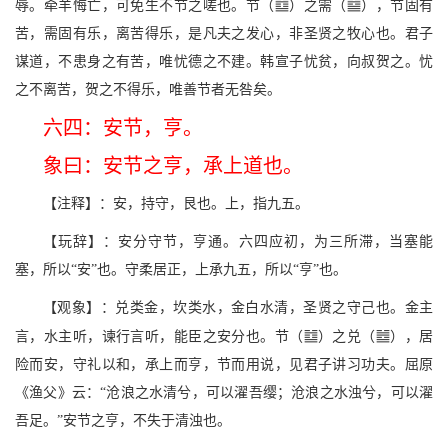
N
t
辱。牵羊悔亡，可免生不节之嗟也。节（
）之需（
），节固有
苦，需固有乐，离苦得乐，是凡夫之发心，非圣贤之牧心也。君子
谋道，不患身之有苦，唯忧德之不建。韩宣子忧贫，向叔贺之。忧
之不离苦，贺之不得乐，唯善节者无咎矣。
六四：安节，亨。
象曰：安节之亨，承上道也。
【注释】：安，持守，艮也。上，指九五。
【玩辞】：安分守节，亨通。六四应初，为三所滞，当塞能
塞，所以“安”也。守柔居正，上承九五，所以“亨”也。
【观象】：兑类金，坎类水，金白水清，圣贤之守己也。金主
N
V
言，水主听，谏行言听，能臣之安分也。节（
）之兑（
），居
险而安，守礼以和，承上而亨，节而用说，见君子讲习功夫。屈原
《渔父》云：“沧浪之水清兮，可以濯吾缨；沧浪之水浊兮，可以濯
吾足。”安节之亨，不失于清浊也。