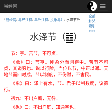
易经网
易
经
全部
文
/
易经网
/
易经注释
/
单卦注释
/
执象易注
/ 水泽节卦
卦爻
化,
索引
国
↺↻
学
水泽节（
）
文
化
节：亨。苦节，不可贞。
《彖》曰：节亨。刚柔分而刚得中。苦节不可
贞，其道穷也。说以行险，当位以节，中正以通。天
地节而四时成。节以制度，不伤财，不害民。
《象》曰：泽上有水，节。君子以制数度，议德
行。
初九：不出户庭，无咎。
《象》曰：不出户庭，知通塞也。