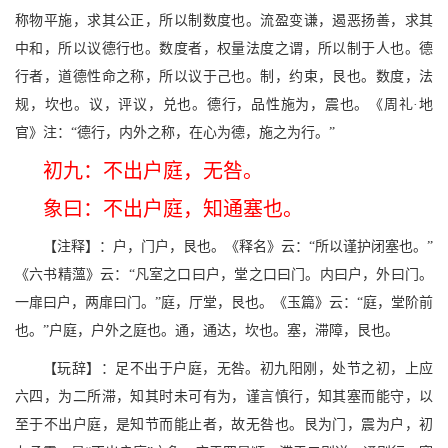
称物平施，求其公正，所以制数度也。流盈变谦，遏恶扬善，求其
中和，所以议德行也。数度者，权量法度之谓，所以制于人也。德
行者，道德性命之称，所以议于己也。制，约束，艮也。数度，法
规，坎也。议，评议，兑也。德行，品性施为，震也。《周礼·地
官》注：“德行，内外之称，在心为德，施之为行。”
初九：不出户庭，无咎。
象曰：不出户庭，知通塞也。
【注释】：户，门户，艮也。《释名》云：“所以谨护闭塞也。”
《六书精薀》云：“凡室之口曰户，堂之口曰门。内曰户，外曰门。
一扉曰户，两扉曰门。”庭，厅堂，艮也。《玉篇》云：“庭，堂阶前
也。”户庭，户外之庭也。通，通达，坎也。塞，滞障，艮也。
【玩辞】：足不出于户庭，无咎。初九阳刚，处节之初，上应
六四，为二所滞，知其时未可有为，谨言慎行，知其塞而能守，以
至于不出户庭，是知节而能止者，故无咎也。艮为门，震为户，初