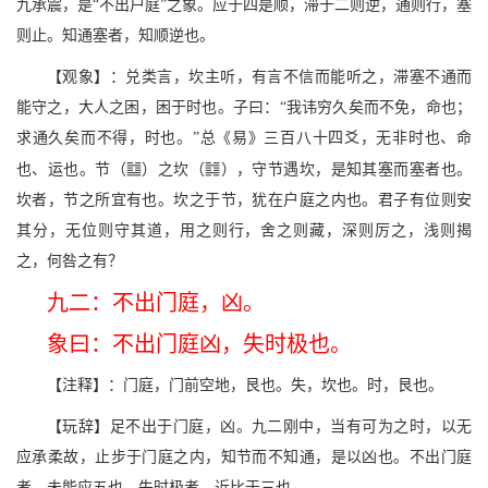
九承震，是“不出户庭”之象。应于四是顺，滞于二则逆，通则行，塞
则止。知通塞者，知顺逆也。
【观象】：兑类言，坎主听，有言不信而能听之，滞塞不通而
能守之，大人之困，困于时也。子曰：“我讳穷久矣而不免，命也；
求通久矣而不得，时也。”总《易》三百八十四爻，无非时也、命
N
Q
也、运也。节（
）之坎（
），守节遇坎，是知其塞而塞者也。
坎者，节之所宜有也。坎之于节，犹在户庭之内也。君子有位则安
其分，无位则守其道，用之则行，舍之则藏，深则厉之，浅则揭
之，何咎之有？
九二：不出门庭，凶。
象曰：不出门庭凶，失时极也。
【注释】：门庭，门前空地，艮也。失，坎也。时，艮也。
【玩辞】足不出于门庭，凶。九二刚中，当有可为之时，以无
应承柔故，止步于门庭之内，知节而不知通，是以凶也。不出门庭
者，未能应五也。失时极者，近比于三也。