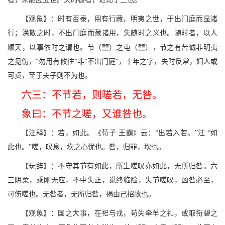
【观象】：时有否泰，用有行藏，明夷之世，于出门庭而显诸
行；涣散之时，不出门庭而藏诸用，失随时之义也。随时者，以人
N
e
顺天，以事依时之谓也。节（
）之屯（
），节之有苦诚非明夷
之见伤，“勿用有攸往”非“不出门庭”，十年之字，失时反常，妇人或
可贞，至于夫子则不为也。
六三：不节若，则嗟若，无咎。
象曰：不节之嗟，又谁咎也。
【注释】：若，如此。《荀子·王霸》云：“出若入若。”注:“如
此也。”嗟，叹息，坎之心忧也。咎，归罪，坎也。
【玩辞】：不守其节有如此，所生嗟叹亦如此，无所归咎。六
三阴柔，乘刚无应，不中失正，说终临险，失节嗟叹，凶咎必至，
可伤嗟也。无咎者，无所归咎，祸由己招故也。
【观象】：国之大事，在祀与戎，苟失牵羊之礼，或取衔碧之