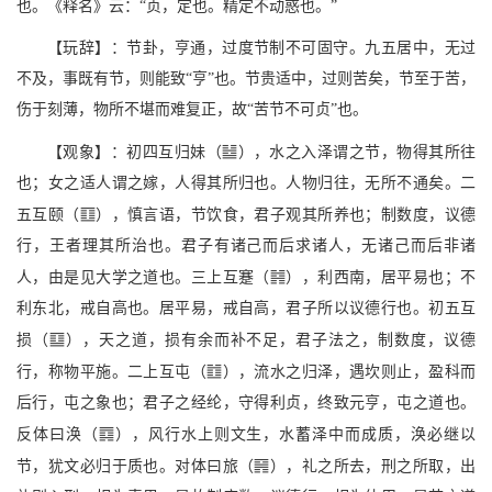
也。《释名》云：“贞，定也。精定不动惑也。”
【玩辞】：节卦，亨通，过度节制不可固守。九五居中，无过
不及，事既有节，则能致“亨”也。节贵适中，过则苦矣，节至于苦，
伤于刻薄，物所不堪而难复正，故“苦节不可贞”也。
I
【观象】：初四互归妹（
），水之入泽谓之节，物得其所往
也；女之适人谓之嫁，人得其所归也。人物归往，无所不通矣。二
m
五互颐（
），慎言语，节饮食，君子观其所养也；制数度，议德
行，王者理其所治也。君子有诸己而后求诸人，无诸己而后非诸
{
人，由是见大学之道也。三上互蹇（
），利西南，居平易也；不
利东北，戒自高也。居平易，戒自高，君子所以议德行也。初五互
A
损（
），天之道，损有余而补不足，君子法之，制数度，议德
e
行，称物平施。二上互屯（
），流水之归泽，遇坎则止，盈科而
后行，屯之象也；君子之经纶，守得利贞，终致元亨，屯之道也。
B
反体曰涣（
），风行水上则文生，水蓄泽中而成质，涣必继以
X
节，犹文必归于质也。对体曰旅（
），礼之所去，刑之所取，出