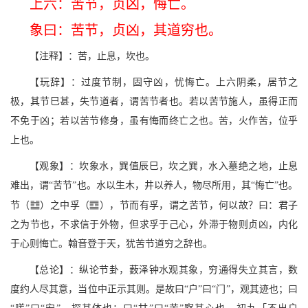
上六：苦节，贞凶，悔亡。
象曰：苦节，贞凶，其道穷也。
【注释】：苦，止息，坎也。
【玩辞】：过度节制，固守凶，忧悔亡。上六阴柔，居节之
极，其节巳甚，失节道者，谓苦节者也。若以苦节施人，虽得正而
不免于凶；若以苦节修身，虽有悔而终亡之也。苦，火作苦，位乎
上也。
【观象】：坎象水，巽值辰巳，坎之巽，水入墓绝之地，止息
难出，谓“苦节”也。水以生木，井以养人，物尽所用，其“悔亡”也。
N
M
节（
）之中孚（
），节而有孚，谓之苦节，何以故？曰：君子
之为节也，不求信于外物，但求孚于己心，外滞于物则贞凶，内化
于心则悔亡。翰音登于天，犹苦节道穷之辞也。
【总论】：纵论节卦，薮泽钟水观其象，穷通得失立其言，数
度约人尽其意，当位中正示其则。是故曰“户”曰“门”，观其迹也；曰