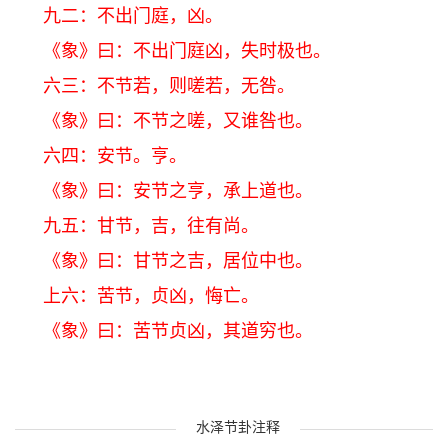
九二：不出门庭，凶。
《象》曰：不出门庭凶，失时极也。
六三：不节若，则嗟若，无咎。
《象》曰：不节之嗟，又谁咎也。
六四：安节。亨。
《象》曰：安节之亨，承上道也。
九五：甘节，吉，往有尚。
《象》曰：甘节之吉，居位中也。
上六：苦节，贞凶，悔亡。
《象》曰：苦节贞凶，其道穷也。
水泽节卦注释