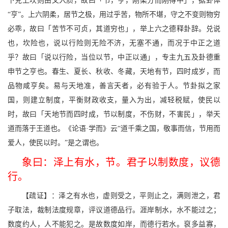
下兑上坎则由文入质，故曰「节，亨，刚柔分而刚得中」，据卦体
“亨”。上六阴柔，居节之极，用过乎苦，物所不堪，守之不变则物穷
必乖，故曰「苦节不可贞，其道穷也」，举上六之德释卦辞。兑说
也，坎险也，说以行险则无险不济，无塞不通，而况于中正之道
乎？故曰「说以行险，当位以节，中正以通」，专主九五及卦德重
申节之亨也。春生、夏长、秋收、冬藏，天地有节，四时成岁，而
品物咸亨矣。易与天地准，善言天者，必有验于人。节卦拟之家
国，则建立制度，平衡财政收支，量入为出，减轻税赋，使民以
时，故曰「天地节而四时成，节以制度，不伤财，不害民」，举天
道而落于王道也。《论语·学而》云“道千乘之国，敬事而信，节用而
爱人，使民以时。”是之谓也。
象曰：泽上有水，节。君子以制数度，议德
行。
【疏证】：泽之有水也，虚则受之，平则止之，满则泄之，君
子取法，裁制法度规章，评议道德品行。涯岸制水，水不能过之；
数度约人，人不能犯之。是故数度如岸，而德行若水。裒多益寡，