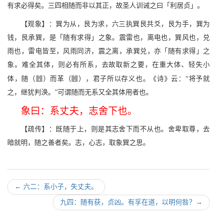
有求必得矣。三四相随而非以其正，故圣人训诫之曰「利居贞」。
【观象】：巽为从，艮为求，六三执巽艮共爻，艮为手，巽为
钱，艮承巽，是「随有求得」之象。震雷也，离电也，巽风也，兑
雨也，雷电皆至，风雨同济，震之离，承巽兑，亦「随有求得」之
象。难全其体，则必有所系，去故取新之要，在重大体、轻失小
g
E
体，随（
）而革（
），君子所以存义也。《诗》云：“将予就
之，继犹判涣。”可谓随而无系又全其体用者也。
象曰：系丈夫，志舍下也。
【疏传】：既随于上，则是其志舍下而不从也。舍卑取尊，去
暗就明，随之善者矣。志，心志，取象巽之思。
←
六二：系小子，失丈夫。
九四：随有获，贞凶。有孚在道，以明何咎？
→