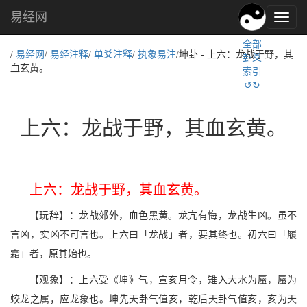
易经网
易
经
全部
文
/
易经网
/
易经注释
/
单爻注释
/
执象易注
/坤卦 - 上六：龙战于野，其
卦爻
化,
血玄黄。
索引
国
↺↻
学
文
化
上六：龙战于野，其血玄黄。
上六：龙战于野，其血玄黄。
【玩辞】：龙战郊外，血色黑黄。龙亢有悔，龙战生凶。虽不
言凶，实凶不可言也。上六曰「龙战」者，要其终也。初六曰「履
霜」者，原其始也。
【观象】：上六受《坤》气，宣亥月令，雉入大水为蜃，蜃为
蛟龙之属，应龙象也。坤先天卦气值亥，乾后天卦气值亥，亥为天