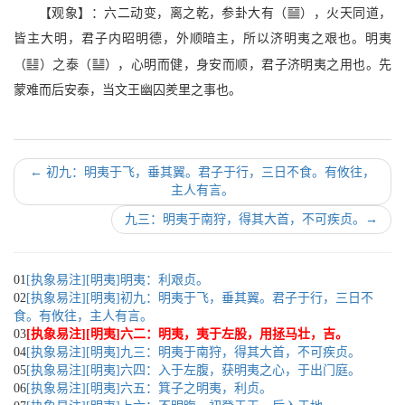
s
【观象】：六二动变，离之乾，参卦大有（
），火天同道，
皆主大明，君子内昭明德，外顺暗主，所以济明夷之艰也。明夷
Y
[
（
）之泰（
），心明而健，身安而顺，君子济明夷之用也。先
蒙难而后安泰，当文王幽囚羑里之事也。
←
初九：明夷于飞，垂其翼。君子于行，三日不食。有攸往，
主人有言。
九三：明夷于南狩，得其大首，不可疾贞。
→
01
[执象易注][明夷]明夷：利艰贞。
02
[执象易注][明夷]初九：明夷于飞，垂其翼。君子于行，三日不
食。有攸往，主人有言。
03
[执象易注][明夷]六二：明夷，夷于左股，用拯马壮，吉。
04
[执象易注][明夷]九三：明夷于南狩，得其大首，不可疾贞。
05
[执象易注][明夷]六四：入于左腹，获明夷之心，于出门庭。
06
[执象易注][明夷]六五：箕子之明夷，利贞。