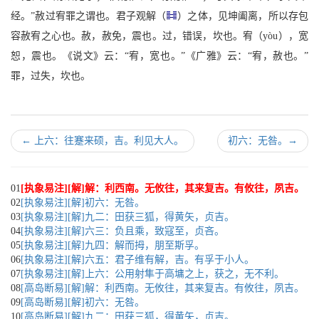
经。”赦过宥罪之谓也。君子观解（
）之体，见坤阖离，所以存包
容赦宥之心也。赦，赦免，震也。过，错误，坎也。宥（yòu），宽
恕，震也。《说文》云：“宥，宽也。”《广雅》云：“宥，赦也。”
罪，过失，坎也。
←
上六：往蹇来硕，吉。利见大人。
初六：无咎。
→
01
[执象易注][解]解：利西南。无攸往，其来复吉。有攸往，夙吉。
02
[执象易注][解]初六：无咎。
03
[执象易注][解]九二：田获三狐，得黄矢，贞吉。
04
[执象易注][解]六三：负且乘，致寇至，贞吝。
05
[执象易注][解]九四：解而拇，朋至斯孚。
06
[执象易注][解]六五：君子维有解，吉。有孚于小人。
07
[执象易注][解]上六：公用射隼于高墉之上，获之，无不利。
08
[高岛断易][解]解：利西南。无攸往，其来复吉。有攸往，夙吉。
09
[高岛断易][解]初六：无咎。
10
[高岛断易][解]九二：田获三狐，得黄矢，贞吉。