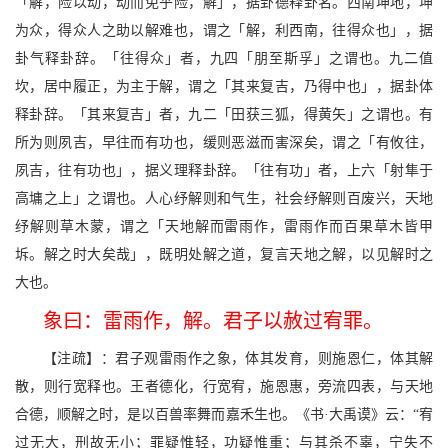
「解，险以动，动而免乎险，解」，据卦德释卦名。西南坤地，坤
为众，得众人之助以解难也，谓之「解，利西南，往得众也」，据
卦气释卦辞。「往得众」者，九四「朋至斯孚」之谓也。九二值
坎，居中履正，为主于解，谓之「其来复吉，乃得中也」，据卦体
释卦辞。「其来复吉」者，九二「田获三狐，得黄矢」之谓也。有
所为则夙吉，早往而有功也，缓则恶滋而害深矣，谓之「有攸往，
夙吉，往有功也」，据义理释卦辞。「往有功」者，上六「射隼于
高墉之上」之谓也。人心纾解则和气生，社会纾解则百废兴，天地
纾解则草木蒙，谓之「天地解而雷雨作，雷雨作而百果草木皆甲
坼。解之时大矣哉」，既明处解之道，复言天地之解，以见解时之
大也。
象曰：雷雨作，解。君子以赦过宥罪。
【注疏】：君子观雷雨作之象，体其发育，则施恩仁，体其解
散，则行宽释也。王者德化，行宽宥，施恩惠，旁流四表，与天地
合德，顺解之时，是以百兽率舞而嘉禾生也。《书·大禹谟》云：“宥
过无大，刑故无小；罪疑惟轻，功疑惟重；与其杀不辜，宁失不