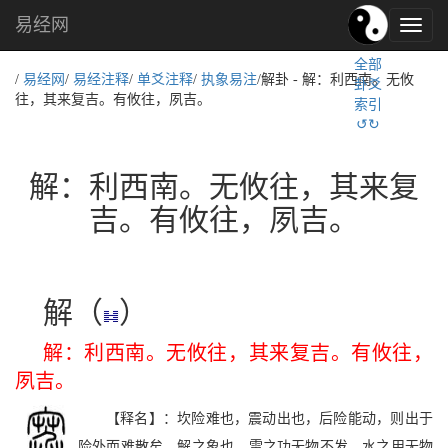
易经网
易
经
全部
文
/
易经网
/
易经注释
/
单爻注释
/
执象易注
/解卦 - 解：利西南。无攸
卦爻
化,
往，其来复吉。有攸往，夙吉。
索引
国
↺↻
学
文
化
解：利西南。无攸往，其来复
吉。有攸往，夙吉。
解（
）
解：利西南。无攸往，其来复吉。有攸往，
夙吉。
【释名】：坎险难也，震动出也，后险能动，则出于
险外而难散矣，解之象也。雷之功无物不发，水之用无物