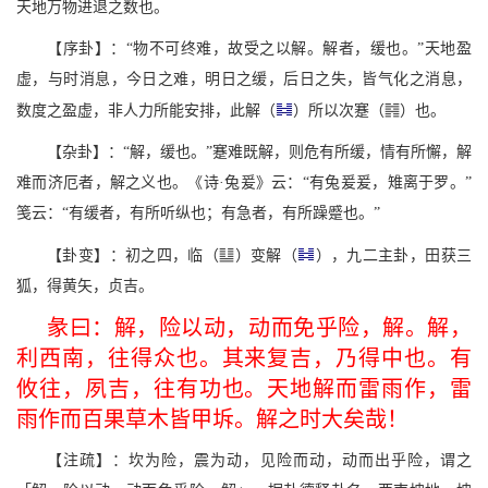
天地万物进退之数也。
【序卦】：“物不可终难，故受之以解。解者，缓也。”天地盈
虚，与时消息，今日之难，明日之缓，后日之失，皆气化之消息，
{
数度之盈虚，非人力所能安排，此解（
）所以次蹇（
）也。
【杂卦】：“解，缓也。”蹇难既解，则危有所缓，情有所懈，解
难而济厄者，解之义也。《诗·兔爰》云：“有兔爰爰，雉离于罗。”
笺云：“有缓者，有所听纵也；有急者，有所躁蹙也。”
l
【卦变】：初之四，临（
）变解（
），九二主卦，田获三
狐，得黄矢，贞吉。
彖曰：解，险以动，动而免乎险，解。解，
利西南，往得众也。其来复吉，乃得中也。有
攸往，夙吉，往有功也。天地解而雷雨作，雷
雨作而百果草木皆甲坼。解之时大矣哉！
【注疏】：坎为险，震为动，见险而动，动而出乎险，谓之