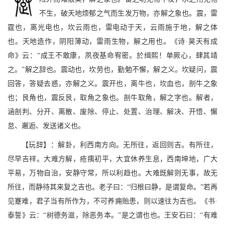
不生，破天地烦郁之气而生发万物，亦解之象也。震，雷
霆也，离光电也，坎云雨也，雷电动于天，云雨施于地，解之体
也。天地造作，阴阳薄动，雷雨生物，解之用也。《诗·昊天有成
命》云：“成王不敢康，夙夜基命宥密。於缉熙！单厥心，肆其靖
之。”解之辞也。震动也，坎劳也，勤勉不懈，解之义。坎疑问，震
回答，答疑去惑，亦解之义。震开也，离牛也，坎血也，剖牛之象
也；艮角也，震反艮，取角之象也。剖牛取角，解之字也。解者，
涵剖判、分开、离散、废除、停止、处置、治理、解决、开悟、懈
怠、邂逅、发送诸义也。
【玩辞】：解卦，利西南方向。无所往，返回则吉。有所往，
尽早吉祥。大难方解，疮痍初平，大宜休养生息，西南坤地，广大
平易，万物自治，安静守常，所以利趋也。大难既解则无事，故无
所往，而静待其来复之吉也。老子曰：“归根曰静，是谓复命。”若再
见蹇难，君子当有所作为，不可养痈贻患，则以速往为吉也。《书·
泰誓》云：“树德务滋，除恶务本。”是之谓也也。王安石曰：“有难