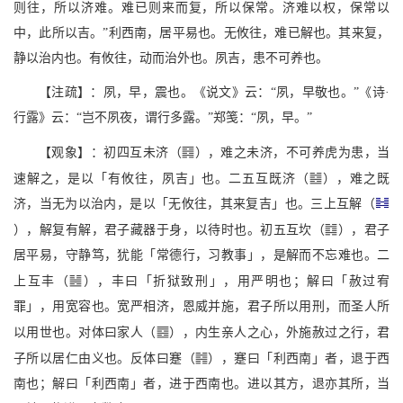
则往，所以济难。难已则来而复，所以保常。济难以权，保常以
中，此所以吉。”利西南，居平易也。无攸往，难已解也。其来复，
静以治内也。有攸往，动而治外也。夙吉，患不可养也。
【注疏】：夙，早，震也。《说文》云：“夙，早敬也。”《诗·
行露》云：“岂不夙夜，谓行多露。”郑笺：“夙，早。”
?
【观象】：初四互未济（
），难之未济，不可养虎为患，当
>
速解之，是以「有攸往，夙吉」也。二五互既济（
），难之既
济，当无为以治内，是以「无攸往，其来复吉」也。三上互解（
Q
），解复有解，君子藏器于身，以待时也。初五互坎（
），君子
居平易，守静笃，犹能「常德行，习教事」，是解而不忘难也。二
Z
上互丰（
），丰曰「折狱致刑」，用严明也；解曰「赦过宥
罪」，用宽容也。宽严相济，恩威并施，君子所以用刑，而圣人所
O
以用世也。对体曰家人（
），内生亲人之心，外施赦过之行，君
{
子所以居仁由义也。反体曰蹇（
），蹇曰「利西南」者，退于西
南也；解曰「利西南」者，进于西南也。进以其方，退亦其所，当