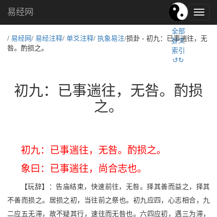
易经网
易
经
全部
文
/
易经网
/
易经注释
/
单爻注释
/
执象易注
/损卦 - 初九：已事遄往，无
卦爻
化,
咎。酌损之。
索引
国
↺↻
学
文
化
初九：已事遄往，无咎。酌损
之。
初九：已事遄往，无咎。酌损之。
象曰：已事遄往，尚合志也。
【玩辞】：告庙结束，快速前往，无咎。择其善而益之，择其
不善而损之。居损之初，当往前之祭也。初九应四，心志相合，九
二应五无滞，故不疑其行，速往而无咎也。六四应初，遇三为滞，