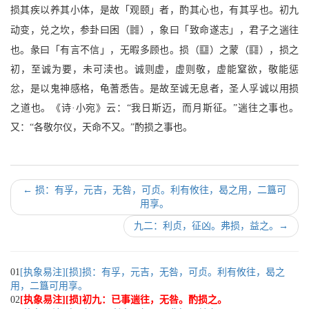
损其疾以养其小体，是故「观颐」者，酌其心也，有其孚也。初九
J
动变，兑之坎，参卦曰困（
），象曰「致命遂志」，君子之遄往
A
r
也。彖曰「有言不信」，无暇多顾也。损（
）之蒙（
），损之
初，至诚为要，未可渎也。诚则虚，虚则敬，虚能窒欲，敬能惩
忿，是以鬼神感格，龟蓍悉告。是故至诚无息者，圣人孚诚以用损
之道也。《诗·小宛》云：“我日斯迈，而月斯征。”遄往之事也。
又：“各敬尔仪，天命不又。”酌损之事也。
←
损：有孚，元吉，无咎，可贞。利有攸往，曷之用，二簋可
用享。
九二：利贞，征凶。弗损，益之。
→
01
[执象易注][损]损：有孚，元吉，无咎，可贞。利有攸往，曷之
用，二簋可用享。
02
[执象易注][损]初九：已事遄往，无咎。酌损之。