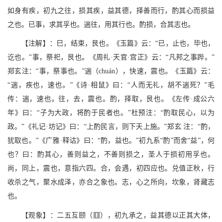
如身有疾，初九之往，损其疾，益其德，择善而行，酌其心而损益
之也。已事，求其孚也。遄往，用其行也。酌损，合其志也。
【注解】：巳，结束，艮也。《玉篇》云：“已，止也，毕也，
讫也。”事，祭祀，艮也。《周礼·天官·宫正》云：“凡邦之事跸。”
郑玄注：“事，祭事也。”遄（chuán），快速，震也。《玉篇》云：
“遄，疾也，速也。”《诗·相鼠》曰：“人而无礼，胡不遄死？”毛
传：遄，速也。往，去，震也。酌，择取，艮也。《左传·成公六
年》曰：“子为大政，将酌于民者也。”杜预注：“酌取民心，以为
政。”《礼记·坊记》曰：“上酌民言，则下天上施。”郑玄 注：“酌，
犹取也。”《广雅·释诂》曰：“酌，益也。”初九系“酌”而舍“益”，何
也？曰：酌其心，善则益之，不善则损之，圣人于损初用孚也。
尚，同上，震也，意指六四。合，会遇，初四应也。兑值正秋，行
收杀之气，聚水成泽，亦合之象也。志，心之所向，坎象，肾藏志
也。
m
【观象】：二五互颐（
），初九承之，益其德以正其大体，