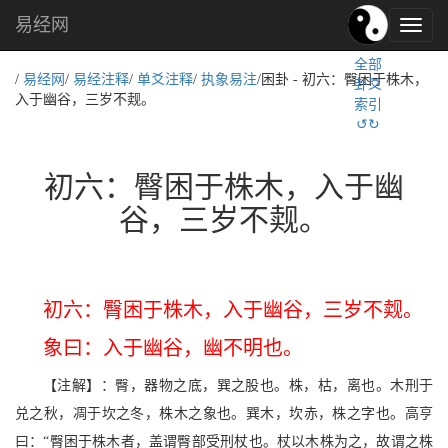
易经网
易
经
全部
文
/
易经网
/
易经注释
/
单爻注释
/
执象易注
/困卦 - 初六：臀困于株木，
卦爻
化,
入于幽谷，三岁不觌。
索引
国
↺↻
学
文
化
初六：臀困于株木，入于幽
谷，三岁不觌。
初六：臀困于株木，入于幽谷，三岁不觌。
象曰：入于幽谷，幽不明也。
【注解】：臀，器物之底，巽之股也。株，枯，离也。木刑于
兑之秋，凋于坎之冬，株木之象也。巽木，坎赤，株之字也。高亨
曰：“臀困于株木者，盖谓臀部受刑杖也。杖以木株为之，故谓之株