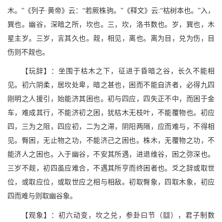
木。”《列子·黄帝》云：“若厥株驹。”《释文》云:“枯树本也。”入，
巽也。幽谷，深暗之所，坎也。三，坎，洛书数也。岁，巽也，木
星主岁。三岁，言其久也。觌，相见，离也。离为目，兑为伤，目
伤则不觌也。
【玩辞】：坐围于枯木之下，征进于昏暗之谷，长久不能相
见。初六阴柔，居坎处卑，暗之甚也，困而不能自济者，必得九四
刚明之人援引，始能济其困也。初与四应，四失正不中，而困于金
车，难成其行，不能济初之困，犹枯木无枝叶，不能覆物也。初应
四，三为之阻，四应初，二为之滞，阴阳两隔，应而难与，不得相
见。臀困，无止物之功，不能济己之困也。株木，无覆物之功，不
能济人之困也。入于幽谷，不安其所遇，进退维谷，困之弥深也。
三岁不觌，初四虽应难合，不遇其所亨而终困者也。爻之辞或取世
位，或取应位，或取世应之相与相敌。初取臀象，四取木象，初应
四而难与则取幽谷象。
N
【观象】：初六动变，坎之兑，参卦曰节（
），君子制数