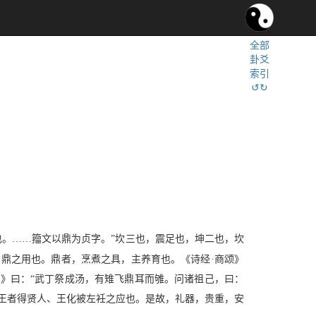
全部
卦爻
索引
↺↻
也。……籀文以鼎为贞字。”坎三也，震足也，坤二也，坎
鼎之用也。鼎者，烹煮之具，主养育也。《诗经·商颂》
传》曰：“武丁祭成汤，有雉飞鼎耳而雊。问诸祖己，曰：
王者得贤人、王化被左衽之应也。是故，礼器，贵重，安