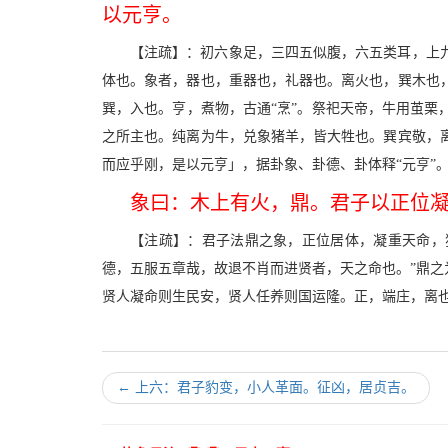
以元亨。
【注疏】：初六象足，三四五似腹，六五类耳，上
体也。象者，器也，重器也，礼器也。离火也，巽木也
巽，入也。亨，煮物，古通“烹”。祭祀天帝，牛用茧
之所主也。纯离为牛，兑象猪羊，皆大牲也。巽宾敬，
而应乎刚，是以元亨」，据卦象、卦德、卦体释“元亨”
象曰：木上有火，鼎。君子以正位
【注疏】：君子法鼎之象，正位居体，凝重天命，
德，五服五章哉，故退不肖而进贤者，天之命也。”鼎
贤人凝命则生民安，贤人任养则国运隆。正，端庄，离
←
上六：君子豹变，小人革面。征凶，居贞吉。