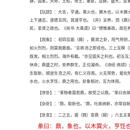
静，国家，天命，王权，帝王，重臣，显赫，盛大，变
【玩辞】：大吉，亨通。离火也，巽木也，以木巽
上下通志，道德玄同，其道亨也。《井》言养，而《鼎
民，圣贤之政也。《尚书·大禹谟》曰:“德惟善政，政
n
【观象】：初四互姤（
），蕤宾之卦，阳气导阴
如火烈烈，则莫我敢曷。”言商汤之即戎也。三上互睽（
既发。相土烈烈。海外有截。”亦见弧矢之利也。初五互
休命；鼎盛之时，安养群生，正位凝命。《诗经·商颂》
生取新，顺逆生克之间，有仁义存焉。火无常势，能化
水也，火水烹饪，鼎之用也。卦象相对，互为体用。
【序卦】：“革物者莫若鼎，故受之以鼎。”革曰去
【杂卦】：“鼎，取新也。”鼎，吐故纳新，亦常自
G
R
【卦变】：二之五，遁（
）变鼎（
），六五主
彖曰：鼎，象也。以木巽火，亨饪