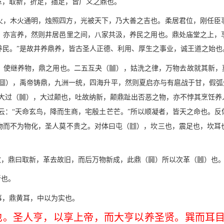
革，取新，折足，插足，皆广义之鼎也。
火，木火通明，烛照四方，光被天下，乃大善之吉也。柔居君位，刚任臣
》亦言养，然则井居邑里之间，八家共汲，养民之用也。鼎处庙堂之上，
在养民。”是故井养鼎养，皆古圣人正德、利用、厚生之事业，诚王道之始也
b
，使继养物，鼎之用也。二五互夬（
），姑洗之律，万物去故就其新，
P
），禹帝铸鼎，九洲一统，四海升平，然则夏启亦与有扈战于甘，假弧
,
大过（
），大过颠也，吐故纳新，颠鼎趾出否恶之物，亦不悖其烹饪养
云：“天命玄鸟，降而生商，宅殷土芒芒。”所以顺凝者，皆天之命也。反
e
物而不为物化，圣人莫不贵之。对体曰屯（
），坎三也，震足也，坎耳
R
E
故，鼎曰取新，革去故旧，而后万物新成，此鼎（
）所以次革（
）也
新也。
事，鼎黄耳，中以为实也。
也。圣人亨，以享上帝，而大亨以养圣贤。巽而耳