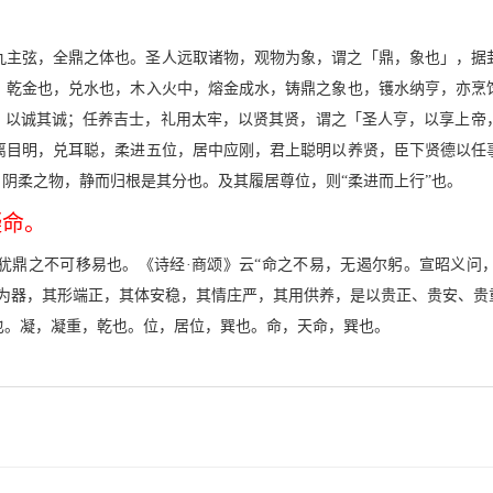
九主弦，全鼎之体也。圣人远取诸物，观物为象，谓之「鼎，象也」，据
，乾金也，兑水也，木入火中，熔金成水，铸鼎之象也，镬水纳亨，亦烹
栗，以诚其诚；任养吉士，礼用太牢，以贤其贤，谓之「圣人亨，以享上帝
离目明，兑耳聪，柔进五位，居中应刚，君上聪明以养贤，臣下贤德以任
。阴柔之物，静而归根是其分也。及其履居尊位，则“柔进而上行”也。
凝命。
犹鼎之不可移易也。《诗经·商颂》云“命之不易，无遏尔躬。宣昭义问，
之为器，其形端正，其体安稳，其情庄严，其用供养，是以贵正、贵安、贵
也。凝，凝重，乾也。位，居位，巽也。命，天命，巽也。