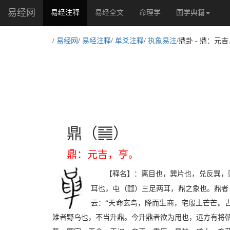
易经网
(current)
易经注释
易经全文
命理学
国学典籍
/
易经网
/
易经注释
/
单爻注释
/
执象易注
/鼎卦 - 鼎：元
R
鼎（
）
鼎：元吉，亨。
【释名】：离目也，巽片也，兑反巽，
e
耳也，屯（
）三足两耳，鼎之象也。鼎者
云：“天命玄鸟，降而生商，宅殷土芒芒。
雉者野鸟也，不当升鼎。今升鼎者欲为用也，远方有将