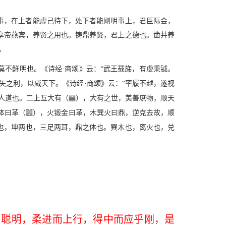
事，在上者能虚己待下，处下者能刚明事上，君臣际会，
享帝燕宾，养贤之用也。铸鼎养贤，君上之德也。凿井养
。
莫不鲜明也。《诗经·商颂》云：“武王载旆，有虔秉钺。
矢之利，以威天下。《诗经·商颂》云：“率履不越，遂视
s
人道也。二上互大有（
），大有之世，美善庶物，顺天
E
体曰革（
），火锻金曰革，木巽火曰鼎，逆克去故，顺
也，坤两也，三足两耳，鼎之体也。巽木也，离火也，兑
。
目聪明，柔进而上行，得中而应乎刚，是