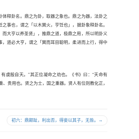
卦体释卦名。鼎之为卦，取器之象也。鼎之为器，法卦之
饪之事也，谓之「以木巽火，亨饪也」，据卦象释卦名。
，而大亨以养圣贤」，推鼎之道，极鼎之用，所以明卦义
事，道必大亨，谓之「巽而耳目聪明，柔进而上行，得中
有虞殷自天。”其正位凝命之劝也。《书》曰：“天命有
重、贵用也。贤之为士，国之重器。贤人有位则教化正，
初六：鼎颠趾，利出否，得妾以其子，无咎。
→