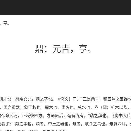
吉，亨。
鼎：元吉，亨。
则爿也，离乘巽兑，鼎之字也。《说文》曰：“三足两耳，和五味之宝器
R
，国之重器，象王权也。巽木也，离火也，兑水也，鼎（
）析木以炊，
古帝命武汤，正域彼四方。方命厥后，奄有九有。”鼎之辞也。《尚书大
朝者乎？”鼎之事也。鼎者，帝王之器也。雉者，耿介之鸟也。雉雊鼎耳，