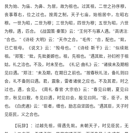
艮为始、为庙、为鼻、为居，故为祖也。过其祖，二世之孙序穆，
丧事尊右，位之过也。按周之制，天子七庙，始祖居中，左昭右
穆。一世为昭，二世为穆；三世为昭，四世为穆；五世为昭，六世
为穆。遇，匹合。《战国策·秦策》云：“王何不与寡人遇。”高诱注:
“合也。”《诗经·大明》云：“天作之合。”毛传：“合，配也。”妣，
已亡祖母。《说文》云：“殁母也。”《诗经·斯干》云：“似续妣
祖。”郑笺：“妣，先妣姜嫄也。祖，先祖也。”遇其妣，孙妇祔于祖
姑，礼之洽也。不及，时未至也。《礼记·曲礼》云：“诸侯未及期相
见曰遇。”郑注：“未及期，在期日之前也。”按春秋礼法，备礼则曰
会，礼不备则曰遇。君，震象，雷者诸侯之应也。不及其君，时之
过也。遇，会见。《周礼·春官·大宗伯》云：“春见曰朝，夏见曰
宗，秋见曰觐，冬见曰遇，时见曰会，殷见曰同。”臣，臣子，艮
也。《白虎通》云：“臣者，缠也，励志自坚固也。”遇其臣，天子时
见臣民，义之合也。
【玩辞】：过越先祖，得遇先妣。未朝天子，时见臣民，无