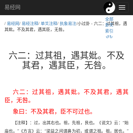
易经网
易
经
全部
文
/
易经网
/
易经注释
/
单爻注释
/
执象易注
/小过卦 - 六二：过其祖，遇
卦爻
化,
其妣。不及其君，遇其臣，无咎。
索引
国
↺↻
学
文
化
六二：过其祖，遇其妣。不及
其君，遇其臣，无咎。
六二：过其祖，遇其妣。不及其君，遇其
臣，无咎。
象曰：不及其君，臣不可过也。
【注释】：过，出其右也。祖，先祖，艮也。《说文》云：“始
庙也。”《方言》云：“梁益之间谓鼻为初，或谓之祖。祖，居也。”