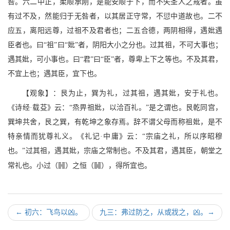
咎。六二中正，柔顺承刚，是能安顺于下，而不失圣人之戒者。虽
有过不及，然能归于无咎者，以其居正守常，不愆中道故也。二不
应五，离阳远尊，过祖不及君者也；二五合德，两阴相得，遇妣遇
臣者也。曰“祖”曰“妣”者，阴阳大小之分也。过其祖，不可大事也；
遇其妣，可小事也。曰“君”曰“臣”者，尊卑上下之等也。不及其君，
不宜上也；遇其臣，宜下也。
【观象】：艮为止，巽为礼，过其祖，遇其妣，安于礼也。
《诗经·载芟》云：“烝畀祖妣，以洽百礼。”是之谓也。艮乾同宫，
巽坤共舍，艮之巽，有乾坤之象存焉。辞不谓父母而称祖妣，是不
特亲情而犹尊礼义。《礼记·中庸》云：“宗庙之礼，所以序昭穆
也。”过其祖，遇其妣，宗庙之常制也。不及其君，遇其臣，朝堂之
<
/
常礼也。小过（
）之恒（
），得所宜也。
←
初六：飞鸟以凶。
九三：弗过防之，从或戕之，凶。
→