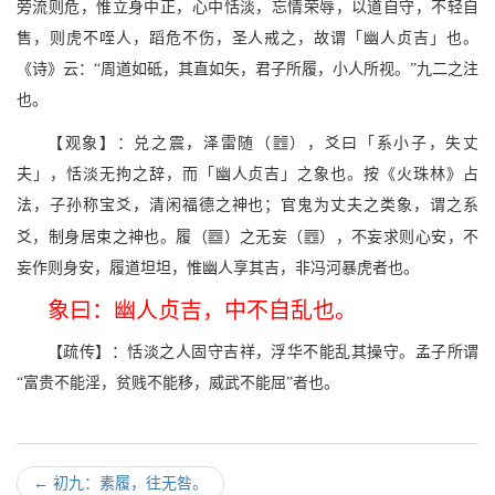
旁流则危，惟立身中正，心中恬淡，忘情荣辱，以道自守，不轻自
售，则虎不咥人，蹈危不伤，圣人戒之，故谓「幽人贞吉」也。
《诗》云：“周道如砥，其直如矢，君子所履，小人所视。”九二之注
也。
g
【观象】：兑之震，泽雷随（
），爻曰「系小子，失丈
夫」，恬淡无拘之辞，而「幽人贞吉」之象也。按《火珠林》占
法，子孙称宝爻，清闲福德之神也；官鬼为丈夫之类象，谓之系
p
j
爻，制身居束之神也。履（
）之无妄（
），不妄求则心安，不
妄作则身安，履道坦坦，惟幽人享其吉，非冯河暴虎者也。
象曰：幽人贞吉，中不自乱也。
【疏传】：恬淡之人固守吉祥，浮华不能乱其操守。孟子所谓
“富贵不能淫，贫贱不能移，威武不能屈”者也。
←
初九：素履，往无咎。