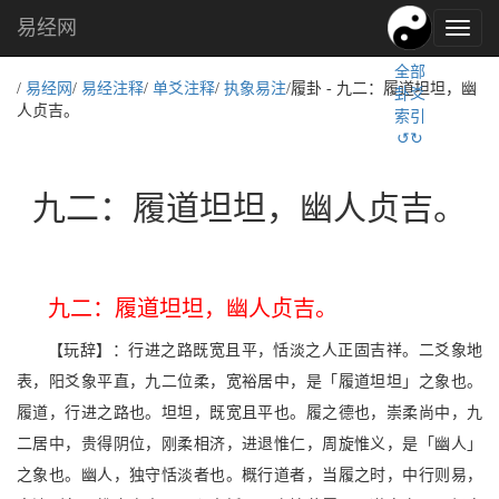
易经网
易
经
全部
文
/
易经网
/
易经注释
/
单爻注释
/
执象易注
/履卦 - 九二：履道坦坦，幽
卦爻
化,
人贞吉。
索引
国
↺↻
学
文
化
九二：履道坦坦，幽人贞吉。
九二：履道坦坦，幽人贞吉。
【玩辞】：行进之路既宽且平，恬淡之人正固吉祥。二爻象地
表，阳爻象平直，九二位柔，宽裕居中，是「履道坦坦」之象也。
履道，行进之路也。坦坦，既宽且平也。履之德也，崇柔尚中，九
二居中，贵得阴位，刚柔相济，进退惟仁，周旋惟义，是「幽人」
之象也。幽人，独守恬淡者也。概行道者，当履之时，中行则易，