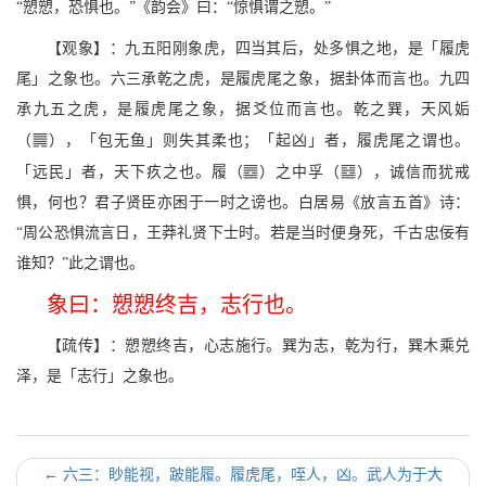
“愬愬，恐惧也。”《韵会》曰：“惊惧谓之愬。”
【观象】：九五阳刚象虎，四当其后，处多惧之地，是「履虎
尾」之象也。六三承乾之虎，是履虎尾之象，据卦体而言也。九四
承九五之虎，是履虎尾之象，据爻位而言也。乾之巽，天风姤
n
（
），「包无鱼」则失其柔也；「起凶」者，履虎尾之谓也。
p
P
「远民」者，天下疚之也。履（
）之中孚（
），诚信而犹戒
惧，何也？君子贤臣亦困于一时之谤也。白居易《放言五首》诗：
“周公恐惧流言日，王莽礼贤下士时。若是当时便身死，千古忠佞有
谁知？”此之谓也。
象曰：愬愬终吉，志行也。
【疏传】：愬愬终吉，心志施行。巽为志，乾为行，巽木乘兑
泽，是「志行」之象也。
←
六三：眇能视，跛能履。履虎尾，咥人，凶。武人为于大