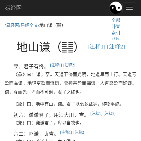
易经网
易
经
全部
文
d
/
易经网
/
易经全文
/地山谦（
）
卦爻
化,
索引
国
↺↻
学
d
地山谦（
）
[注释1]
[注释2]
文
化
[注释1]
[注释2]
亨。君子有终。
《彖》曰：谦，亨。天道下济而光明，地道卑而上行。天道亏
盈而益谦，地道变盈而流谦，鬼神害盈而福谦，人道恶盈而好谦。
谦，尊而光，卑而不可逾，君子之终也。
《象》曰：地中有山，谦。君子以裒多益寡，称物平施。
[注释1]
[注释2]
初六：谦谦君子，用涉大川，吉。
《象》曰：谦谦君子，卑以自牧也。
[注释1]
[注释2]
六二：鸣谦，贞吉。