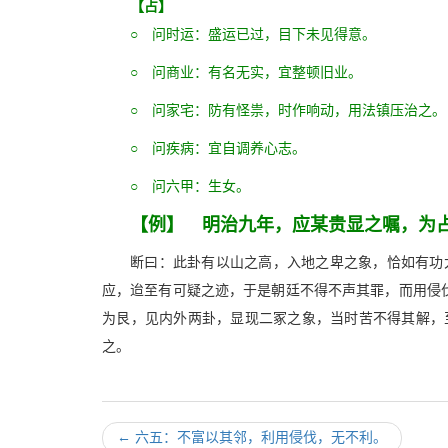
【占】
○ 问时运：盛运已过，目下未见得意。
○ 问商业：有名无实，宜整顿旧业。
○ 问家宅：防有怪祟，时作响动，用法镇压治之。
○ 问疾病：宜自调养心志。
○ 问六甲：生女。
【例】 明治九年，应某贵显之嘱，为
断曰：此卦有以山之高，入地之卑之象，恰如有功
应，迨至有可疑之迹，于是朝廷不得不声其罪，而用侵伐
为艮，见内外两卦，显现二冢之象，当时苦不得其解，
之。
←
六五：不富以其邻，利用侵伐，无不利。