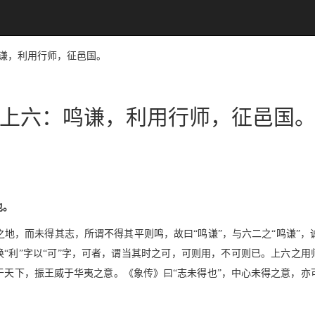
：鸣谦，利用行师，征邑国。
上六：鸣谦，利用行师，征邑国
也。
地，而未得其志，所谓不得其平则鸣，故曰“鸣谦”，与六二之“鸣谦”
换“利”字以“可”字，可者，谓当其时之可，可则用，不可则已。上六之用
于天下，振王威于华夷之意。《象传》曰“志未得也”，中心未得之意，亦