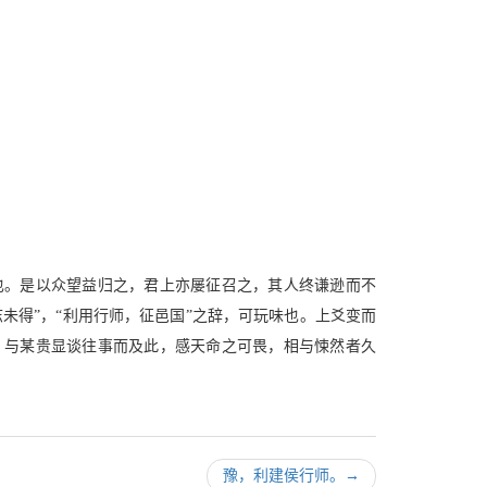
也。是以众望益归之，君上亦屡征召之，其人终谦逊而不
未得”，“利用行师，征邑国”之辞，可玩味也。上爻变而
，与某贵显谈往事而及此，感天命之可畏，相与悚然者久
豫，利建侯行师。
→