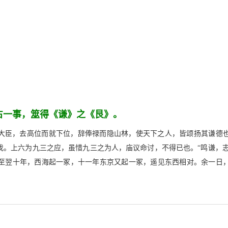
占一事，筮得《谦》之《艮》。
大臣，去高位而就下位，辞俸禄而隐山林，使天下之人，皆颂扬其谦德
。上六为九三之应，虽惜九三之为人，庙议命讨，不得已也。“鸣谦，志
至翌十年，西海起一冢，十一年东京又起一冢，遥见东西相对。余一日