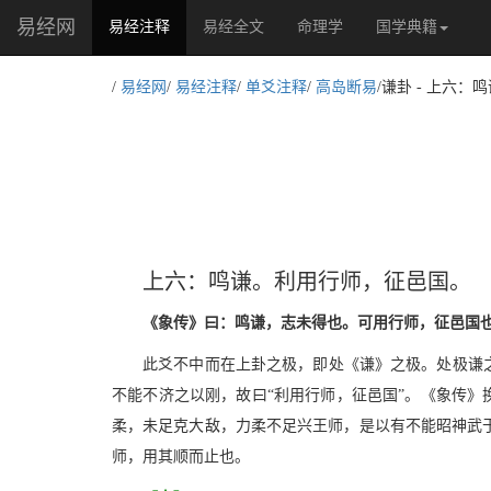
易经网
(current)
易经注释
易经全文
命理学
国学典籍
/
易经网
/
易经注释
/
单爻注释
/
高岛断易
/谦卦 - 上六
上六：鸣谦。利用行师，征邑国。
《象传》曰：鸣谦，志未得也。可用行师，征邑国
此爻不中而在上卦之极，即处《谦》之极。处极谦之
不能不济之以刚，故曰“利用行师，征邑国”。《象传》
柔，未足克大敌，力柔不足兴王师，是以有不能昭神武
师，用其顺而止也。