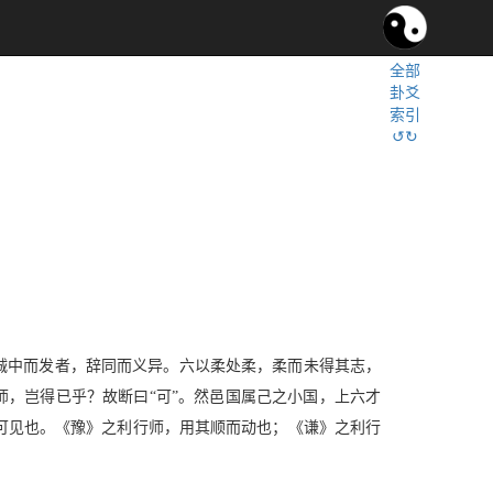
全部
卦爻
索引
↺↻
。
，诚中而发者，辞同而义异。六以柔处柔，柔而未得其志，
师，岂得已乎？故断曰“可”。然邑国属己之小国，上六才
可见也。《豫》之利行师，用其顺而动也；《谦》之利行