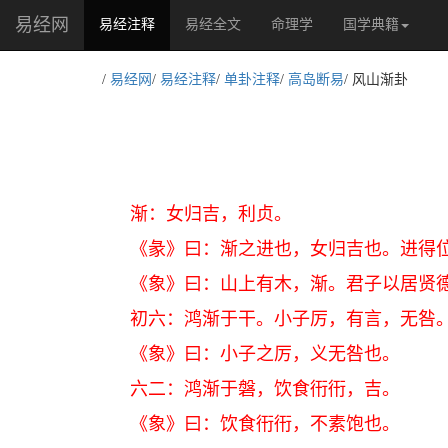
易经网
(current)
易经注释
易经全文
命理学
国学典籍
/
易经网
/
易经注释
/
单卦注释
/
高岛断易
/ 风山渐卦
渐：女归吉，利贞。
《彖》曰：渐之进也，女归吉也。进得
《象》曰：山上有木，渐。君子以居贤
初六：鸿渐于干。小子厉，有言，无咎
《象》曰：小子之厉，义无咎也。
六二：鸿渐于磐，饮食衎衎，吉。
《象》曰：饮食衎衎，不素饱也。