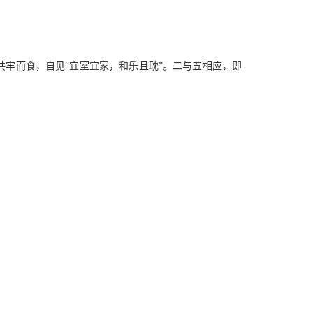
共牢而食，自见“宜室宜家，和乐且耽”。二与五相应，即