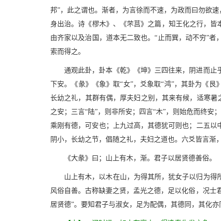
邦”，此之谓也。渐者，为言徐而不速，为政而曰勿欲
身出治。诗《樛木》、《芣莒》之篇，知王化之行，皆
由齐家以及治国，道本无二致也。“止而巽，动不穷”
索而得之。
通观此卦，卦本《乾》《坤》三四往来，阴进而止
下安。《彖》《象》取“女”，爻象取“鸿”，其卦为《
长幼之礼，其群有偶，厚夫妇之别，其来有候，适寒暑之
之安；三言“陆”，则非所安；四言“木”，则始危而终安
乘刚有德，可安也；上九过高，其德犹可则也；二五以
阴小，长幼之节，倡随之礼，夫妇之道也。六爻皆言渐
《大彖》曰；山上有木，渐。君子以居贤德善俗。
山上有木，以木在山，为得其所，犹女子以归为得
风俗自善。古称缺妻之贤，孟光之德，足以化俗，况士君
居贤德”。要知君子与淑女，足为配偶，其德同，其化亦同