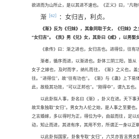
欲进而为山所止，是以其进不速也。《正义》曰，“凡物
［62］
渐
：女归吉，利贞。
《渐》反为《归妹》，其象同取于女，《归妹》之
“女归吉”。《艮》男《兑》女，其卦曰《咸》，以男娶女
《彖传》曰：渐之进也，女归吉也。进得位，往有
渐者，循序而进，以渐进也。卦体三阴三阳，皆从
女子之嫁也，及时而字，纳礼而往，《渐》之义也。盖
往。“进得位”，故“往有功也”。《渐》与《蛊》上下
此，故极其功效，“可以正邦也”。“刚得中”，谓九五也
以此卦拟人事，卦名曰《渐》，卦义在进。天下事
故爻象独取“女归”。男女为人伦之始，是人事之至要也。
之言婚嫁，多以得时为正，得位为中，由兹而往，足以
动，知止而进，其进有序，其用不穷，所谓正一身以正
以此卦拟国家，卦象专取“女归”，六爻亦皆言男女