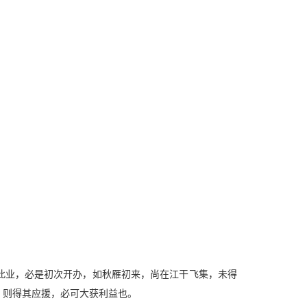
此业，必是初次开办，如秋雁初来，尚在江干飞集，未得
，则得其应援，必可大获利益也。