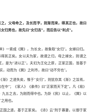
言之，父母命之，及长而字，则渐而来，得其正也，故曰
女归男也，故先曰“女归吉”，而后告以“利贞”。
》一索成《巽》，为长女，故象取“女归”。女嫁曰归。
必得其正矣。女以夫为家，故谓之归，母之嫁女，则谓之
正，是为“进以正”。夫妇为王化之原，正家正国，皆基于
实，动而为《巽》之利市，故曰“动不穷也”。
渐》之道失矣，惟于“女归”，则犹存其《渐》之旨焉，
位在中”；《家人》《彖传》曰“正家而天下定”。凡《易》
》九五之吉，为刚而得中也。为卦《艮》以止，《巽》以
广之用也。
知正国之道，基于正家矣。《诗》云“刑于寡妻，以御于家