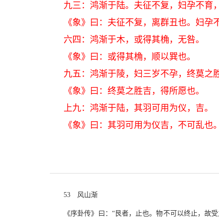
九三：鸿渐于陆。夫征不复，妇孕不育
《象》曰：夫征不复，离群丑也。妇孕
六四：鸿渐于木，或得其桷，无咎。
《象》曰：或得其桷，顺以巽也。
九五：鸿渐于陵，妇三岁不孕，终莫之
《象》曰：终莫之胜吉，得所愿也。
上九：鸿渐于陆，其羽可用为仪，吉。
《象》曰：其羽可用为仪吉，不可乱也
53 风山渐
《序卦传》曰：“艮者，止也。物不可以终止，故