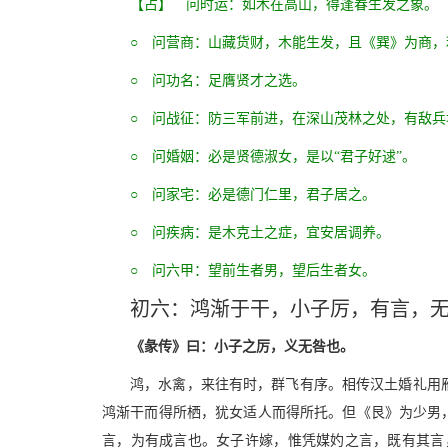
【占】 问时运：如木在高山，得逢春生发之象。
○ 问营商：山藏货财，木能生发，且《巽》为商
○ 问功名：足膺贤才之选。
○ 问战征：防三军前进，在深山茂林之处，有敌兵
○ 问婚姻：必是贤德淑女，是以“君子好逑”。
○ 问家宅：必是德门仁里，君子居之。
○ 问疾病：是木克土之症，宜安居调养。
○ 问六甲：望前生者男，望后生者女。
初六：鸿渐于干，小子厉，有言，
《彖传》曰：小子之厉，义无咎也。
鸿，水禽，来往有时，群飞有序。相传汉土婚礼用雁
鸿渐干而得所栖，犹女适人而得所托。但《艮》为少男，
言，为有成言也。女子许嫁，惟凭媒妁之言，既有其言