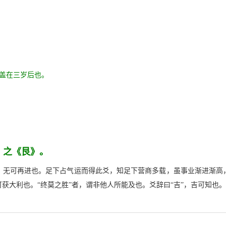
盖在三岁后也。
》之《艮》。
，无可再进也。足下占气运而得此爻，知足下营商多载，虽事业渐进渐高
获大利也。“终莫之胜”者，谓非他人所能及也。爻辞曰“吉”，吉可知也。