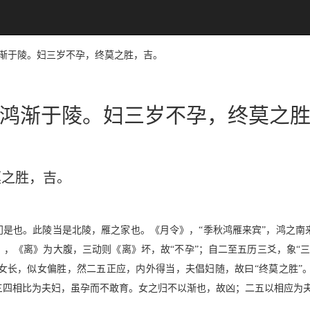
：鸿渐于陵。妇三岁不孕，终莫之胜，吉。
鸿渐于陵。妇三岁不孕，终莫之
莫之胜，吉。
门是也。此陵当是北陵，雁之家也。《月令》，“季秋鸿雁来宾”，鸿之
》，《离》为大腹，三动则《离》坏，故“不孕”；自二至五历三爻，象“
女长，似女偏胜，然二五正应，内外得当，夫倡妇随，故曰“终莫之胜”
三四相比为夫妇，虽孕而不敢育。女之归不以渐也，故凶；二五以相应为