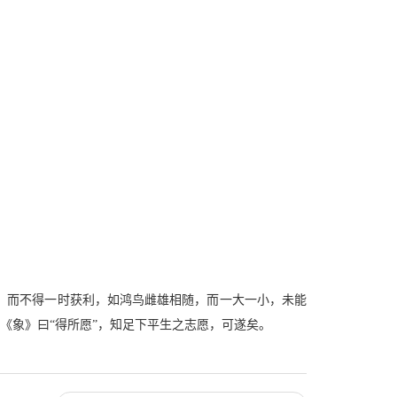
，而不得一时获利，如鸿鸟雌雄相随，而一大一小，未能
《象》曰“得所愿”，知足下平生之志愿，可遂矣。