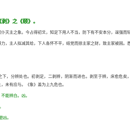
《剥》之《颐》。
奴仆灭主之象。今占得初爻，知足下用人不当，防下有不安本分，逞强而
得力，主人拟减其给，下人各怀不平，结党而掠主家之财，致主家被困。
身之下，分辨处也。初剥足，二剥辨，阴渐而进也。剥至于辨，床愈危矣
上，未有应与。《象》盖为上九危也。
，不能辨白。凶。
。
避凶。