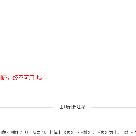
。
剥庐，终不可用也。
山地剥卦注释
《归藏》则作刀刀，从两刀。卦体上《艮》下《坤》，《艮》为山，《坤》