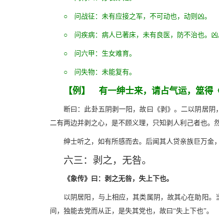
○ 问战征：未有应接之军，不可动也，动则凶。
○ 问疾病：病人已著床，未有良医，防不治也。凶
○ 问六甲：生女难育。
○ 问失物：未能复有。
【例】 有一绅士来，请占气运，筮得
断曰：此卦五阴剥一阳，故曰《剥》。二以阴居阴，
二有两边并剥之心，是不顾义理，只知剥人利己者也。然
绅士听之，如有所感而去。后闻其人贷亲族巨万金
六三：剥之，无咎。
《象传》曰：剥之无咎，失上下也。
以阴居阳，与上相应，其类属阴，故其心在助阳。当
间，独能去党而从正，是失其党也，故曰“失上下也”。