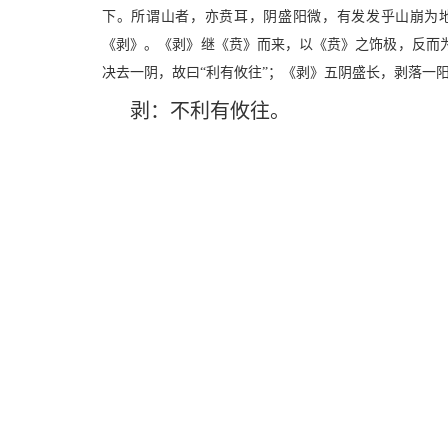
下。所谓山者，亦贲耳，阴盛阳微，有发发乎山崩为地
《剥》。《剥》继《贲》而来，以《贲》之饰极，反而
决去一阴，故曰“利有攸往”；《剥》五阴盛长，剥落一阳
剥：不利有攸往。