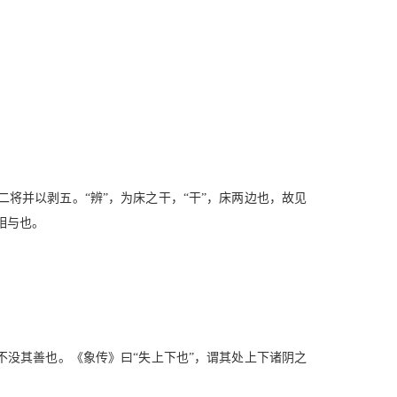
将并以剥五。“辨”，为床之干，“干”，床两边也，故见
相与也。
。
不没其善也。《象传》曰“失上下也”，谓其处上下诸阴之