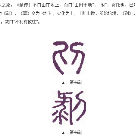
之象。《彖传》不曰山在地上，而曰“山附于地”，“附”，寄托也，
为《剥》，《离》变为《坤》，火化为土，土旷山微，所始培塿，《剥》
，故曰“不利有攸往”。
▲ 篆书剥
▲ 篆书剥