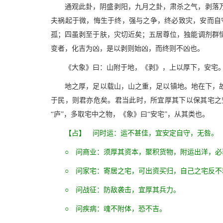
通观此卦，阴盛剥阳，九月之卦，肃杀之气，剥落
夫祸起于微，悔生于终，强与之争，终必致灾，安而自
孤；四虽剥至于肤，灾切近矣；五居尊位，独能调剂群
变者，化吉为凶，是以剥则始凶，而终则不凶也。
《大象》曰：山附于地，《剥》，上以厚下，安宅
地之厚，足以载山，山之重，足以镇地。地在下，
于民，则君亦危矣。君当此时，所宜厚其下以保其宅之
“庐”，多取宅中之物，《象》曰“安宅”，从其类也。
【占】 问时运：运不甚佳，宜安定自守，无咎。
○ 问商业：须厚其资本，聚积货物，附运出洋，
○ 问家宅：寄居之宅，可出资买归，自己之宅反不
○ 问战征：防敌袭击，宜厚其兵力。
○ 问疾病：魂不附体，恐不吉。