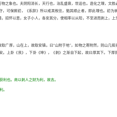
万物之象也。夫阴阳消长，天行也，治乱盛衰，世运也。造化之理，文胜
守，可保厥初，《系辞》所以戒其攸往，勉其顺止者，即此理也。初为
情，招怀以恩，女子小人，各安其分，使相率以从阳，不至进而剥上，上
。
故取广厚，山在上，故取安镇。曰“山附于地”，如物之寄附然，则山几摇
安。上卦《艮》，下卦《坤》，《剥》之渐自下起，故曰厚其下。下厚则上
必获利也。商以剥人之财为利，故吉。
利。