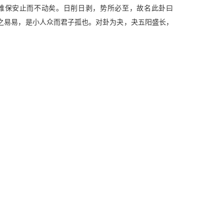
已难保安止而不动矣。日削日剥，势所必至，故名此卦曰
之易易，是小人众而君子孤也。对卦为夬，夬五阳盛长，