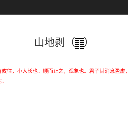
山地剥（
）
有攸往，小人长也。顺而止之，观象也。君子尚消息盈虚
宅。