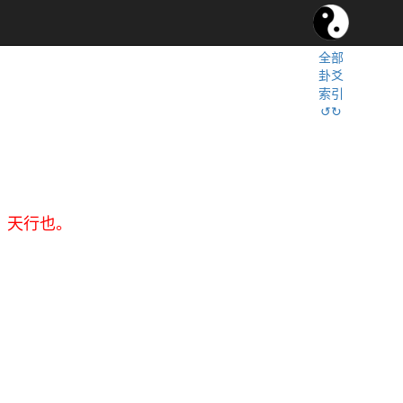
全部
卦爻
索引
↺↻
，天行也。