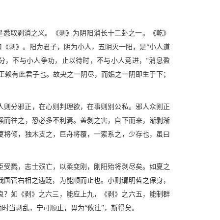
，是悉取剥消之义。《剥》为阴阳消长十二卦之一。《乾》
《剥》。阳为君子，阴为小人，五阴灭一阳，是“小人道
分，不与小人争功，止以待时，不与小人竞进，“消息盈
正赖有此君子也。故夬之一阴尽，而姤之一阴即生于下；
人则分邪正，在心则判理欲，在事则别公私。邪人众则正
强而往之，恐必多不利焉。盖剥之害，自下而来，渐剥渐
厦将倾，独木支之，巨舟将覆，一索系之，少存也，虽曰
臣受戮，志士殒亡，以柔变刚，刚阳殆将剥尽矣。如夏之
我国菅右相之遇贬，为能顺而止也。小则谓明哲之保身，
良？如《剥》之六三，能应上九，《剥》之六五，能制群
时当剥乱，宁可顺止，毋为“攸往”，斯得矣。