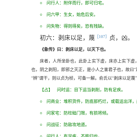
○ 问行人：附伴而行，即可归宅。
○ 问六甲：生女，始危后安。
○ 问失物：得则得矣，恐有残缺。
［107］
初六：剥床以足，蔑
贞，凶。
《象传》曰：剥床以足，以灭下也。
床者，人所坐卧也，此卦上实下虚，床亦上实下虚，
也，阴之剥阳，即邪之灭正，是小人之害君子也，故曰“蔑
“辨”谓干，则以贞为桢，可备一解。俞氏以“剥床以足
【占】 问时运：目下运当剥削，防有足疾。
○ 问商业：堆积货件，防底部朽烂，或载运出洋，
○ 问家宅：防柱础门限，有损将倾。
○ 问战征：防敌攻地道。
○ 问行人：有足疾，不能归也。