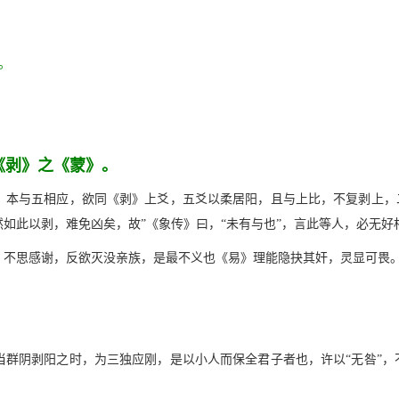
。
《剥》之《蒙》。
本与五相应，欲同《剥》上爻，五爻以柔居阳，且与上比，不复剥上，二
如此以剥，难免凶矣，故”《象传》曰，“未有与也”，言此等人，必无好
，不思感谢，反欲灭没亲族，是最不义也《易》理能隐抉其奸，灵显可畏
群阴剥阳之时，为三独应刚，是以小人而保全君子者也，许以“无咎”，