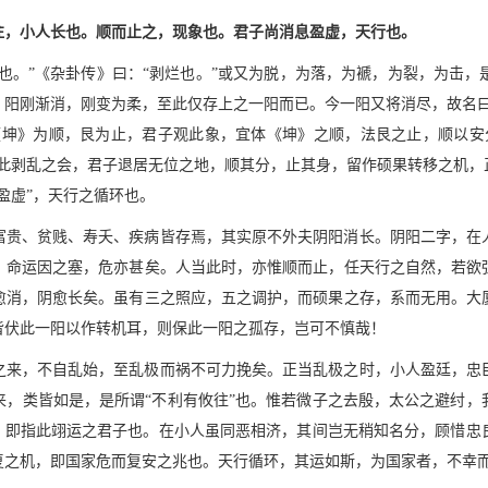
往，小人长也。顺而止之，现象也。君子尚消息盈虚，天行也。
尽也。”《杂卦传》曰：“剥烂也。”或又为脱，为落，为褫，为裂，为击
，阳刚渐消，刚变为柔，至此仅存上之一阳而已。今一阳又将消尽，故名曰
体《坤》为顺，艮为止，君子观此象，宜体《坤》之顺，法艮之止，顺以安
当此剥乱之会，君子退居无位之地，顺其分，止其身，留作硕果转移之机，
盈虚”，天行之循环也。
富贵、贫贱、寿夭、疾病皆存焉，其实原不外夫阴阳消长。阴阳二字，在
，命运因之塞，危亦甚矣。人当此时，亦惟顺而止，任天行之自然，若欲
愈消，阴愈长矣。虽有三之照应，五之调护，而硕果之存，系而无用。大
皆伏此一阳以作转机耳，则保此一阳之孤存，岂可不慎哉！
之来，不自乱始，至乱极而祸不可力挽矣。正当乱极之时，小人盈廷，忠
来，类皆如是，是所谓“不利有攸往”也。惟若微子之去殷，太公之避纣，
者，即指此翊运之君子也。在小人虽同恶相济，其间岂无稍知名分，顾惜忠
之机，即国家危而复安之兆也。天行循环，其运如斯，为国家者，不幸而