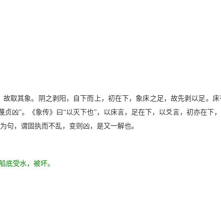
故取其象。阴之剥阳，自下而上，初在下，象床之足，故先剥以足。床有
贞凶”。《象传》曰“以灭下也”，以床言，足在下，以爻言，初亦在下，
蔑”为句，谓固执而不乱，变则凶，是又一解也。
船底受水，被坏。