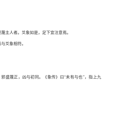
轻蔑主人者。爻象如是，足下宜注意焉。
悉与爻象相符。
，邪盛蔑正，凶与初同。《象传》曰“未有与也”，指上九