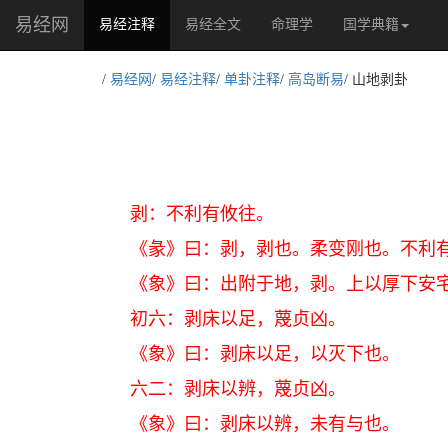
易经网
(current)
易经注释
易经全文
命理学
国学典籍
/
易经网
/
易经注释
/
单卦注释
/
高岛断易
/ 山地剥卦
剥：不利有攸往。
《彖》曰：剥，剥也。柔变刚也。不利
《象》曰：出附于地，剥。上以厚下安
初六：剥床以足，蔑贞凶。
《象》曰：剥床以足，以灭下也。
六二：剥床以辨，蔑贞凶。
《象》曰：剥床以辨，未有与也。