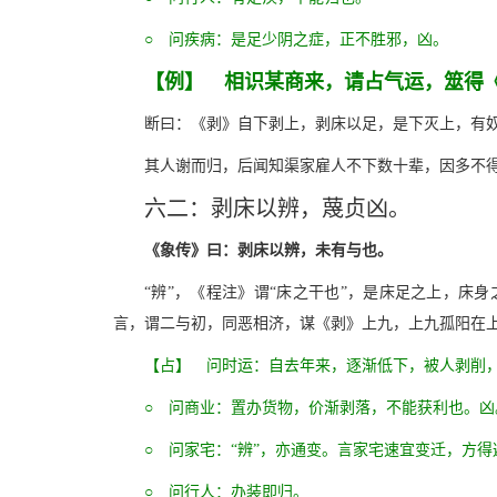
○ 问疾病：是足少阴之症，正不胜邪，凶。
【例】 相识某商来，请占气运，筮得
断曰：《剥》自下剥上，剥床以足，是下灭上，有
其人谢而归，后闻知渠家雇人不下数十辈，因多不
六二：剥床以辨，蔑贞凶。
《象传》曰：剥床以辨，未有与也。
“辨”，《程注》谓“床之干也”，是床足之上，床
言，谓二与初，同恶相济，谋《剥》上九，上九孤阳在
【占】 问时运：自去年来，逐渐低下，被人剥削
○ 问商业：置办货物，价渐剥落，不能获利也。凶
○ 问家宅：“辨”，亦通变。言家宅速宜变迁，方得
○ 问行人：办装即归。