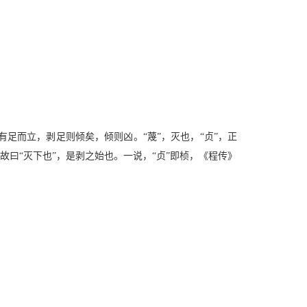
足而立，剥足则倾矣，倾则凶。“蔑”，灭也，“贞”，正
故曰“灭下也”，是剥之始也。一说，“贞”即桢，《程传》