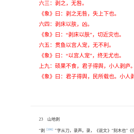
六三：剥之，无咎。
《象》曰：剥之无咎，失上下也。
六四：剥床以肤，凶。
《象》曰：“剥床以肤”，切近灾也。
六五：贯鱼以宫人宠，无不利。
《象》曰：“以宫人宠”，终无尤也。
上九：硕果不食，君子得舆，小人剥庐
《象》曰：君子得舆，民所载也。小人
23 山地剥
［106］
“剥
”字从刀，录声。录，《说文》“刻木也”