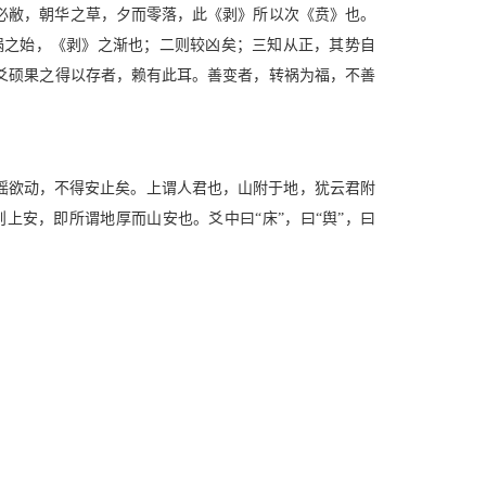
必敝，朝华之草，夕而零落，此《剥》所以次《贲》也。
祸之始，《剥》之渐也；二则较凶矣；三知从正，其势自
爻硕果之得以存者，赖有此耳。善变者，转祸为福，不善
摇欲动，不得安止矣。上谓人君也，山附于地，犹云君附
安，即所谓地厚而山安也。爻中曰“床”，曰“舆”，曰