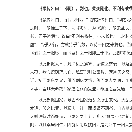
《彖传》曰：《剥》，剥也，柔变刚也。不利有攸
《彖传》曰：“剥，剥也。”《序卦传》曰：“剥者
之时，一阴始生于下，为《姤》，为《遁》，阴柔益长
长，君子道消”，故曰“不利有攸往，小人长也”。卦
虚”，合乎天行，方默持乎气数，以待一阳之来复也。
《剥》之一阳尽，而《复》之一阳即生于下。此即“消息
以此卦拟人事，凡命运之通塞，家道之盛衰，以及
人孤，欲心炽则理心亡，私事兴则公事败，家道因之衰
近，初而剥床之足，继而剥床之辨，终而剥人之肤，阳
人事，岂非天命哉！家道之衰而复盛，命运之塞复通，
以此卦拟国家，是古今国家治乱之所由来也。大乱
龙逢，殷之比箕，其精忠一往，而辄遭不测者，自古以
大则谓待时而翊运，《剥》之上九，所云“硕果不食”
阴，以其柔居阳位，因能抑阴以扶阳，是为卦中一阳来复