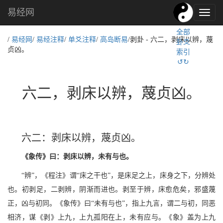
易经网
易
经
全部
文
/
易经网
/
易经注释
/
单爻注释
/
高岛断易
/剥卦 - 六二，剥床以辨，蔑
卦爻
化,
贞凶。
索引
国
↺↻
学
文
化
六二，剥床以辨，蔑贞凶。
六二：剥床以辨，蔑贞凶。
《象传》曰：剥床以辨，未有与也。
“辨”，《程注》谓“床之干也”，是床足之上，床身之下，分辨处
也。初剥足，二剥辨，阴渐而进也。剥至于辨，床愈危矣，邪盛蔑
正，凶与初同。《象传》曰“未有与也”，指上九言，谓二与初，同恶
相济，谋《剥》上九，上九孤阳在上，未有应与。《象》盖为上九