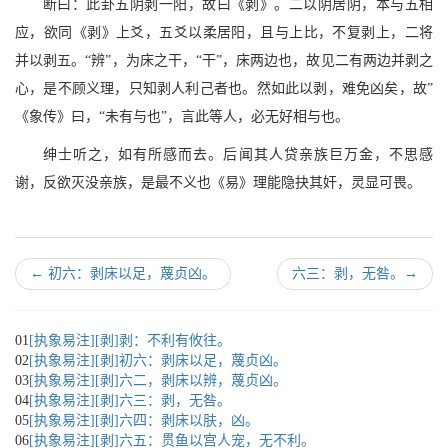
断曰：此卦五阴剥一阳，故曰《剥》。二以阴居阴，本与五相
应，欲同《剥》上爻，五爻以柔居阳，且与上比，不复剥上，二将
并以剥五。“辨”，为床之干，“干”，床两边也，故见二有两边并剥之
心，是不顾义理，只知剥人利己者也。然如此以剥，难免凶矣，故”
《象传》曰，“未有与也”，言此等人，必无好相与也。
绅士听之，如有所感而去。后闻其人贷亲族巨万金，不思感
谢，反欲灭没亲族，是最不义也《易》理能隐抉其奸，灵显可畏。
←
初六：剥床以足，蔑贞凶。
六三：剥，无咎。
→
01
[执象易注][剥]剥：不利有攸往。
02
[执象易注][剥]初六：剥床以足，蔑贞凶。
03
[执象易注][剥]六二，剥床以辨，蔑贞凶。
04
[执象易注][剥]六三：剥，无咎。
05
[执象易注][剥]六四：剥床以肤，凶。
06
[执象易注][剥]六五：贯鱼以宫人宠，无不利。