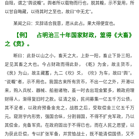
自阻，谓之“舆说輹”。舆者所以载物而行也，脱其輹，示不复用，所
以甘自晦藏，以待其时之至也，故曰“中无尤”。
某闻之曰：爻辞适合我意，愿从此占。果大得便宜也。
【例】 占明治三十年国家财政，筮得《大畜》
之《贲》。
断曰：此卦以山之小，畜天之大，上卦一阳，畜止下卦三阳，
足见其畜之大也。今占财政而得此卦，《乾》为金，故主货币，
《艮》为山，故主藏蓄，九二《坎》爻，《坎》为车，故曰“舆”。
“说輹”者，示不用也。我国古来所有货币，不出一亿之外，开港以
来，购入兵杖、器械、船舶诸物，虽一时去出现金繁多，赖政府理
财得人，渐得复旧时之款。征清之役，民间募集一亿五千万公债，
其不足者，以政府预备金充之，战胜之后，受取偿金三亿五千万
元。窥测宇内形势，强国合纵，分割弱国，不得不扩充军政，乃以
其偿金，充备军资。在政府固出于不得已也，而在人民之愿望，以
为获此巨偿，专以扩张军备，并赏恤战士，既不能清偿国债，又不