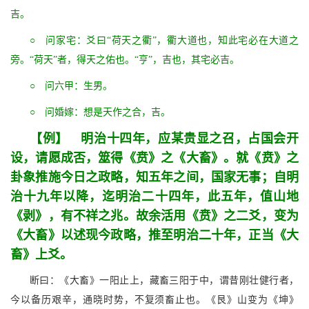
吉。
○ 问家宅：爻曰“荷天之衢”，衢大道也，知此宅必在大道之
旁。“荷天”者，得天之佑也。“亨”，吉也，其宅必吉。
○ 问六甲：生男。
○ 问婚嫁：想是天作之合，吉。
【例】 明治十四年，应某贵显之召，占国会开
设，请愿成否，筮得《贲》之《大畜》。就《贲》之
卦象推施今日之政略，知五年之间，国家无事；自明
治十九年以降，迄明治二十四年，此五年，值山地
《剥》，有不祥之兆。故余活用《贲》之二爻，变为
《大畜》以述现今政略，推至明治二十年，正当《大
畜》上爻。
断曰：《大畜》一阳止上，藏畜三阳于中，谓昔刚壮健行者，
今以备历艰辛，通晓时势，不复须畜止也。《艮》山变为《坤》