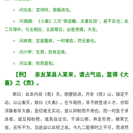
○ 问功名：宜待时，毋躁进也。
○ 问婚姻：《小畜》三爻“舆说輹，夫妻反目”，是不吉也；此
二爻得中，与五相应，五居尊位，必是贵婿，大吉。
○ 问疾病：定是腹疾，一时难愈，然无害也。
○ 问六甲：生男，防有足疾。
○ 问讼事：败而复和。
【例】 亲友某县人某来，请占气运，筮得《大
畜》之《贲》。
断曰：此卦内卦《乾》天，刚健锐进，外卦《艮》山，镇定不
动，以山畜天，故曰《大畜》。在今政府，非不欲登进人才，亦知
浮躁者非大器，急切者无实功，是以抑制而不用也。而一时急于求
进者，或互相标榜，或高自议论，干谒公卿，奔走形势，梯荣乞
宠，无所不为，当途益以此轻之矣。今九二能察时之不可，而退然