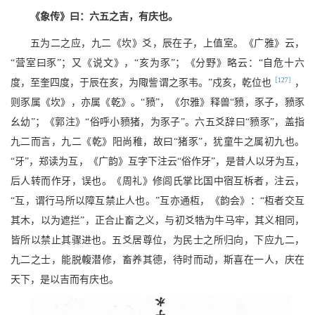
《象传》曰：六五之吉，有庆也。
五为二之应，九二《坎》爻，辰在子，上值室。《广雅》云，
“营室曰豕”；又《说文》，“亥为豕”；《分野》略云：“自危十六
［127］
度，至奎四度，于辰在亥，为陬訾谓之豕韦。”戍亥，乾位也
，
则豕属《坎》，亦属《乾》。“豮”，《尔雅》释兽“豮，豕子，豮豕
幺幼”；《郭注》“俗呼小豮猪，为豕子”。六五爻辞曰“豮豕”，盖指
九二而言，九二《乾》阳尚稚，故曰“猪豕”，犹童牛之属初九也。
“牙”，郑读为互，《广韵》互字下注云“俗作牙”，是昔人以牙为互，
后人转而作牙，误也。《周礼》修闾氏掌比国中宿互柝者，注云，
“互，谓行马所以障互禁止人也。”互亦通枑，《韵会》：“枑者交互
其木，以为遮拦”，正合止畜之义，与初爻牿为牛马牢，其义相同，
皆所以禁止其骤进也。五爻居尊位，为民士之所归向，下应九二，
九二之士，能脱輹潜修，畜养其德，待时而动，斯喜在一人，庆在
天下，是以吉而有庆也。