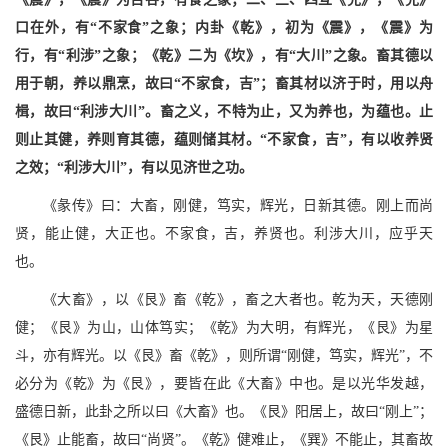
口在外，有“不家食”之象；内卦《乾》，初为《震》，《震》为
行，有“利涉”之象；《乾》二为《坎》，有“大川”之象。畜其德以
用于朝，养以鼎烹，故曰“不家食，吉”；畜其材以济于时，用以舟
楫，故曰“利涉大川”。畜之义，不特为止，又为养也，为蕴也。止
则止其健，养则育其德，蕴则储其材。“不家食，吉”，有以收养贤
之效；“利涉大川”，有以见济世之功。
《彖传》曰：大畜，刚健，笃实，辉光，日新其德。刚上而尚
贤，能止健，大正也。不家食，吉，养贤也。利涉大川，应乎天
也。
《大畜》，以《艮》畜《乾》，畜之大者也。乾为天，天德刚
健；《艮》为山，山体笃实；《乾》为大明，有辉光，《艮》为星
斗，亦有辉光。以《艮》畜《乾》，则所谓“刚健，笃实，辉光”，不
必分为《乾》为《艮》，要皆在此《大畜》中也。是以光华发越，
盛德日新，此卦之所以曰《大畜》也。《艮》阳居上，故曰“刚上”；
《艮》止能畜，故曰“尚贤”。《乾》健难止，《巽》不能止，其畜故