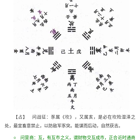
【占】 问战征：豕属《坎》，又属亥，是必在坎险湿泽之
处，最宜畜意禁止，以防敌军豕突。能谋而后动，自然获吉。
○ 问营商：互，有互市之义，谓财物交互成市，正合近时通商