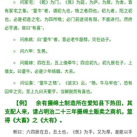
○ 问家宅：《乾》为门，《艮》为庭，为庐，为居，为舍，皆
有家宅之象。“童牛”者，谓初九也，牿之者四也。初九者，阳之初
也，必是初造之宅，为四所牿；必门前途径有阻，不能进行。然终
必亨通，故曰“有喜”。
○ 问疾病：曰“童牛”者，意必老牛舐犊，灾在幼子。
○ 问六甲：生男。
○ 问婚嫁：四在丑，丑上值牵牛；四应初九，初九辰在子，上
值女。曰童牛，必是少年结姻，大吉。
○ 问讼事：“童牛之牿”，《说文》云，“牿，牛马牢也”，恐有
囚牢之灾。至上九曰天衢亨，当解脱而有喜也。
【例】 余有摄绵土制造所在爱知县下热田，其
支配人来，请占明治二十三年摄绵土贩卖之商机，筮
得《大畜》之《大有》。
断曰：六四辰在丑，丑土也，《艮》为手，又为厚，是能以手