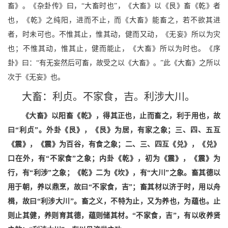
畜》。《杂卦传》曰，“大畜时也”，《大畜》以《艮》畜《乾》者
也，《乾》之纯阳，进而不止，而《大畜》能畜之，若不欲其进
者，时未可也。不惟其止，惟其动，健而又动，《无妄》所以为灾
也；不惟其动，惟其止，健而能止，《大畜》所以为时也。《序
卦》曰：“有无妄然后可畜，故受之以《大畜》。”此《大畜》之所以
次于《无妄》也。
大畜：利贞。不家食，吉。利涉大川。
《大畜》以阳畜《乾》，得其正也，止而畜之，利于用也，故
曰“利贞”。外卦《艮》，《艮》为居，有家之象；三、四、五互
《震》，《震》为百谷，有食之象；二、三、四互《兑》，《兑》
口在外，有“不家食”之象；内卦《乾》，初为《震》，《震》为
行，有“利涉”之象；《乾》二为《坎》，有“大川”之象。畜其德以
用于朝，养以鼎烹，故曰“不家食，吉”；畜其材以济于时，用以舟
楫，故曰“利涉大川”。畜之义，不特为止，又为养也，为蕴也。止
则止其健，养则育其德，蕴则储其材。“不家食，吉”，有以收养贤