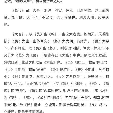
之效；“利涉大川”，有以见济世之功。
《彖传》曰：大畜，刚健，笃实，辉光，日新其德。刚上而尚
贤，能止健，大正也。不家食，吉，养贤也。利涉大川，应乎天
也。
《大畜》，以《艮》畜《乾》，畜之大者也。乾为天，天德刚
健；《艮》为山，山体笃实；《乾》为大明，有辉光，《艮》为星
斗，亦有辉光。以《艮》畜《乾》，则所谓“刚健，笃实，辉光”，不
必分为《乾》为《艮》，要皆在此《大畜》中也。是以光华发越，
盛德日新，此卦之所以曰《大畜》也。《艮》阳居上，故曰“刚上”；
《艮》止能畜，故曰“尚贤”。《乾》健难止，《巽》不能止，其畜故
小；《艮》能止之，其畜乃大。《艮》之所以能止，在得其正，故
曰“大正也”。“大正”即“利贞”。下变《震》为《颐》，《颐》，《彖
传》曰“养贤”，《象》曰“观其所养”，知必不在家食也。上变《坎》
为《需》，《需》，《彖》曰“利涉”，先曰“位乎天位”，知其能“应
乎天”也。故《艮》能止，亦能育，斯贤乐得其用矣；《艮》能止，
亦能通，斯险无不可济矣。