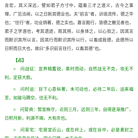
含宏，其义深远，譬如君子方寸中，蕴畜三才之道义，古今之事
理，广见洽闻，以之日新其德业也。夫“前言”者，训诰流传，德之华
也；“往行”者，功业炳著，德之实也。嘉言懿行，皆德之散见者也，
君子之学道也，考其遗迹，观其用，以身体之，以心验之，因其言
而默识其所以言，因其行而默识其所以行，以畜成我德，此德所以
日积而日大也，故曰“多识前言往行，以畜其德”也。
【占】
○ 问战征：宜养精蓄锐，乘时而动，自然战无不克，攻无不
利，定获大胜。
○ 问时运：目下心意纵奢，未可动也，必待二年后，运来福
至，如骏马腾空，往无不利。
○ 问营商：暂宜株守，近则三月，远则三年，自得逐渐推广，
日积月新，利源不竭，大有庆也。
○ 问家宅：宅居宜近山，或在岭上，或在谷中，必是素封之