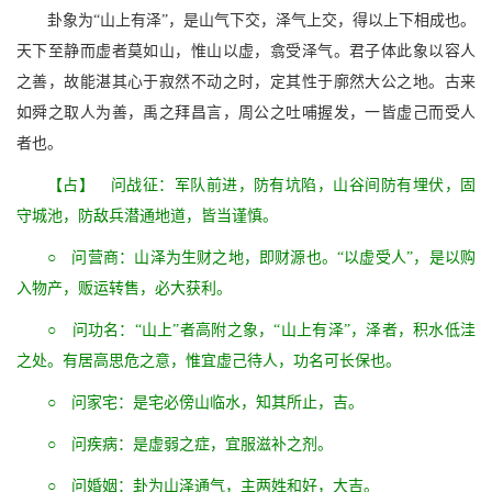
卦象为“山上有泽”，是山气下交，泽气上交，得以上下相成也。
天下至静而虚者莫如山，惟山以虚，翕受泽气。君子体此象以容人
之善，故能湛其心于寂然不动之时，定其性于廓然大公之地。古来
如舜之取人为善，禹之拜昌言，周公之吐哺握发，一皆虚己而受人
者也。
【占】 问战征：军队前进，防有坑陷，山谷间防有埋伏，固
守城池，防敌兵潜通地道，皆当谨慎。
○ 问营商：山泽为生财之地，即财源也。“以虚受人”，是以购
入物产，贩运转售，必大获利。
○ 问功名：“山上”者高附之象，“山上有泽”，泽者，积水低洼
之处。有居高思危之意，惟宜虚己待人，功名可长保也。
○ 问家宅：是宅必傍山临水，知其所止，吉。
○ 问疾病：是虚弱之症，宜服滋补之剂。
○ 问婚姻：卦为山泽通气，主两姓和好，大吉。