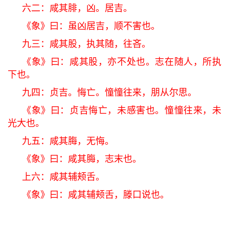
六二：咸其腓，凶。居吉。
《象》曰：虽凶居吉，顺不害也。
九三：咸其股，执其随，往吝。
《象》曰：咸其股，亦不处也。志在随人，所执
下也。
九四：贞吉。悔亡。憧憧往来，朋从尔思。
《象》曰：贞吉悔亡，未感害也。憧憧往来，未
光大也。
九五：咸其脢，无悔。
《象》曰：咸其脢，志末也。
上六：咸其辅颊舌。
《象》曰：咸其辅颊舌，滕口说也。