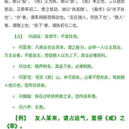
股，故曰“股”，《艮》又为执，故曰“执”。《艮》本止也，三以感而
思动，又牵率初二，使之皆动，故曰“执其随”。《象传》曰“亦不处
也”，“亦”者，谓率拇腓而俱动也。“志在随人，所执下也”，“随人”
者，谓随上也；“执下”者，谓执初与二也。
【占】 问战征：宜退守，不宜往攻。
○ 问营商：凡商业合出资本，谓之股分，必举一人以主其业，
乃主业者，不能自主，而徒随人以为上下，其业必难获利。
○ 问功名：随声附名，其品下矣，必难制胜。
○ 问家宅：宅近《艮》山，本可安处，占者不愿处此，殆欲随
人他迁也，恐所往吝矣。
○ 问婚姻：咎在过听执柯者之言，恐所适非偶。
○ 问六甲：生男。
【例】 友人某来，请占运气，筮得《咸》之
《萃》。