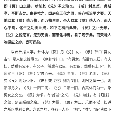
即《艮》山之静，以制其《兑》泽之动也。《咸》利其贞，贞斯
亨，亨斯吉矣。由是推之，闺房启王化之原，修齐括治平之要。天
地以其《咸》感万物，而万物生焉，圣人以其《咸》感人心，而人
心平焉，化生之功由此成，和平之福由此普。《艮》之止无形，
《兑》之悦无言，无形无言，而感化神焉。君子观于此，而天地人
物感应之妙，皆可识矣。
以此卦拟人事，卦体为《艮》男《兑》女，《彖》辞曰“娶女
吉”，是人伦之始事也。《序卦传》曰，“有男女，然后有夫妇，有夫
妇，然后有父子，有父子，然后有君臣，有君臣，然后有上下”，其
道实自《乾》《坤》定位而来。《乾》老阳，《坤》老阴，《乾》
变《艮》则为少阳，《坤》变《兑》则为少阴，阴阳之体一也，阴
阳即男女。《艮》一阳二阴，《兑》二阳一阴，合其体而为一，象
男女之交也。《艮》为求，有“好逑”之义，《兑》为妹，有《归妹》
之象，是谓婚姻之始。《兑》为悦，《艮》为止，乐而不淫，妇道
之所以重利贞也。六爻之辞，多取于人身，“拇”、“腓”、“股”皆属下