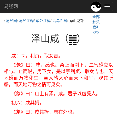
易经网
易
经
全部
文
/
易经网
/
易经注释
/
单卦注释
/
高岛断易
/ 泽山咸卦
卦爻
化,
索引
国
↺↻
学
泽山咸（
）
文
化
咸：亨。利贞。取女吉。
《彖》曰：咸，感也。柔上而刚下，二气感应以
相与。止而说，男下女，是以亨利贞、取女吉也。天
地感而万物化生，圣人感人心而天下和平。观其所
感，而天地万物之情可见矣。
《象》曰：山上有泽，咸。君子以虚受人。
初六：咸其拇。
《象》曰：咸其拇，志在外也。