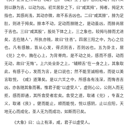
则以静为吉，以动为凶。初爻居卦之下，曰“咸其拇”，拇者，拇足大
指也，其感尚浅，其动亦微，故不系吉凶也。二曰“咸其腓”，腓为足
肚，则进于拇矣。腓本不动，足动而腓随之，是动虽凶，而腓尚居
于吉也。三曰“咸其股”，股处下体之上，三之象也，较拇与腓而尤进
矣，志在随人”，所执亦贱，故曰“往吝”。四居三阳之中，为心之位
也。凡有感触，皆从心发，得贞则吉，否则凶也。五为卦主，居
《兑》之中，脢在心上，为背脊肉，是不动之处，感而不感，动而
无动，故曰“无悔”。上六处全卦之上，“辅颊舌”在一身之上，其象取
此，有感于心，发而为言，是口说也；然不能至诚相格，而徒以美
言取悦，《咸》道薄矣。是以六爻之中，所感各有浅深，而悔吝吉
凶，亦各随其象而著。惟君子能“以虚受人”，虚则心公，公则入而无
拒，感而即通，其所翕受者宏矣。翕受之道，取诸《兑》，专直之
义，取诸《艮》。健而能止，顺而能悦，悦以感阴，止以应阳，天
地无心而成化，圣人无为而成功，如斯而已矣。
《大象》曰：山上有泽，咸，君子以虚受人。