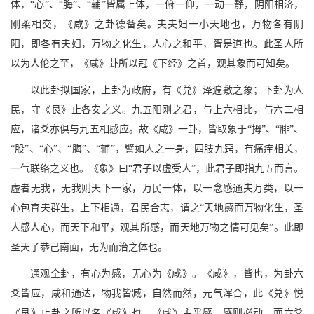
体，“心”、“脢”、“辅”皆属上体，一俯一仰，一动一静，阴阳相济，
刚柔相交，《咸》之卦德备矣。夫夫妇一小天地也，万物各有阴
阳，即各有夫妇，万物之化生，人心之和平，胥是道也。此圣人所
以为人伦之至，《咸》卦所以冠《下经》之首，观其象而可知矣。
以此卦拟国家，上卦为政府，有《兑》泽遍敷之象；下卦为人
民，守《艮》止各安之义。九五阳刚之君，与上六相比，与六二相
应，诸爻亦俱与九五相感应。故《咸》一卦，皆取象于“拇”、“腓”、
“股”、“心”、“脢”、“辅”，譬如人之一身，四肢九窍，有痛痒相关，
一气联络之义也。《象》曰“君子以虚受人”，此君子即指九五而言。
虚者无我，无我则天下一家，万民一体，以一念感通夫万类，以一
心包育夫群生，上下相通，君民合志，谓之“天地感而万物化生，圣
人感人心，而天下和平，观其所感，而天地万物之情可见矣”。此即
圣天子恭己南面，无为而治之体也。
通观全卦，有心为感，无心为《咸》。《咸》，皆也，为卦六
爻皆应，咸和通达，物我皆臧，自然而然，元气浑合，此《兑》悦
《艮》止卦之所以名《咸》也。《咸》主乎感，感则必动，而六爻