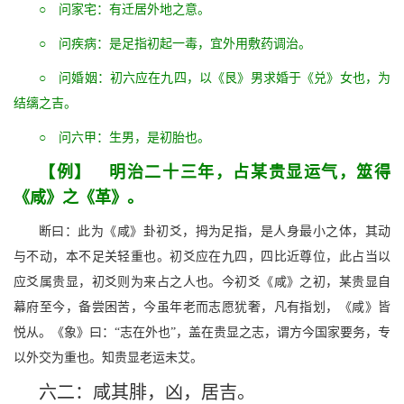
○ 问家宅：有迁居外地之意。
○ 问疾病：是足指初起一毒，宜外用敷药调治。
○ 问婚姻：初六应在九四，以《艮》男求婚于《兑》女也，为
结缡之吉。
○ 问六甲：生男，是初胎也。
【例】 明治二十三年，占某贵显运气，筮得
《咸》之《革》。
断曰：此为《咸》卦初爻，拇为足指，是人身最小之体，其动
与不动，本不足关轻重也。初爻应在九四，四比近尊位，此占当以
应爻属贵显，初爻则为来占之人也。今初爻《咸》之初，某贵显自
幕府至今，备尝困苦，今虽年老而志愿犹奢，凡有指划，《咸》皆
悦从。《象》曰：“志在外也”，盖在贵显之志，谓方今国家要务，专
以外交为重也。知贵显老运未艾。
六二：咸其腓，凶，居吉。