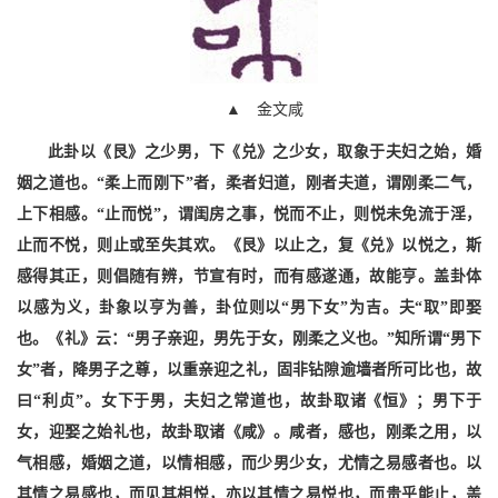
▲ 金文咸
此卦以《艮》之少男，下《兑》之少女，取象于夫妇之始，婚
姻之道也。“柔上而刚下”者，柔者妇道，刚者夫道，谓刚柔二气，
上下相感。“止而悦”，谓闺房之事，悦而不止，则悦未免流于淫，
止而不悦，则止或至失其欢。《艮》以止之，复《兑》以悦之，斯
感得其正，则倡随有辨，节宣有时，而有感遂通，故能亨。盖卦体
以感为义，卦象以亨为善，卦位则以“男下女”为吉。夫“取”即娶
也。《礼》云：“男子亲迎，男先于女，刚柔之义也。”知所谓“男下
女”者，降男子之尊，以重亲迎之礼，固非钻隙逾墙者所可比也，故
曰“利贞”。女下于男，夫妇之常道也，故卦取诸《恒》；男下于
女，迎娶之始礼也，故卦取诸《咸》。咸者，感也，刚柔之用，以
气相感，婚姻之道，以情相感，而少男少女，尤情之易感者也。以
其情之易感也，而见其相悦，亦以其情之易悦也，而贵乎能止，盖