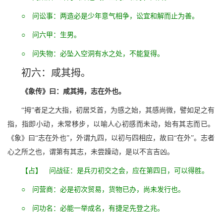
○ 问讼事：两造必是少年意气相争，讼宜和解而止为善。
○ 问六甲：生男。
○ 问失物：必坠入空洞有水之处，不能复得。
初六：咸其拇。
《象传》曰：咸其拇，志在外也。
“拇”者足之大指，初居爻首，为感之始，其感尚微，譬如足之有
指，指即小动，未常移步，以喻人心初感而未动，始有其志而已。
《象》曰“志在外也”，外谓九四，以初与四相应，故曰“在外”。志者
心之所之也，谓第有其志，未尝躁动，是以不言吉凶。
【占】 问战征：是兵刃初交之会，应在第四日，可以得胜。
○ 问营商：必是初次贸易，货物已办，尚未发行也。
○ 问功名：必能一举成名，有捷足先登之兆。