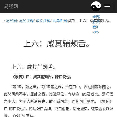
易经网
易
经
全部
文
/
易经网
/
易经注释
/
单爻注释
/
高岛断易
/咸卦 - 上六：咸其辅颊舌。
卦爻
化,
索引
国
↺↻
学
文
上六：咸其辅颊舌。
化
上六：咸其辅颊舌。
《象传》曰：咸其辅颊舌，滕口说也。
“辅”者，颊之里，“颊”者辅之表，舌在口中，舌动则辅颊随之。
此爻阴柔不中，居卦之极，比近尊位，专以谗口惑君者也。是巧佞
之小人，为圣人所深恶也，故不系凶辞，而其凶自见矣。《象传》
曰“腾口说也”，腾谓张口骋辞，或曰虚也，谓无诚实，徒夸虚说以诳
世，《咸》道薄矣。