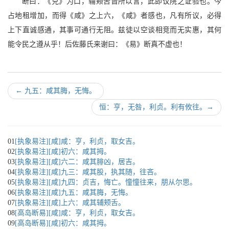
断曰：《兑》为口，辅颊舌皆所以言，此即议院之证验也。今
占地租增加，而得《咸》之上六，《咸》者感也，凡有所议，必得
上下直诚感通，其事可通行无阻。兹徒以空谈相竞而无实惠，其何
能令民之遵从乎！后佐藤氏来谢曰：《易》断真不虚也！
←
九五：咸其脢，无悔。
恒：亨，无咎，利贞。利有攸往。
→
01
[执象易注][咸]咸：亨，利贞，取女吉。
02
[执象易注][咸]初六：咸其拇。
03
[执象易注][咸]六二：咸其腓凶，居吉。
04
[执象易注][咸]九三：咸其股，执其随，往吝。
05
[执象易注][咸]九四：贞吉，悔亡。憧憧往来，朋从尔思。
06
[执象易注][咸]九五：咸其脢，无悔。
07
[执象易注][咸]上六：咸其辅颊舌。
08
[高岛断易][咸]咸：亨，利贞，取女吉。
09
[高岛断易][咸]初六：咸其拇。