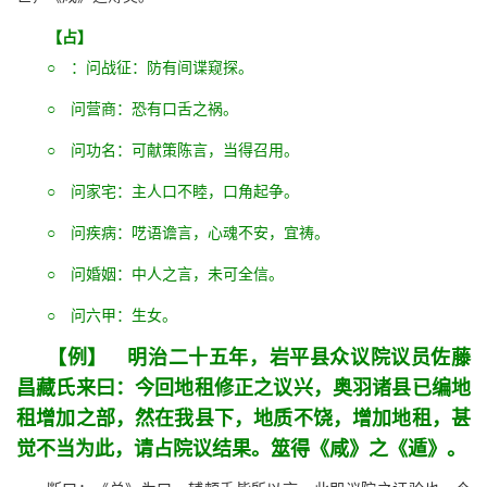
【占】
○ ：问战征：防有间谍窥探。
○ 问营商：恐有口舌之祸。
○ 问功名：可献策陈言，当得召用。
○ 问家宅：主人口不睦，口角起争。
○ 问疾病：呓语谵言，心魂不安，宜祷。
○ 问婚姻：中人之言，未可全信。
○ 问六甲：生女。
【例】 明治二十五年，岩平县众议院议员佐藤
昌藏氏来曰：今回地租修正之议兴，奥羽诸县已编地
租增加之部，然在我县下，地质不饶，增加地租，甚
觉不当为此，请占院议结果。筮得《咸》之《遁》。