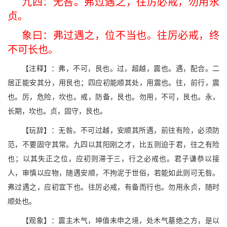
九四：无咎。弗过遇之，往厉必戒，勿用永
贞。
象曰：弗过遇之，位不当也。往厉必戒，终
不可长也。
【注释】：弗，不可，艮也。过，超越，震也。遇，配合。二
居正能安其分，用艮也；四应初能顺其处，用震也。往，前行，震
也。厉，危险，坎也。戒，防备，艮也。勿用，不可，艮也。永，
长期，坎也。贞，固守，艮也。
【玩辞】：无咎。不可过越，安顺其所遇，前往有险，必须防
范，不要固守其常。九四以其阳刚之才，比五则迫于君，往之有险
也；以其失正之位，应初则滞于三，行之必戒也。君子谦恭以接
人，审慎以应物，随遇安顺，不拘泥于世俗，若能如此则可无咎。
弗过遇之，应初宜下也。往厉必戒，有备而行也。勿用永贞，随时
顺处也。
【观象】：震主木气，坤值未申之境，处木气墓绝之方，是以