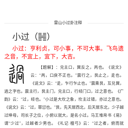
雷山小过卦注释
<
小过（
）
小过：亨利贞，可小事，不可大事。飞鸟遗
之音，不宜上，宜下，大吉。
【题解】：兑主口，巽反之，呙也。《说文》
云：“呙，口戾不正也。”震行之，艮止之，辵也。
《说文》云：“辵，乍行乍止也。”震乘艮，互兑巽，
過之字也。震主行，艮主门，兑主口，行经门口，过之意也。《广
韵》云：“过，经也。”小过是大坎之象，坎主过错，亦过之意也。
《说文》云：“过，罪愆也。”艮，先天居西北，后天居东北，少子越
过坤母，司长子之位，小俯以就大，是名小过。马王堆帛书《易》
谓“少过”，过越者少男也。《礼记·檀弓》云：“过之者，俯而就