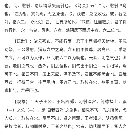
也。弋，缴射，谓以绳系矢而射也。《韵会》云：“弋，缴射飞鸟
也。”震为射，巽为绳，弋之象也。取，获取，兑之收也。彼，我之
对，指六二。《说文》云：“往有所加也。”取彼，往而取之，君子将
有行也。穴，鸟巢，艮也。穴者，处阴居下而虚中者，六二位也。
【玩辞】：浓云密布，不能行雨。君王出西郊祀天射牲，用我
助祭。王公缴射，猎取穴中之鸟。六五阴柔位尊，居高已上，乘刚
失应，不可以为大作，乃弋取六二以为助也。云者，阴之气也；密
云，老阴之气也；西郊，阴之位也。阴气出于阴位，两阴相得，焉
可雨也。密云不雨，居上无应，泽不及下，君臣不能际会也。自我
西郊，行得匹合，往而见功，臣遇君也。取彼在穴，欲用其事，以
求相与，君得臣也。
【观象】：天子王公，于出西郊，习射泽宫，简德择士，震
4
2
（
）之兑（
），是“自我西郊”之象也。栖息不飞，鸟之所伏，弋
人知之，取彼在穴。隐居不出，贤之所藏，王者知之，明扬侧陋。
是故弋者，取物而射高，王者之器也；穴者，隐伏而居下，贤人之