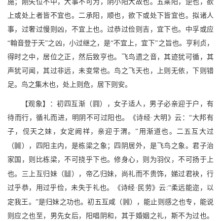
施；刚失位不中，大事不可为，阴小阳大故也。五乘阳，逆也，欲
上或处上者皆不宜也。二承阳，顺也，欲下或处下皆宜也。拟诸人
事，过奢过慢则凶，不宜上也。过恭过俭则吉，宜下也。中孚或应
“翰音登于天”之凶，小过继之，是“不宜上，宜下”之旨也。亨利贞，
得时之中，居位之正，然后致亨也。飞鸟遗之音，其迹犹可循，其
声犹可闻，其过非远，未变常也。鸟之飞天也，上则无依，下则错
足。鸟之集木也，处上则危，居下则安。
U
【观象】：初四互渐（
），女子适人，男子必亲迎于户，有
待而行，循礼而进，明阴不可过阳也。《诗经·大明》云：“大邦有
子，伣天之妹，女定阙祥，亲迎于渭。”用渐道也。二五互大过
,
（
），四阳主内，是栋梁之象；四阴居外，是飞鸟之象。君子治
家国，则比栋梁，不可挠乎下也。修身心，则为羽仪，不可扬于上
I
也。三上互归妹（
），帝乙归妹，尚礼而不贵饰，娣过君袂，行
过乎恭，用过乎俭，未失于礼也。《诗经·民劳》云:“柔远能迩，以
.
定我王。”是归妹之功也。初五互咸（
），能止则感之也专，能说
则应之也至，男先女后，阳唱阴和，其于婚姻之礼，斯不为过也。