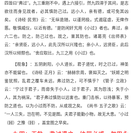
四皆曰“弗过”。九三重刚不中，遇上六接引，然九四滞于其间，是志
欲往而身见戕者，必其慎防己过。远小人，亲有德，或可免其凶
矣。《诗经·民劳》云：“无纵诡随，以谨罔极。式遏寇虐，无俾作
慝。敬慎威仪，以近有德。”是防闲奸宄用《小过》者也。弗过，亲
六二也。防之，防己过也。戕之，害其防也。诸葛亮《出师表》
云：“亲贤臣，远小人，此先汉所以兴隆也；亲小人，远贤臣，此后
汉所以倾颓也。”舍应取比，九三之用《小过》也。
【观象】：五阴剥阳，小人道长，君子道忧，时之已过，神圣
亦不能留也。《诗经·正月》云：“赫赫宗周，褒姒灭之。”妖姬之明
鉴犹照，乱君之覆车未远，弗过防之，可不慎乎？《管子·立政》
云：“宁过于君子，而毋失于小人。过于君子，其为怨浅；失于小
人，其为祸深。”君子弗过慎防以远害也。重门击柝，以待暴客，预
防之道也。以为小过而不防，从或戕之矣。《尚书·五子之歌》云：
“一人三失，岂在明，不见是图。夫君子能勤小物，故无大患。”小过
<
f
（
）之豫（
），盖宜图之早矣。