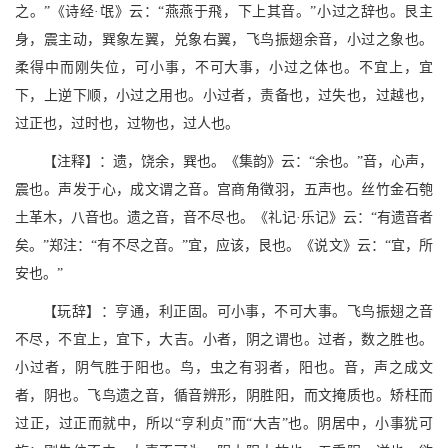
之。”《诗经·氓》云：“燕燕于飛，下上其音。”小过之辞也。艮主
身，震主动，巽象左翼，兑象右翼，飞鸟振翅余音，小过之象也。
柔得中而刚失位，可小事，不可大事，小过之体也。不宜上，宜
下，上逆下顺，小过之用也。小过者，责备也，过失也，过越也，
过正也，过时也，过物也，过人也。
【注释】：遗，饶余，巽也。《集韵》云：“余也。”音，心声，
震也。声发于心，成文谓之音。宫商角徵羽，五声也。丝竹金石匏
土革木，八音也。遗之音，音不尽也。《礼记·乐记》云：“有遗音者
矣。”郑注：“有不尽之音。”宜，应该，艮也。《说文》云：“宜，所
安也。”
【玩辞】：亨通，利正固。可小事，不可大事。飞鸟振翅之音
不尽，不宜上，宜下，大吉。小者，阴之谓也。过者，数之胜也。
小过者，阴气胜于阳也。鸟，虫之有羽者，阳也。音，声之成文
者，阴也。飞鸟遗之音，循音辨形，阴胜阳，而文掩质也。矫枉而
过正，过正而就中，所以“亨利贞”而“大吉”也。阴居中，小事犹可