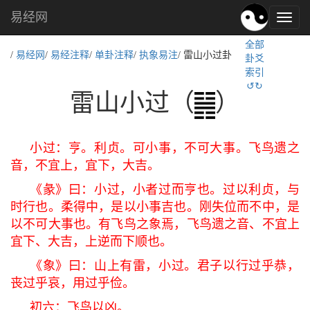
易经网
易
经
全部
文
/
易经网
/
易经注释
/
单卦注释
/
执象易注
/ 雷山小过卦
卦爻
化,
索引
国
↺↻
学
雷山小过（
）
文
化
小过：亨。利贞。可小事，不可大事。飞鸟遗之
音，不宜上，宜下，大吉。
《彖》曰：小过，小者过而亨也。过以利贞，与
时行也。柔得中，是以小事吉也。刚失位而不中，是
以不可大事也。有飞鸟之象焉，飞鸟遗之音、不宜上
宜下、大吉，上逆而下顺也。
《象》曰：山上有雷，小过。君子以行过乎恭，
丧过乎哀，用过乎俭。
初六：飞鸟以凶。