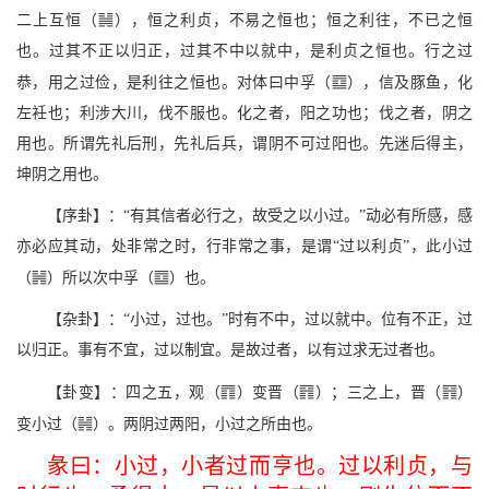
/
二上互恒（
），恒之利贞，不易之恒也；恒之利往，不已之恒
也。过其不正以归正，过其不中以就中，是利贞之恒也。行之过
M
恭，用之过俭，是利往之恒也。对体曰中孚（
），信及豚鱼，化
左衽也；利涉大川，伐不服也。化之者，阳之功也；伐之者，阴之
用也。所谓先礼后刑，先礼后兵，谓阴不可过阳也。先迷后得主，
坤阴之用也。
【序卦】：“有其信者必行之，故受之以小过。”动必有所感，感
亦必应其动，处非常之时，行非常之事，是谓“过以利贞”，此小过
<
M
（
）所以次中孚（
）也。
【杂卦】：“小过，过也。”时有不中，过以就中。位有不正，过
以归正。事有不宜，过以制宜。是故过者，以有过求无过者也。
;
T
T
【卦变】：四之五，观（
）变晋（
）；三之上，晋（
）
<
变小过（
）。两阴过两阳，小过之所由也。
彖曰：小过，小者过而亨也。过以利贞，与