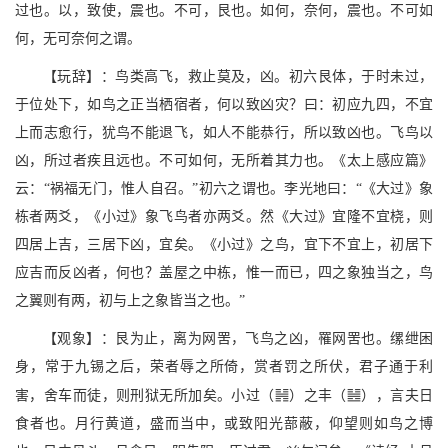
过也。以，致使，震也。不可，艮也。如何，奈何，震也。不可如
何，无可奈何之谓。
【玩辞】：鸟类高飞，救止莫及，凶。初六艮体，于时未过，
于位处下，如鸟之正当栖宿者，何以致凶灾？曰：初应九四，不宜
上而志愈行，犹鸟不能退飞，如人不能恭行，所以致凶也。飞鸟以
凶，所过者疾且远也。不可如何，无所着其力也。《太上感应篇》
云：“祸福无门，惟人自召。”初六之谓也。李光地曰：“《大过》象
栋者两爻，《小过》象飞鸟者亦两爻。然《大过》宜隆不宜桡，则
四居上吉，三居下凶，宜矣。《小过》之鸟，宜下不宜上，初居下
应吉而反凶者，何也？盖屋之中栋，惟一而已，四之象独当之，鸟
之翼则有两，初与上之象皆当之也。”
【观象】：艮为止，离为网罟，飞鸟之凶，罹网罟也。缧绁困
身，常于九锡之后，荣者辱之所倚，赏者罚之所伏，君子通于利
<
Z
害，舍车而徒，则刑狱无所加矣。小过（
）之丰（
），言夫日
食者也。月行黄道，盛而当中，或致阳光蔀蔽，仰望则如鸟之博