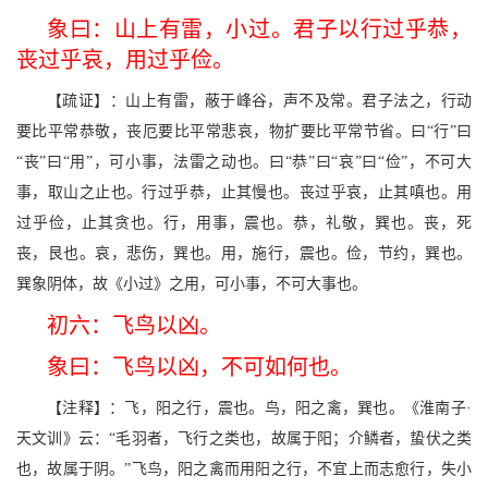
象曰：山上有雷，小过。君子以行过乎恭，
丧过乎哀，用过乎俭。
【疏证】：山上有雷，蔽于峰谷，声不及常。君子法之，行动
要比平常恭敬，丧厄要比平常悲哀，物扩要比平常节省。曰“行”曰
“丧”曰“用”，可小事，法雷之动也。曰“恭”曰“哀”曰“俭”，不可大
事，取山之止也。行过乎恭，止其慢也。丧过乎哀，止其嗔也。用
过乎俭，止其贪也。行，用事，震也。恭，礼敬，巽也。丧，死
丧，艮也。哀，悲伤，巽也。用，施行，震也。俭，节约，巽也。
巽象阴体，故《小过》之用，可小事，不可大事也。
初六：飞鸟以凶。
象曰：飞鸟以凶，不可如何也。
【注释】：飞，阳之行，震也。鸟，阳之禽，巽也。《淮南子·
天文训》云：“毛羽者，飞行之类也，故属于阳；介鳞者，蛰伏之类
也，故属于阴。”飞鸟，阳之禽而用阳之行，不宜上而志愈行，失小