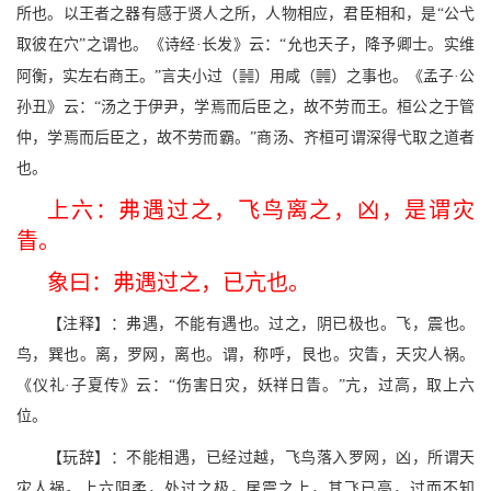
所也。以王者之器有感于贤人之所，人物相应，君臣相和，是“公弋
取彼在穴”之谓也。《诗经·长发》云：“允也天子，降予卿士。实维
<
.
阿衡，实左右商王。”言夫小过（
）用咸（
）之事也。《孟子·公
孙丑》云：“汤之于伊尹，学焉而后臣之，故不劳而王。桓公之于管
仲，学焉而后臣之，故不劳而霸。”商汤、齐桓可谓深得弋取之道者
也。
上六：弗遇过之，飞鸟离之，凶，是谓灾
眚。
象曰：弗遇过之，已亢也。
【注释】：弗遇，不能有遇也。过之，阴已极也。飞，震也。
鸟，巽也。离，罗网，离也。谓，称呼，艮也。灾眚，天灾人祸。
《仪礼·子夏传》云：“伤害日灾，妖祥日眚。”亢，过高，取上六
位。
【玩辞】：不能相遇，已经过越，飞鸟落入罗网，凶，所谓天
灾人祸。上六阴柔，处过之极，居震之上，其飞已高，过而不知