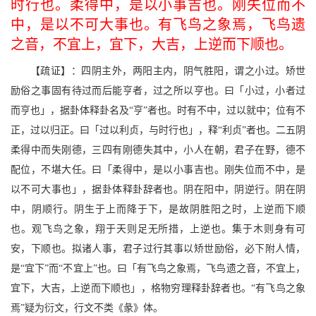
时行也。柔得中，是以小事吉也。刚失位而不
中，是以不可大事也。有飞鸟之象焉，飞鸟遗
之音，不宜上，宜下，大吉，上逆而下顺也。
【疏证】：四阴主外，两阳主内，阴气胜阳，谓之小过。矫世
励俗之事固有待过而后能亨者，过之所以亨也。曰「小过，小者过
而亨也」，据卦体释卦名及“亨”者也。时有不中，过以就中；位有不
正，过以归正。曰「过以利贞，与时行也」，释“利贞”者也。二五阴
柔得中而失刚德，三四有刚德失其中，小人在朝，君子在野，德不
配位，不堪大任。曰「柔得中，是以小事吉也。刚失位而不中，是
以不可大事也」，据卦体释卦辞者也。阴在阳中，阴逆行。阴在阴
中，阴顺行。阴生于上而降于下，是故阴胜阳之时，上逆而下顺
也。观飞鸟之象，翔于天则足无所措，上逆也。集于木则身有可
安，下顺也。拟诸人事，君子过行其事以矫世励俗，必下附人情，
是“宜下”而“不宜上”也。曰「有飞鸟之象焉，飞鸟遗之音，不宜上，
宜下，大吉，上逆而下顺也」，格物穷理释卦辞者也。“有飞鸟之象
焉”疑为衍文，行文不类《彖》体。