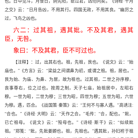
也。日中见斗，月食日，阴先阳，臣过君，凶勿问矣。《诗经·十月
之交》云：“日月告凶，不用其行。四国无政，不用其良。”幽厉之
过，飞鸟之凶也。
六二：过其祖，遇其妣。不及其君，遇其
臣，无咎。
象曰：不及其君，臣不可过也。
【注释】：过，出其右也。祖，先祖，艮也。《说文》云：“始
庙也。”《方言》云：“梁益之间谓鼻为初，或谓之祖。祖，居也。”
艮为始、为庙、为鼻、为居，故为祖也。过其祖，二世之孙序穆，
丧事尊右，位之过也。按周之制，天子七庙，始祖居中，左昭右
穆。一世为昭，二世为穆；三世为昭，四世为穆；五世为昭，六世
为穆。遇，匹合。《战国策·秦策》云：“王何不与寡人遇。”高诱注:
“合也。”《诗经·大明》云：“天作之合。”毛传：“合，配也。”妣，
已亡祖母。《说文》云：“殁母也。”《诗经·斯干》云：“似续妣
祖。”郑笺：“妣，先妣姜嫄也。祖，先祖也。”遇其妣，孙妇祔于祖