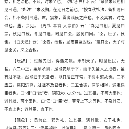
姑，礼之洽也。不及，时未至也。《礼记·曲礼》云：“诸侯未及期相
见曰遇。”郑注：“未及期，在期日之前也。”按春秋礼法，备礼则曰
会，礼不备则曰遇。君，震象，雷者诸侯之应也。不及其君，时之
过也。遇，会见。《周礼·春官·大宗伯》云：“春见曰朝，夏见曰
宗，秋见曰觐，冬见曰遇，时见曰会，殷见曰同。”臣，臣子，艮
也。《白虎通》云：“臣者，缠也，励志自坚固也。”遇其臣，天子时
见臣民，义之合也。
【玩辞】：过越先祖，得遇先妣。未朝天子，时见臣民，无
咎。六二中正，柔顺承刚，是能安顺于下，而不失圣人之戒者。虽
有过不及，然能归于无咎者，以其居正守常，不愆中道故也。二不
应五，离阳远尊，过祖不及君者也；二五合德，两阴相得，遇妣遇
臣者也。曰“祖”曰“妣”者，阴阳大小之分也。过其祖，不可大事也；
遇其妣，可小事也。曰“君”曰“臣”者，尊卑上下之等也。不及其君，
不宜上也；遇其臣，宜下也。
【观象】：艮为止，巽为礼，过其祖，遇其妣，安于礼也。
《诗经·载芟》云：“烝畀祖妣，以洽百礼。”是之谓也。艮乾同宫，