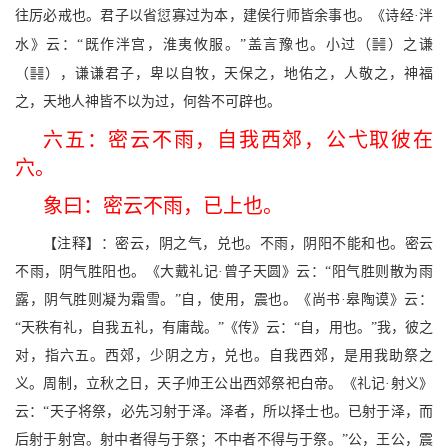
往厉必戒也。君子以省愆寡过为本，建侯行师皆余事也。《诗经·泮
<
水》云：“既作泮宫，淮夷攸服。”盖言豫也。小过（
）之谦
d
（
），谦谦君子，卑以自牧，天保之，地佑之，人敬之，神福
之，天地人神皆不以为过，何咎不可辟也。
六五：密云不雨，自我西郊，公弋取彼在
穴。
象曰：密云不雨，已上也。
【注释】：密云，阴之气，兑也。不雨，阴阳不能和也。密云
不雨，阴气胜阳也。《大戴礼记·曾子天圆》云：“阳气胜则散为雨
露，阴气胜则凝为霜雪。”自，使用，震也。《尚书·皋陶谟》云：
“天秩有礼，自我五礼，有庸哉。”《传》云：“自，用也。”我，彼之
对，指六五。西郊，少阴之方，兑也。自我西郊，是用我助祭之
义。周制，立秋之日，天子帅王公出西郊祭祀白帝。《礼记·射义》
云：“天子将祭，必先习射于泽。泽者，所以择士也。已射于泽，而
后射于射宫。射中者得与于祭；不中者不得与于祭。”公，王公，震