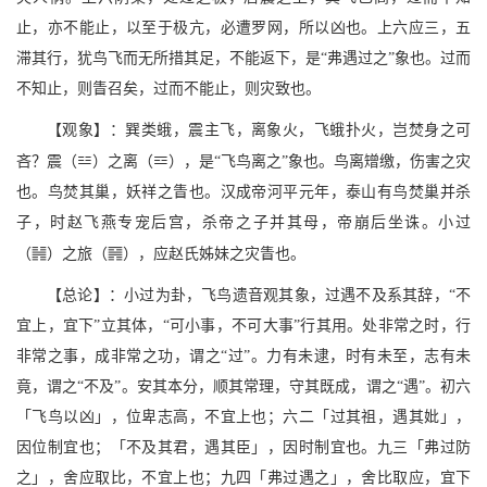
止，亦不能止，以至于极亢，必遭罗网，所以凶也。上六应三，五
滞其行，犹鸟飞而无所措其足，不能返下，是“弗遇过之”象也。过而
不知止，则眚召矣，过而不能止，则灾致也。
【观象】：巽类蛾，震主飞，离象火，飞蛾扑火，岂焚身之可
4
3
吝？震（
）之离（
），是“飞鸟离之”象也。鸟离矰缴，伤害之灾
也。鸟焚其巢，妖祥之眚也。汉成帝河平元年，泰山有鸟焚巢并杀
子，时赵飞燕专宠后宫，杀帝之子并其母，帝崩后坐诛。小过
<
X
（
）之旅（
），应赵氏姊妹之灾眚也。
【总论】：小过为卦，飞鸟遗音观其象，过遇不及系其辞，“不
宜上，宜下”立其体，“可小事，不可大事”行其用。处非常之时，行
非常之事，成非常之功，谓之“过”。力有未逮，时有未至，志有未
竟，谓之“不及”。安其本分，顺其常理，守其既成，谓之“遇”。初六
「飞鸟以凶」，位卑志高，不宜上也；六二「过其祖，遇其妣」，
因位制宜也；「不及其君，遇其臣」，因时制宜也。九三「弗过防
之」，舍应取比，不宜上也；九四「弗过遇之」，舍比取应，宜下