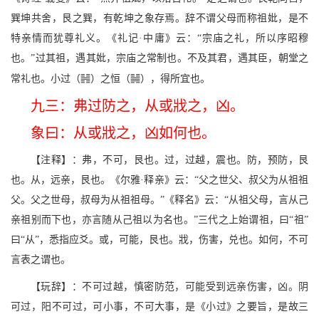
巽坤共舍，艮之巽，有乾坤之象存焉。辞不谓父母而称祖妣，是不
特亲情而犹尊礼义。《礼记·中庸》云：“宗庙之礼，所以序昭穆
也。”过其祖，遇其妣，宗庙之常制也。不及其君，遇其臣，朝堂之
<
/
常礼也。小过（
）之恒（
），得所宜也。
九三：弗过防之，从或戕之，凶。
象曰：从或戕之，凶如何也。
【注释】：弗，不可，艮也。过，过越，震也。防，预防，艮
也。从，远亲，艮也。《尔雅·释亲》云：“父之世父、叔父为从祖祖
父。父之世母，叔母为从祖祖母。”《释名》云：“从祖父母，言从己
亲祖别而下也，亦言随从己祖以为名也。”三代之上始谓祖，曰“祖”
曰“从”，悉指应爻。或，可能，艮也。戕，伤害，兑也。如何，不可
言表之谓也。
【玩辞】：不可过越，慎密防范，可能受到远亲伤害，凶。阴
可过，阳不可过，可小事，不可大事，是《小过》之要旨，是故三