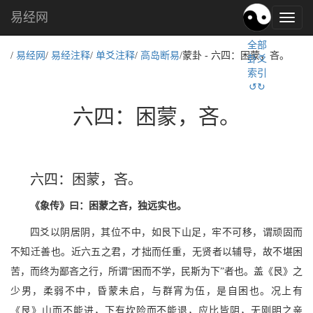
易经网
易
经
全部
文
/
易经网
/
易经注释
/
单爻注释
/
高岛断易
/蒙卦 - 六四：困蒙，吝。
卦爻
化,
索引
国
↺↻
学
文
六四：困蒙，吝。
化
六四：困蒙，吝。
《象传》曰：困蒙之吝，独远实也。
四爻以阴居阴，其位不中，如艮下山足，牢不可移，谓顽固而
不知迁善也。近六五之君，才拙而任重，无贤者以辅导，故不堪困
苦，而终为鄙吝之行，所谓“困而不学，民斯为下”者也。盖《艮》之
少男，柔弱不中，昏蒙未启，与群宵为伍，是自困也。况上有
《艮》山而不能进，下有坎险而不能退，应比皆阴，无刚明之亲