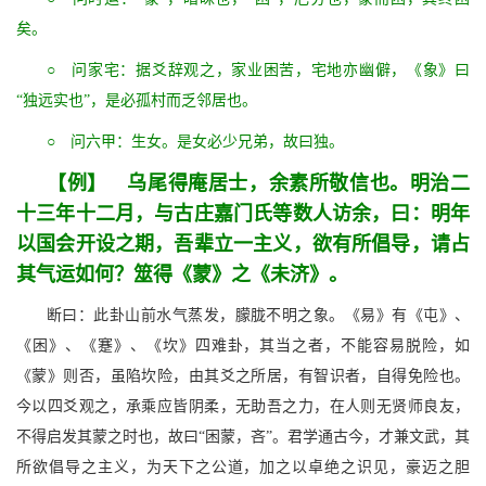
矣。
○ 问家宅：据爻辞观之，家业困苦，宅地亦幽僻，《象》曰
“独远实也”，是必孤村而乏邻居也。
○ 问六甲：生女。是女必少兄弟，故曰独。
【例】 乌尾得庵居士，余素所敬信也。明治二
十三年十二月，与古庄嘉门氏等数人访余，曰：明年
以国会开设之期，吾辈立一主义，欲有所倡导，请占
其气运如何？筮得《蒙》之《未济》。
断曰：此卦山前水气蒸发，朦胧不明之象。《易》有《屯》、
《困》、《蹇》、《坎》四难卦，其当之者，不能容易脱险，如
《蒙》则否，虽陷坎险，由其爻之所居，有智识者，自得免险也。
今以四爻观之，承乘应皆阴柔，无助吾之力，在人则无贤师良友，
不得启发其蒙之时也，故曰“困蒙，吝”。君学通古今，才兼文武，其
所欲倡导之主义，为天下之公道，加之以卓绝之识见，豪迈之胆