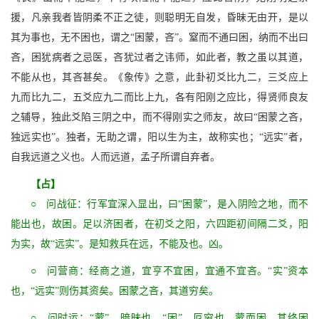
援，凡亲我者皆阴柔不正之徒，则聪明无自发，昏昧无由开，是以
其为事也，无不困也，谓之“困蒙，吝”。窒而不通曰困，纳而不出曰
吝，困犹病者之忌医，吝犹过者之讳师，如此者，教之虽以其道，
不能从也，其吝甚矣。《象传》之意，此卦初爻比九二，三爻应上
九而比九二，五爻应九二而比上九，各有阳刚之应比，得贤师良友
之辅导，独此爻陷三阴之中，而不得刚实之师友，故曰“困蒙之吝，
独远实也”。独者，无助之谓，阳以生为主，故称实也；“远实”者，
自我远道之义也。人而远道，孟子所谓自弃者。
【占】
○ 问战征：行军宜深入显出，曰“困蒙”，是入阴险之地，而不
能出也，故困。足以济困者，在初爻之阳，六四距初间隔二爻，阳
为实，故“远实”。是知救兵在远，不能及也。凶。
○ 问营商：经商之道，宜亨不宜困，宜通不宜吝。“实”资本
也，“远实”则伤其资矣。困蒙之吝，其道穷矣。
○ 问时运：“蒙”，暗昧也，“困”，厄穷也，蒙而困，其终困