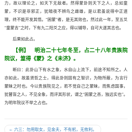
力，故以理论之，如天下无敌者。然得蒙卦则天下之人，总如童
蒙，不识是非邪正，犹暗夜不辨鸟之雌雄，是以君虽说得中正道
理，终不能开发其悟。“困蒙”者，是无其效也，然过此一年，至五爻
“童蒙吉”之时，下有九二阳爻之应，得以辅导，自可大遂其志也。
后果如此占。
【例】 明治二十七年冬至，占二十八年贵族院
院议，筮得《蒙》之《未济》。
断曰：此卦山下有水之象，水自山上流下，前途不知所之。人
亦如此，故虽贤哲之士，得此卦则固有之智识，为物所蔽，为言行
蒙昧之时也。今以贵族院见之，若不觉自己之蒙昧，而焦虑国事，
犹瞽盲之人，不见全象，而评其形状，谓之“困蒙之吝，独远实也”。
为明年院议不举之占也。
←
六三：勿用取女，见金夫，不有躬，无攸利。