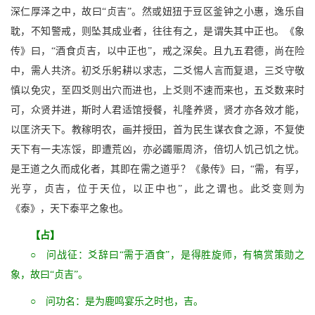
深仁厚泽之中，故曰“贞吉”。然或妞狃于豆区釜钟之小惠，逸乐自
耽，不知警戒，则坠其成业者，往往有之，是谓失其中正也。《象
传》曰，“酒食贞吉，以中正也”，戒之深矣。且九五君德，尚在险
中，需人共济。初爻乐躬耕以求志，二爻惕人言而复退，三爻守敬
慎以免灾，至四爻则出穴而进也，上爻则不速而来也，五爻数来时
可，众贤并进，斯时人君适馆授餐，礼隆养贤，贤才亦各效才能，
以匡济天下。教稼明农，画并授田，首为民生谋衣食之源，不复使
天下有一夫冻馁，即遭荒凶，亦必蠲赈周济，倍切人饥己饥之忧。
是王道之久而成化者，其即在需之道乎？《彖传》曰，“需，有孚，
光亨，贞吉，位于天位，以正中也”，此之谓也。此爻变则为
《泰》，天下泰平之象也。
【占】
○ 问战征：爻辞曰“需于酒食”，是得胜旋师，有犒赏策勋之
象，故曰“贞吉”。
○ 问功名：是为鹿鸣宴乐之时也，吉。