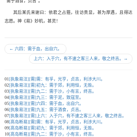
“需于酒食，贞吉”。
其后某氏来谢曰：依君之占箍，往访贵显，甚为厚遇，且得达
志愿。神《易》妙机，甚灵！
←
六四：需于血，出自穴。
上六：入于穴，有不速之客三人来，敬之终吉。
→
01
[执象易注][需]需：有孚，光亨，贞吉，利涉大川。
02
[执象易注][需]初九：需于郊，利用恒，无咎。
03
[执象易注][需]九二：需于沙，小有言，终吉。
04
[执象易注][需]九三：需于泥，致寇至。
05
[执象易注][需]六四：需于血，出自穴。
06
[执象易注][需]九五：需于酒食，贞吉。
07
[执象易注][需]上六：入于穴，有不速之客三人来，敬之终吉。
08
[高岛断易][需]需：有孚，光亨，贞吉，利涉大川。
09
[高岛断易][需]初九：需于郊，利用恒，无咎。
10
[高岛断易][需]九二：需于沙，小有言，终吉。