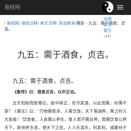
易经网
易
经
全部
文
/
易经网
/
易经注释
/
单爻注释
/
高岛断易
/需卦 - 九五：需于酒食，贞
卦爻
化,
吉。
索引
国
↺↻
学
文
化
九五：需于酒食，贞吉。
九五：需于酒食，贞吉。
《象传》曰：酒食贞吉，以中正也。
五爻阳刚而居尊位，居中得正，克尽其道，以此而需，何需不
获？《篡言》曰：“万物需雨泽，人需饮食，天下需涵养，需之时义
大矣哉！”饮食者，人各需以养生，惟人君不需自养，而需饮食以养
天下。斯休养生息，使天下之民，人人乐其乐，利其利，咸餍袄于