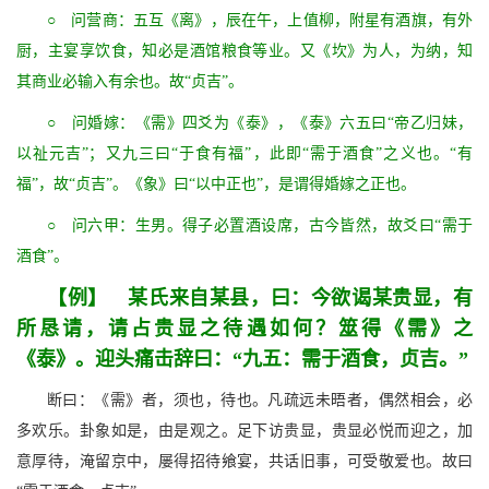
○ 问营商：五互《离》，辰在午，上值柳，附星有酒旗，有外
厨，主宴享饮食，知必是酒馆粮食等业。又《坎》为人，为纳，知
其商业必输入有余也。故“贞吉”。
○ 问婚嫁：《需》四爻为《泰》，《泰》六五曰“帝乙归妹，
以祉元吉”；又九三曰“于食有福”，此即“需于酒食”之义也。“有
福”，故“贞吉”。《象》曰“以中正也”，是谓得婚嫁之正也。
○ 问六甲：生男。得子必置酒设席，古今皆然，故爻曰“需于
酒食”。
【例】 某氏来自某县，曰：今欲谒某贵显，有
所恳请，请占贵显之待遇如何？筮得《需》之
《泰》。迎头痛击辞曰：“九五：需于酒食，贞吉。”
断曰：《需》者，须也，待也。凡疏远未晤者，偶然相会，必
多欢乐。卦象如是，由是观之。足下访贵显，贵显必悦而迎之，加
意厚待，淹留京中，屡得招待飨宴，共话旧事，可受敬爱也。故曰