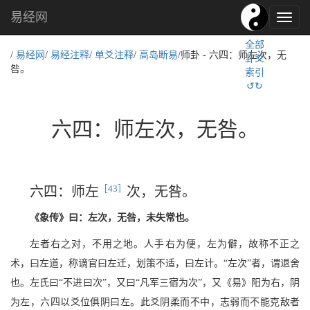
易经网
易
经
全部
文
/
易经网
/
易经注释
/
单爻注释
/
高岛断易
/师卦 - 六四：师左次，无
卦爻
化,
咎。
索引
国
↺↻
学
文
化
六四：师左次，无咎。
［43］
六四：师左
次，无咎。
《象传》曰：左次，无咎，未失常也。
左者右之对，不用之地。人手右为便，左为僻，故称不正之
术，曰左道，称谪官曰左迁，划策不适，曰左计。“左次”者，谓退舍
也。左氏曰“不进曰次”，又曰“凡军三宿为次”，又《易》阳为右，阴
为左，六四以爻位俱阴曰左。此爻阴柔而不中，志弱而不能克敌者