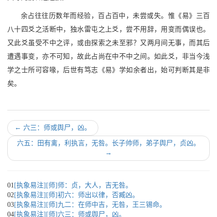
余占往往历数年而经验，百占百中，未尝或失。惟《易》三百
八十四爻之活断中，独水雷屯之上爻，尝不用辞，用变而偶误也。
又此爻虽受不中之评，或由探索之未至邪？又两月间无事，而其后
遭遇事变，亦不可知，故此占尚在中不中之间。如此爻，非当今浅
学之士所可容喙，后世有笃志《易》学如余者出，始可判断其是非
矣。
←
六三：师或舆尸，凶。
六五：田有禽，利执言，无咎。长子帅师，弟子舆尸，贞凶。
→
01
[执象易注][师]师：贞，大人，吉无咎。
02
[执象易注][师]初六：师出以律，否臧凶。
03
[执象易注][师]九二：在师中吉，无咎，王三锡命。
04
[执象易注][师]六三：师或舆尸，凶。