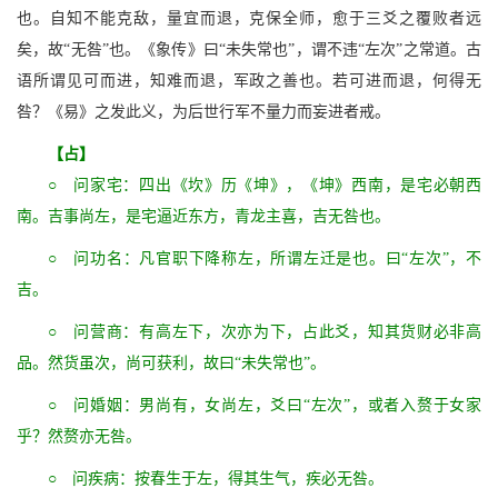
也。自知不能克敌，量宜而退，克保全师，愈于三爻之覆败者远
矣，故“无咎”也。《象传》曰“未失常也”，谓不违“左次”之常道。古
语所谓见可而进，知难而退，军政之善也。若可进而退，何得无
咎？《易》之发此义，为后世行军不量力而妄进者戒。
【占】
○ 问家宅：四出《坎》历《坤》，《坤》西南，是宅必朝西
南。吉事尚左，是宅逼近东方，青龙主喜，吉无咎也。
○ 问功名：凡官职下降称左，所谓左迁是也。曰“左次”，不
吉。
○ 问营商：有高左下，次亦为下，占此爻，知其货财必非高
品。然货虽次，尚可获利，故曰“未失常也”。
○ 问婚姻：男尚有，女尚左，爻曰“左次”，或者入赘于女家
乎？然赘亦无咎。
○ 问疾病：按春生于左，得其生气，疾必无咎。