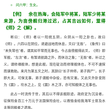
○ 问六甲：生女。
【例】 余在热海，会陆军中将某，陆军少将某
来游，为亩傍舰归港过迟，占其吉凶如何，筮得
《师》之《解》。
断曰：《师》者以一阳统五阴，众阴从一阳之卦也，故曰
《师》。六四以在阴位，退避战地而休息，爻曰“无咎”，《象传》曰
“未失常也”者，谓其如平常而无事也。今占亩傍舰得此爻，《师》即
军舰，“左次”者，有暂退航路之外，而休泊之象；“无咎”者，补过之
义，谓修缮舰体，想是此舰，现在碇泊而修理舰体也，不可不速探
而谋救助。来月为第五爻之时，其辞曰“长子帅师，弟子舆尸”，长子
即大夫，可保无事，弟子谓舰中杂役，恐有灾害。又此爻外卦变则
为《震》，坎水之上，见《震》木之浮，亦可知舰体之无事也。
此占一时流传于世，其后以不得该舰踪迹，政府定为沉没者，
征保险金百三十万元于法国保险会社，以救恤金给我海军士官及水
夫等同舰者之遗族。