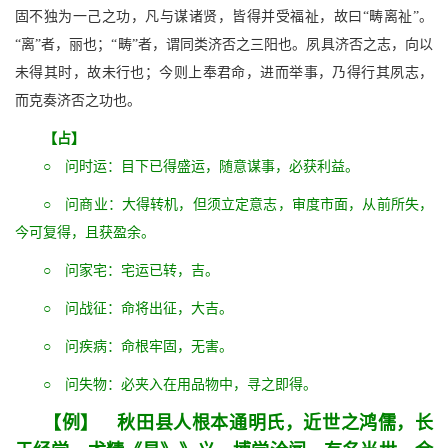
固不独为一己之功，凡与谋诸贤，皆得并受福祉，故曰“畴离祉”。
“离”者，丽也；“畴”者，谓同类济否之三阳也。夙具济否之志，向以
未得其时，故未行也；今则上奉君命，进而举事，乃得行其夙志，
而克奏济否之功也。
【占】
○ 问时运：目下已得盛运，随意谋事，必获利益。
○ 问商业：大得转机，但须立定意志，审度市面，从前所失，
今可复得，且获盈余。
○ 问家宅：宅运已转，吉。
○ 问战征：命将出征，大吉。
○ 问疾病：命根牢固，无害。
○ 问失物：必夹入在用品物中，寻之即得。
【例】 秋田县人根本通明氏，近世之鸿儒，长