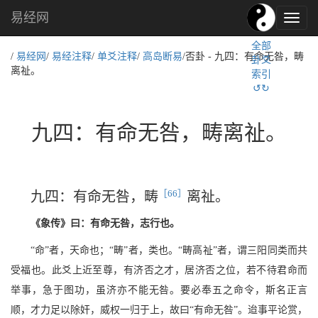
易经网
易
经
全部
文
/
易经网
/
易经注释
/
单爻注释
/
高岛断易
/否卦 - 九四：有命无咎，畴
卦爻
化,
离祉。
索引
国
↺↻
学
文
化
九四：有命无咎，畴离祉。
［66］
九四：有命无咎，畴
离祉。
《象传》曰：有命无咎，志行也。
“命”者，天命也；“畴”者，类也。“畴高祉”者，谓三阳同类而共
受福也。此爻上近至尊，有济否之才，居济否之位，若不待君命而
举事，急于图功，虽济亦不能无咎。要必奉五之命令，斯名正言
顺，才力足以除奸，威权一归于上，故曰“有命无咎”。迨事平论赏，