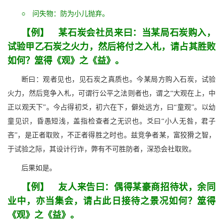
○ 问失物：防为小儿抛弃。
【例】 某石炭会社员来曰：当某局石炭购入，
试验甲乙石炭之火力，然后将付之入札，请占其胜败
如何？筮得《观》之《益》。
断曰：观者见也，见石炭之真质也。今某局方购入石炭，试验
火力，然后竞争入札，可谓行公平之法则者也，谓之“大观在上，中
正以观天下”。今占得初爻，初六在下，僻处远方，曰“童观”。以幼
童见识，昏愚短浅，盖指检查者之无识也。爻曰“小人无咎，君子
吝”，是正者取败，不正者得胜之时也。兹竞争者某，富狡猾之智，
于试验之际，其设计行诈，弊有不可胜防者，深恐会社取败。
后果如是。
【例】 友人来告曰：偶得某豪商招待状，余同
业中，亦当集会，请占此日接待之景况如何？筮得
《观》之《益》。