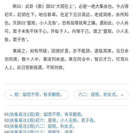
断曰：此卦《彖》辞曰“大观在上”，必是一绝大集会也。今占得
初爻，初阴在下，地位甚卑。在足下见识高远，老成简练，余所知
也。爻辞曰“童观，小人无咎”，恐有屈尊就卑之嫌。遇如此，小人尚
可，君子未免不快于心，外耻于人，内惭于己，谓之“童观，小人无
咎，君子吝”。
某闻之，如有所疑，因彼好意，亦不能辞，遂临其席。当日余
亦同席，数十人中，某适列末座。某在同业中，智识才力，可驾众
人上，此日受斯接遇，不知何故。
←
观：盥而不荐，有孚颙若。
六二：窥观，利女贞。
→
01
[执象易注][观]观：盥而不荐，有孚颙若。
02
[执象易注][观]初六：童观，小人无咎，君子吝。
03
[执象易注][观]六二：窥观，利女贞。
04
[执象易注][观]六三：观我生，进退。