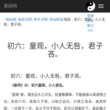
易经网
易
经
全部
文
/
易经网
/
易经注释
/
单爻注释
/
高岛断易
/观卦 - 初六：童观，小人无
卦爻
化,
咎，君子吝。
索引
国
↺↻
学
文
化
初六：童观，小人无咎，君子
吝。
初六：童观，小人无咎，君子吝。
《象传》曰：初六童观，小人道也。
“童观”者，谓无远大之识见，犹童稚蒙昧，不能振拔以观道德之
光。此卦六爻，各取义于观，以地之远近，分观之浅深，故其所
观，一爻胜于一爻，此义不可不知也。初爻以阴柔在下，是幼稚之