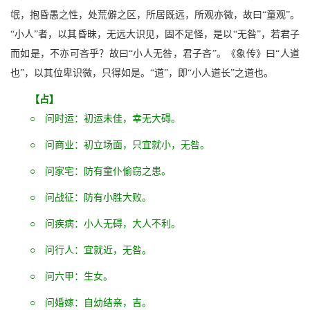
氓，抱昏愚之性，处荒僻之区，所居既远，所观亦微，故曰“童观”。
“小人”者，以其昏昧，无远大识见，固不足怪，是以“无咎”，若君子
而如是，不亦可吝乎？故曰“小人无咎，君子吝”。《象传》曰“人道
也”，以其位卑识微，只得如是。“道”，即“小人道长”之道也。
【占】
○ 问时运：初运未佳，幸无大碍。
○ 问商业：初立场面，只宜就小，无咎。
○ 问家宅：防有童仆偷窃之患。
○ 问战征：防有小胜大败。
○ 问疾病：小人无碍，大人不利。
○ 问行人：宜就近，无咎。
○ 问六甲：生女。
○ 问婚嫁：自幼结亲，吉。