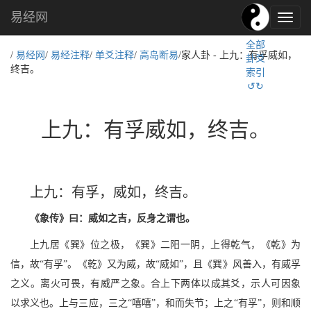
易经网
易
经
全部
文
/
易经网
/
易经注释
/
单爻注释
/
高岛断易
/家人卦 - 上九：有孚威如，
卦爻
化,
终吉。
索引
国
↺↻
学
文
化
上九：有孚威如，终吉。
上九：有孚，威如，终吉。
《象传》曰：威如之吉，反身之谓也。
上九居《巽》位之极，《巽》二阳一阴，上得乾气，《乾》为
信，故“有孚”。《乾》又为威，故“威如”，且《巽》风善入，有威孚
之义。离火可畏，有威严之象。合上下两体以成其爻，示人可因象
以求义也。上与三应，三之“嘻嘻”，和而失节；上之“有孚”，则和顺