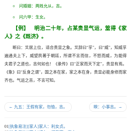
○ 问婚姻：两姓允从，吉。
○ 问六甲：生女。
【例】 明治二十年，占某贵显气运，筮得《家
人》之《既济》。
断曰：爻居上位，适合贵显之象。爻辞曰“孚”，曰“威”，知威孚
遍通夫上下，威望夙著于朝廷，所谓不言而信，不怒而威，为能得
夫君子之道也，吉何如也！《彖传》曰“正家而天下定”，贵显有焉。
《象》曰“反身之谓”，国之本在家，家之本在身，贵显必能身修而家
齐也。气运之吉，不言可知。
←
九五：王假有家，勿恤，吉。
睽：小事吉。
→
01
[执象易注][家人]家人：利女贞。