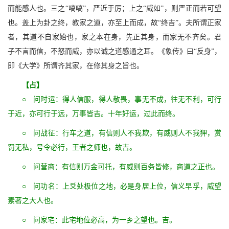
而能感人也。三之“嗃嗃”，严近于厉；上之“威如”，则严正而若可望
也。盖上为卦之终，教家之道，亦至上而成，故“终吉”。夫所谓正家
者，其道不自家始也，家之本在身，先正其身，而家无不齐矣。君
子不言而信，不怒而威，亦以诚之道感通之耳。《象传》曰“反身”，
即《大学》所谓齐其家，在修其身之旨也。
【占】
○ 问时运：得人信服，得人敬畏，事无不成，往无不利，可行
于近，亦可行于远，万事皆吉。十年好运，过此而终。
○ 问战征：行车之道，有信则人不我欺，有威则人不我狎，赏
罚无私，号令必行，王者之师也，故吉。
○ 问营商：有信则万金可托，有威则百务皆修，商道之正也。
○ 问功名：上爻处极位之地，必是身居上位，信义早孚，威望
素著之大人也。
○ 问家宅：此宅地位必高，为一乡之望也。吉。