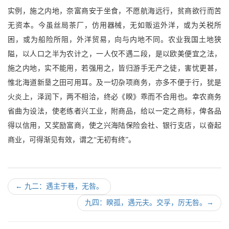
实例，施之内地，奈富商安于坐食，不愿航海远行，贫商欲行而苦
无资本。今虽丝局茶厂，仿用器械，无如贩运外洋，或为关税所
困，或为船险所阻，外洋贸易，向与内地不同。农业我国土地狭
隘，以人口之半为农计之，一人仅不遇二段，是以欧美便宜之法，
施之内地，实不能用，若强用之，皆归游手无产之徒，害忧更甚，
惟北海道新垦之田可用耳。及一切杂项商务，亦多不便于行，犹是
火炎上，泽润下，两不相洽，终必《睽》乖而不合用也。幸农商务
省曲为设法，使老练者兴工业，附商品，给以一定之商标，俾各品
得以信用，又奖励富商，使之兴海陆保险会社、银行支店，以奋起
商业，可得渐见有效，谓之“无初有终”。
←
九二：遇主于巷，无咎。
九四：睽孤，遇元夫。交孚，厉无咎。
→