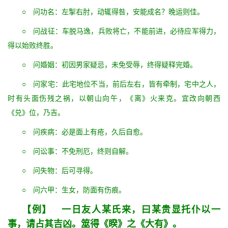
○ 问功名：左掣右肘，动辄得咎，安能成名？晚运则佳。
○ 问战征：车脱马逸，兵败将亡，不能前进，必待应军得力，
得以始败终胜。
○ 问婚姻：初因男家疑忌，未免受辱，终得疑释完婚。
○ 问家宅：此宅地位不当，前后左右，皆有牵制，宅中之人，
时有头面伤残之祸，以朝山向午，《离》火来克。宜改向朝西
《兑》位，乃吉。
○ 问疾病：必是面上有疮，久后自愈。
○ 问讼事：不免刑厄，终则自解。
○ 问失物：后可寻得。
○ 问六甲：生女，防面有伤痕。
【例】 一日友人某氏来，曰某贵显托仆以一
事，请占其吉凶。筮得《睽》之《大有》。