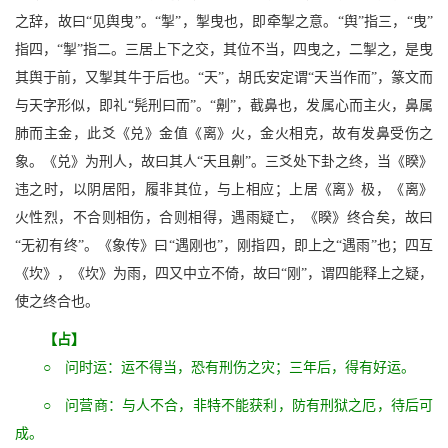
之辞，故曰“见舆曳”。“掣”，掣曳也，即牵掣之意。“舆”指三，“曳”
指四，“掣”指二。三居上下之交，其位不当，四曳之，二掣之，是曳
其舆于前，又掣其牛于后也。“天”，胡氏安定谓“天当作而”，篆文而
与天字形似，即礼“髡刑曰而”。“劓”，截鼻也，发属心而主火，鼻属
肺而主金，此爻《兑》金值《离》火，金火相克，故有发鼻受伤之
象。《兑》为刑人，故曰其人“天且劓”。三爻处下卦之终，当《睽》
违之时，以阴居阳，履非其位，与上相应；上居《离》极，《离》
火性烈，不合则相伤，合则相得，遇雨疑亡，《睽》终合矣，故曰
“无初有终”。《象传》曰“遇刚也”，刚指四，即上之“遇雨”也；四互
《坎》，《坎》为雨，四又中立不倚，故曰“刚”，谓四能释上之疑，
使之终合也。
【占】
○ 问时运：运不得当，恐有刑伤之灾；三年后，得有好运。
○ 问营商：与人不合，非特不能获利，防有刑狱之厄，待后可
成。