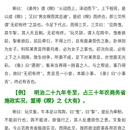
断曰：《彖传》谓《睽》“火动而上，泽动而下”，上下相背，是
以成《睽》；又曰“男女睽而其志通”，是初《睽》而终合，即三爻所
谓“无初有终”之旨也。今足下代占，而得三爻，三爻曰：“见舆曳，
其牛掣，其人天且劓。无初有终。”玩爻辞，谓人在舆中，曳者欲
前，掣者欲后，前后牵引，不得上行，且有面鼻受伤之象。卦体则
为女子，料知某贵显所委托者，必为女子之事也。初次向说，必有
上下之人阻隔，致生纷争，所委不成，足下对某贵显，亦觉面无光
彩。《象》曰“遇刚”，看来当再得一刚直之人，与之帮说，事乃得
合，故曰“无初有终”。贵显觅一小妾，本属小事，《彖》曰“小事
吉”，终必有吉也。
【例】 明治二十九年冬至，占三十年农商务省
施政实况，筮得《睽》之《大有》。
断曰：玩爻象，牛本足以驾舆，曰“曳”，曰“掣”，是反为牵制，
不能前行也；舆不能进，欲强行之，其人反遭损伤之患。爻象如
是。今占农商务省施政实况，而得此爻，我邦欲法欧美各邦农商之