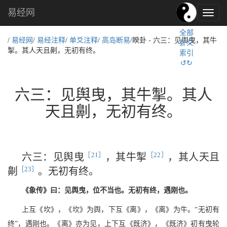
易经网
易
经
全部
文
/
易经网
/
易经注释
/
单爻注释
/
高岛断易
/睽卦 - 六三：见舆曳，其牛
卦爻
化,
掣。其人天且劓，无初有终。
索引
国
↺↻
学
文
化
六三：见舆曳，其牛掣。其人
天且劓，无初有终。
［21］
［22］
六三：见舆曳
，其牛掣
，其人天且
［23］
劓
。无初有终。
《象传》曰：见舆曳，位不当也。无初有终，遇刚也。
上互《坎》，《坎》为舆，下互《离》，《离》为牛。“无初有
终”，遇刚也。《离》亦为见，上下互《既济》，《既济》初有曳轮