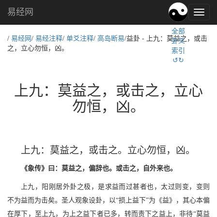
易经网
易
经
全部
文
/
易经网
/
易经注释
/
单爻注释
/
高岛断易
/益卦 - 上九：莫益之，或击
卦爻
化,
之，立心勿恒，凶。
索引
国
↺↻
学
文
化
上九：莫益之，或击之，立心
勿恒，凶。
上九：莫益之，或击之。立心勿恒，凶。
《象传》曰：莫益之，偏辞也。或击之，自外来也。
上九，阳刚居外卦之极，是求益而过甚者也，太过则变，变则
不为益而为击矣。圣人观象设卦，以“损上益下”为《益》，其心本偏
在厚下，至上九，为上之益下者已多，转而责下之益上，非待“莫益