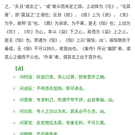
之，”夫且“或击之”。“或”者众而未定之辞。上动体为《屯》，“屯其
膏”，即“莫益之”之谓也；反卦《损》，《损》上为《艮》，《艮》
为手，故称“击”也。《巽》为进退，为不果，是无《恒》也；上动为
《坎》；《坎》为心，本以《益》下之心，易而为《益》上之心，
是无《恒》也。旁通为《恒》，《恒》上曰“振恒，凶”，振恒致败于
垂成，无《恒》不可以持久，故皆凶也。《象传》所云“偏辞”者，谓
其心之偏而不公也。“外来”者，谓其击之出于意外也。
【占】
○ 问时运：好运已退，贪心过甚，防有意外之祸。
○ 问战征：不待添兵加饷，即可进击。
○ 问营商：专求利己，所谓不夺不厌，必启争端，凶。
○ 问功名：夺人之功以为名，其名必不久也，凶。
○ 问家宅：此宅地位太高，有害无利，不可久居。
○ 问婚姻：恐不能偕老。