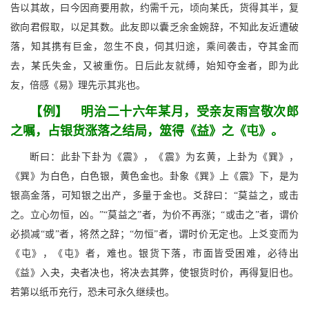
告以其故，曰今因商要用款，约需千元，顷向某氏，货得其半，复
欲向君假取，以足其数。此友即以囊乏余金婉辞，不知此友近遭破
落，知其携有巨金，忽生不良，伺其归途，乘间袭击，夺其金而
去，某氏失金，又被重伤。日后此友就缚，始知夺金者，即为此
友，倍感《易》理先示其兆也。
【例】 明治二十六年某月，受亲友雨宫敬次郎
之嘱，占银货涨落之结局，筮得《益》之《屯》。
断曰：此卦下卦为《震》，《震》为玄黄，上卦为《巽》，
《巽》为白色，白色银，黄色金也。卦象《巽》上《震》下，是为
银高金落，可知银之出产，多量于金也。爻辞曰：“莫益之，或击
之。立心勿恒，凶。”“莫益之”者，为价不再涨；“或击之”者，谓价
必损减“或”者，将然之辞；“勿恒”者，谓时价无定也。上爻变而为
《屯》，《屯》者，难也。银货下落，市面皆受困难，必待出
《益》入夬，夬者决也，将决去其弊，使银货时价，再得复旧也。
若第以纸币充行，恐未可永久继续也。