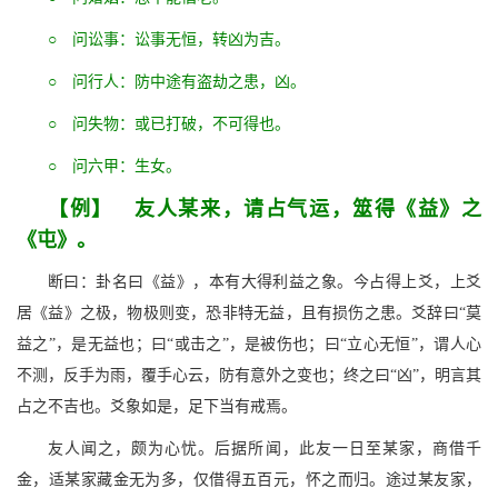
○ 问讼事：讼事无恒，转凶为吉。
○ 问行人：防中途有盗劫之患，凶。
○ 问失物：或已打破，不可得也。
○ 问六甲：生女。
【例】 友人某来，请占气运，筮得《益》之
《屯》。
断曰：卦名曰《益》，本有大得利益之象。今占得上爻，上爻
居《益》之极，物极则变，恐非特无益，且有损伤之患。爻辞曰“莫
益之”，是无益也；曰“或击之”，是被伤也；曰“立心无恒”，谓人心
不测，反手为雨，覆手心云，防有意外之变也；终之曰“凶”，明言其
占之不吉也。爻象如是，足下当有戒焉。
友人闻之，颇为心忧。后据所闻，此友一日至某家，商借千
金，适某家藏金无为多，仅借得五百元，怀之而归。途过某友家，