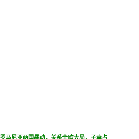
罗马尼亚两国暴动，关系全欧大局，子幸占