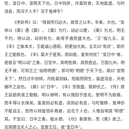
忧，宜日中，宜照天下也。日中则昃，月盈则食，天地盈虚，与时
消息，而况于人乎？况于鬼神乎？
《序卦传》曰：“得其所归必大，故受之以丰。丰者，大也。”卦
体以《离》遇《震》，《震》为行，动必以健，《离》为光，明无
不灼，明以动，动则有为，故得亨通而盛大也。“王”指九五，言
《丰》之象本大，王能诚心感假，则更加大矣。五爻曰“有庆”，即庆
王之能假也，《丰》莫大于是焉，假如是，复有何忧？“宜日中”者，
是极言“明以动”之象，日至中，其明愈焕，其照愈远，万国九州，明
无不被，可知王之“自明明德”，即可明“明德”于天下也，故曰“宜照
天下”。然日过中则倾，月既盈则缺，阳极而阴生，盈虚消息，天地
循环之运也。《彖》曰“日中”，《丰》至极盛，衰即伏之，《传》欲
王益励夙夜之勤勉，明以继明，有以挽回乎造化，使明不为欲蔽，
而丰得以长保矣。虽盈则必有虚，消则必有息，与时推移，鬼神亦
不能自主，而所以转旋而补救者，总在于人也，人惟自明其“明德”
耳。干宝曰：日中之象，殷水德，《坎》象昼败，而《离》居之，
言周德当天人之心，宜居王位，故“宜日中”。