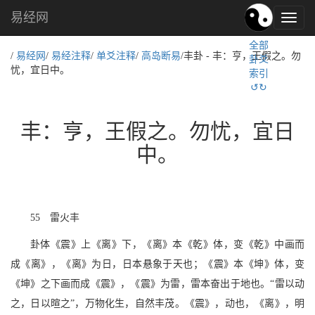
易经网
易
经
全部
文
/
易经网
/
易经注释
/
单爻注释
/
高岛断易
/丰卦 - 丰：亨，王假之。勿
卦爻
化,
忧，宜日中。
索引
国
↺↻
学
文
化
丰：亨，王假之。勿忧，宜日
中。
55 雷火丰
卦体《震》上《离》下，《离》本《乾》体，变《乾》中画而
成《离》，《离》为日，日本悬象于天也；《震》本《坤》体，变
《坤》之下画而成《震》，《震》为雷，雷本奋出于地也。“雷以动
之，日以暄之”，万物化生，自然丰茂。《震》，动也，《离》，明