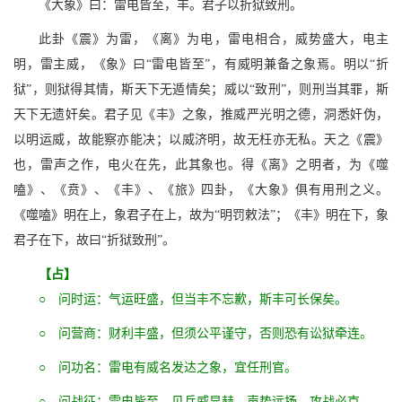
《大象》曰：雷电皆至，丰。君子以折狱致刑。
此卦《震》为雷，《离》为电，雷电相合，威势盛大，电主
明，雷主威，《象》曰“雷电皆至”，有威明兼备之象焉。明以“折
狱”，则狱得其情，斯天下无遁情矣；威以“致刑”，则刑当其罪，斯
天下无遗奸矣。君子见《丰》之象，推威严光明之德，洞悉奸伪，
以明运威，故能察亦能决；以威济明，故无枉亦无私。天之《震》
也，雷声之作，电火在先，此其象也。得《离》之明者，为《噬
嗑》、《贲》、《丰》、《旅》四卦，《大象》俱有用刑之义。
《噬嗑》明在上，象君子在上，故为“明罚敕法”；《丰》明在下，象
君子在下，故曰“折狱致刑”。
【占】
○ 问时运：气运旺盛，但当丰不忘歉，斯丰可长保矣。
○ 问营商：财利丰盛，但须公平谨守，否则恐有讼狱牵连。
○ 问功名：雷电有威名发达之象，宜任刑官。
○ 问战征：雷电皆至，见兵威显赫，声势远扬，攻战必克。