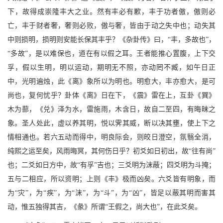
下，故得成崇隆丰大之业。然有丰必有歉，丰于功者傲，傲则必
亡，丰于财者奢，奢则必败，傲与奢，皆由于动之失中也；动失其
中则损明，损明则安能长保其丰乎？《杂卦传》曰，“丰，多故也”，
“多故”，是以难保也，道在有以假之耳。王者能推心置腹，上下交
孚，假以生明，明以运动，期明无不照，亦动罔不臧，如午日正
中，光明遍烛，此《离》象所以为明也。明愈大，丰亦愈大，是可
尚也，复何忧乎？卦体《离》日在下，《震》雷在上，互卦《巽》
木为蔀，《兑》泽为水，雷施雨，木含日，故自二至四，有晦昧之
象。圣人处此，虚以养其明，悦以霁其威，断以决其壅，使上下之
情相通也。若六五动而得中，明良际会，则皎日澄空，氛翳全消，
纯熙之运至矣，风雨晦冥，其何伤日乎？初爻如日初出，故“往有尚”
也；二爻如日方中，故“有孚”吉也；三爻明为沫蔽；四爻明为斗掩；
五与二相应，所以资明；上则《丰》极而凶矣。六爻皆有明象，而
为“灾”，为“疾”，为“沫”，为“斗”，为“凶”，皆足以蔽其明而害其
动，惟五独得其吉，《彖》所谓“王假之，尚大也”，在此爻矣。