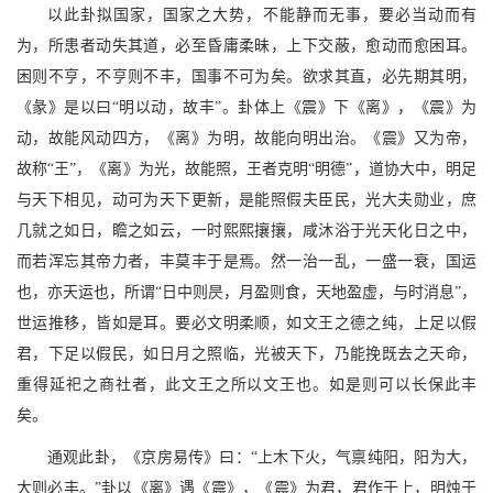
以此卦拟国家，国家之大势，不能静而无事，要必当动而有
为，所患者动失其道，必至昏庸柔昧，上下交蔽，愈动而愈困耳。
困则不亨，不亨则不丰，国事不可为矣。欲求其直，必先期其明，
《彖》是以曰“明以动，故丰”。卦体上《震》下《离》，《震》为
动，故能风动四方，《离》为明，故能向明出治。《震》又为帝，
故称“王”，《离》为光，故能照，王者克明“明德”，道协大中，明足
与天下相见，动可为天下更新，是能照假夫臣民，光大夫勋业，庶
几就之如日，瞻之如云，一时熙熙攘攘，咸沐浴于光天化日之中，
而若浑忘其帝力者，丰莫丰于是焉。然一治一乱，一盛一衰，国运
也，亦天运也，所谓“日中则昃，月盈则食，天地盈虚，与时消息”，
世运推移，皆如是耳。要必文明柔顺，如文王之德之纯，上足以假
君，下足以假民，如日月之照临，光被天下，乃能挽既去之天命，
重得延祀之商社者，此文王之所以文王也。如是则可以长保此丰
矣。
通观此卦，《京房易传》曰：“上木下火，气禀纯阳，阳为大，
大则必丰。”卦以《离》遇《震》，《震》为君，君作于上，明烛于