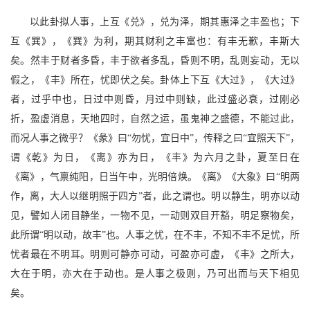
以此卦拟人事，上互《兑》，兑为泽，期其惠泽之丰盈也；下
互《巽》，《巽》为利，期其财利之丰富也：有丰无歉，丰斯大
矣。然丰于财者多昏，丰于欲者多乱，昏则不明，乱则妄动，无以
假之，《丰》所在，忧即伏之矣。卦体上下互《大过》，《大过》
者，过乎中也，日过中则昏，月过中则缺，此过盛必衰，过刚必
折，盈虚消息，天地四时，自然之运，虽鬼神之盛德，不能过此，
而况人事之微乎？《彖》曰“勿忧，宜日中”，传释之曰“宜照天下”，
谓《乾》为日，《离》亦为日，《丰》为六月之卦，夏至日在
《离》，气禀纯阳，日当午中，光明倍焕。《离》《大象》曰“明两
作，离，大人以继明照于四方”者，此之谓也。明以静生，明亦以动
见，譬如人闭目静坐，一物不见，一动则双目开豁，明足察物矣，
此所谓“明以动，故丰”也。人事之忧，在不丰，不知不丰不足忧，所
忧者最在不明耳。明则可静亦可动，可盈亦可虚，《丰》之所大，
大在于明，亦大在于动也。是人事之极则，乃可出而与天下相见
矣。