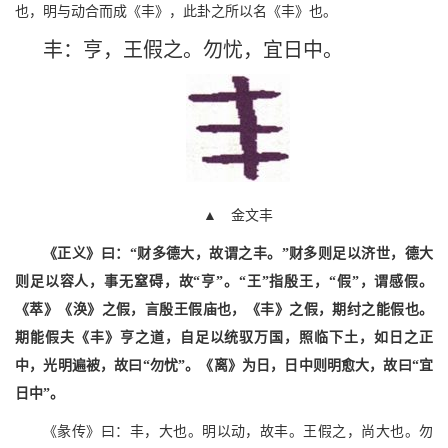
也，明与动合而成《丰》，此卦之所以名《丰》也。
丰：亨，王假之。勿忧，宜日中。
▲ 金文丰
《正义》曰：“财多德大，故谓之丰。”财多则足以济世，德大
则足以容人，事无窒碍，故“亨”。“王”指殷王，“假”，谓感假。
《萃》《涣》之假，言殷王假庙也，《丰》之假，期纣之能假也。
期能假夫《丰》亨之道，自足以统驭万国，照临下土，如日之正
中，光明遍被，故曰“勿忧”。《离》为日，日中则明愈大，故曰“宜
日中”。
《彖传》曰：丰，大也。明以动，故丰。王假之，尚大也。勿