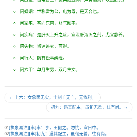
○ 问婚姻：世称雷为公，电为母，是天合也。
○ 问家宅：宅向东南，财气颇丰。
○ 问疾病：是肝火上升之症，宜泄肝泻火之剂，尤宜静养。
○ 问失物：皆速追究，可得。
○ 问行人：防有讼事纠缠。
○ 问六甲：单月生男，双月生女。
←
上六：女承筐无实，士刲羊无血，无攸利。
初九：遇其配主，虽旬无咎，往有尚。
→
01
[执象易注][丰]丰：亨，王假之。勿忧，宜日中。
02
[执象易注][丰]初九：遇其配主，虽旬无咎，往有尚。