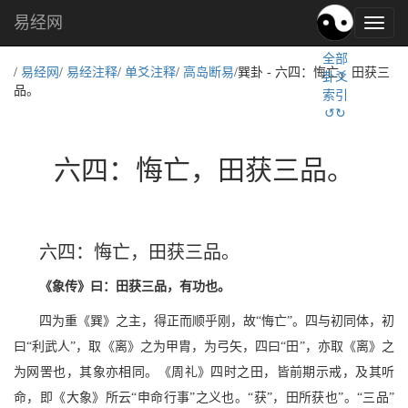
易经网
易
经
全部
文
/
易经网
/
易经注释
/
单爻注释
/
高岛断易
/巽卦 - 六四：悔亡，田获三
卦爻
化,
品。
索引
国
↺↻
学
文
化
六四：悔亡，田获三品。
六四：悔亡，田获三品。
《象传》曰：田获三品，有功也。
四为重《巽》之主，得正而顺乎刚，故“悔亡”。四与初同体，初
曰“利武人”，取《离》之为甲胄，为弓矢，四曰“田”，亦取《离》之
为网罟也，其象亦相同。《周礼》四时之田，皆前期示戒，及其听
命，即《大象》所云“申命行事”之义也。“获”，田所获也”。“三品”