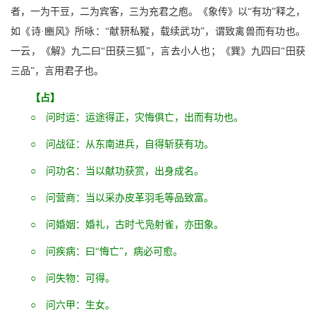
者，一为干豆，二为宾客，三为充君之庖。《象传》以“有功”释之，
如《诗·豳风》所咏：“献豜私豵，载续武功”，谓致禽兽而有功也。
一云，《解》九二曰“田获三狐”，言去小人也；《巽》九四曰“田获
三品”，言用君子也。
【占】
○ 问时运：运途得正，灾悔俱亡，出而有功也。
○ 问战征：从东南进兵，自得斩获有功。
○ 问功名：当以献功获赏，出身成名。
○ 问营商：当以采办皮革羽毛等品致富。
○ 问婚姻：婚礼，古时弋凫射雀，亦田象。
○ 问疾病：曰“悔亡”，病必可愈。
○ 问失物：可得。
○ 问六甲：生女。