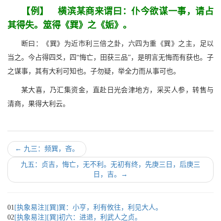
【例】 横滨某商来谓曰：仆今欲谋一事，请占
其得失。筮得《巽》之《姤》。
断曰：《巽》为近市利三倍之卦，六四为重《巽》之主，足以
当之。今占得四爻，四“悔亡，田获三品”，是明言无悔而有获也。子
之谋事，其有大利可知也。子勿疑，举全力而从事可也。
某大喜，乃汇集资金，直赴日光会津地方，采买人参，转售与
清商，果得大利云。
←
九三：频巽，吝。
九五：贞吉，悔亡，无不利。无初有终，先庚三日，后庚三
日，吉。
→
01
[执象易注][巽]巽：小亨，利有攸往，利见大人。
02
[执象易注][巽]初六：进退，利武人之贞。