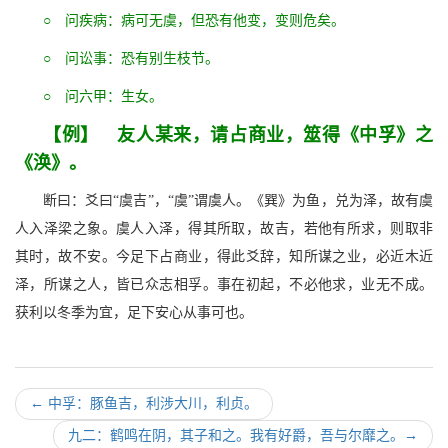
○ 问疾病：病可无虞，但恐有他变，变则危矣。
○ 问讼事：恐有别生枝节。
○ 问六甲：生女。
【例】 友人某来，请占商业，筮得《中孚》之
《涣》。
断曰：爻曰“虞吉”，“虞”谓虞人。《巽》为鱼，兑为泽，故有虞
人入泽梁之象。虞人入泽，得其所取，故吉，若他有所求，则取非
其时，故不安。今足下占商业，得此爻辞，知所谋之业，必近木近
泽，所谋之人，皆已众志相孚。事在初起，不必他求，业无不成。
获利以冬季为宜，足下安心从事可也。
←
中孚：豚鱼吉，利涉大川，利贞。
九二：鹤鸣在阴，其子和之。我有好爵，吾与尔靡之。
→