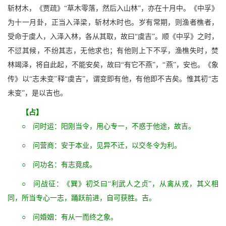
斩材木，《贾疏》“草木零落，然后入山林”，亦在十月中。《中孚》
为十一月卦，正当入泽梁，斩材木时也。岁有常期，则渔者樵者，
受命于虞人，入泽入林，各从其取，故曰“虞吉”。顺《中孚》之时，
不愆其候，不纷其志，无他求也；有他则上下不孚，渔樵失时，焚
林竭泽，将自此起，不能安矣，故曰“有它不燕”，“燕”，安也。《象
传》以“志未变”释“虞吉”，谓变即有他，有他即不吉矣。惟其初“志
未变”，是以吉也。
【占】
○ 问时运：阳刚当令，用心专一，不惑于他途，故吉。
○ 问营商：安于本业，见异不迁，以交冬令为利。
○ 问功名：有志竟成。
○ 问战征：《巽》初爻曰“利武人之贞”，从禽从戎，其义相
同，所当专心一志，踊跃前进，自可获胜。吉。
○ 问婚姻：有从一而终之象。