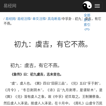
易经网
易
经
全部
文
/
易经网
/
易经注释
/
单爻注释
/
高岛断易
/中孚卦 - 初九：虞吉，有它
卦爻
化,
不燕。
索引
国
↺↻
学
文
化
初九：虞吉，有它不燕。
初九：虞吉，有它不燕。
《象传》曰：初九虞吉，志未变也。
“虞”，虞人也。《巽》四曰“田获三品”，《兑》五曰“孚于剥”，
《月令》，“冬日剥阴木”，《诗》云“九月剥枣，是谓斩木”，是
《巽》《兑》皆有虞人之象，故《中孚》初爻取之。王制獭祭鱼，
然后虞人入泽梁。按虞人入泽梁，在十月中，《周礼》山虞令万民