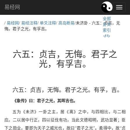
易经网
易
经
全部
文
/
易经网
/
易经注释
/
单爻注释
/
高岛断易
/未济卦 - 六五：贞吉，无
卦爻
化,
悔。君子之光，有孚吉。
索引
国
↺↻
学
文
化
六五：贞吉，无悔。君子之
光，有孚吉。
六五：贞吉，无悔。君子之光。有孚，吉。
《象传》曰：君子之光，其晖吉也。
五为《未济》一卦之主，居《离》之中，与四相比，与二相
应。二以居中行正，四以征伐有功，当此文德昭明，武功显著；臣
下之勋业，要即为天子之威光也，故曰“君子之光”。柔得中，故“贞