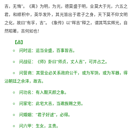
吉，无悔”。《离》为明，为光，德莫盛于明，业莫大于光，六五之
君，和顺积中，英华发外，其光皆出于君子之身，天下莫不仰文明
之化，故曰“有孚，吉”。《象传》以“晖吉”释之，谓其笃实辉光，自
然昭著，吉何如也！
【占】
○ 问时运：运当全盛，百事皆吉。
○ 问战征：《师》卦曰“师贞，丈人吉”，可并占之。
○ 问营商：其营业必关系政府公干，或为军饷，或为军器，得
沾朝廷之余泽，故吉。
○ 问功名：有入觐天颜之象。
○ 问家宅：此宅大吉，当邀旌赐之劳。
○ 问婚姻：“君子好逑”，必得。
○ 问六甲：生女，主贵。