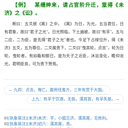
【例】 某缙绅来，请占官阶升迁，筮得《未
济》之《讼》。
断曰：五爻居《离》之中，《离》为日，为光，五当君位，日
有君象，故曰“君子之光”。日光照临，下土遍被，故曰“有孚”。五与
二应，二为臣，是先得“君子之光”者也。今足下占禄位升，得《未
济》五爻，五为尊位，二爻属贵下，二爻曰“曳其轮，贞吉”，轮为日
轮，曳轮者，有如羲和御日，是为天子之近臣，沐浴圣化，瞻仰龙
光，君明臣良，可为贵下贺焉。
←
九四：贞吉，悔亡。震用伐鬼方，三年有赏于大国。
上九：有孚于饮酒，无咎。濡其首，有孚失是。
→
01
[执象易注][未济]未济：亨，小狐汔济，濡其尾，无攸利。
02
[执象易注][未济]初六：濡其尾，吝。