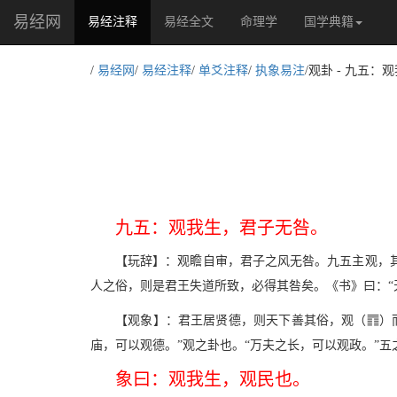
易经网
(current)
易经注释
易经全文
命理学
国学典籍
/
易经网
/
易经注释
/
单爻注释
/
执象易注
/观卦 - 九五
九五：观我生，君子无咎。
【玩辞】：观瞻自审，君子之风无咎。九五主观，
人之俗，则是君王失道所致，必得其咎矣。《书》曰：“
;
【观象】：君王居贤德，则天下善其俗，观（
）
庙，可以观德。”观之卦也。“万夫之长，可以观政。”五
象曰：观我生，观民也。