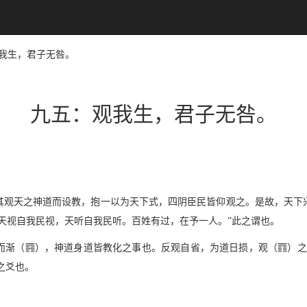
：观我生，君子无咎。
九五：观我生，君子无咎。
其观天之神道而设教，抱一以为天下式，四阴臣民皆仰观之。是故，天下
天视自我民视，天听自我民听。百姓有过，在予一人。”此之谓也。
U
;
而渐（
），神道身道皆教化之事也。反观自省，为道日损，观（
）之
之爻也。