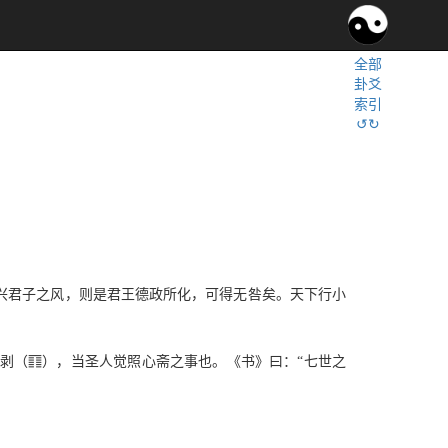
全部
卦爻
索引
↺↻
兴君子之风，则是君王德政所化，可得无咎矣。天下行小
c
剥（
），当圣人觉照心斋之事也。《书》曰：“七世之