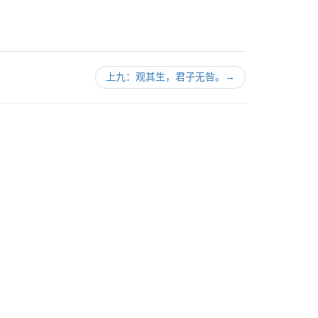
上九：观其生，君子无咎。
→