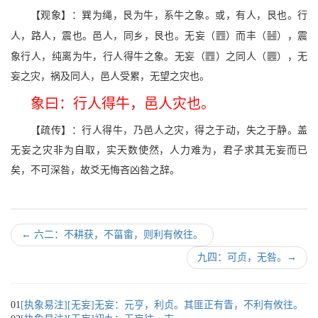
【观象】：巽为绳，艮为牛，系牛之象。或，有人，艮也。行
j
Z
人，路人，震也。邑人，同乡，艮也。无妄（
）而丰（
），震
j
a
象行人，纯离为牛，行人得牛之象。无妄（
）之同人（
），无
妄之灾，祸及同人，邑人受累，无望之灾也。
象曰：行人得牛，邑人灾也。
【疏传】：行人得牛，乃邑人之灾，得之于动，失之于静。盖
无妄之灾非为自取，实天数使然，人力难为，君子求其无妄而已
矣，不可深咎，故爻无悔吝凶咎之辞。
←
六二：不耕获，不菑畬，则利有攸往。
九四：可贞，无咎。
→
01
[执象易注][无妄]无妄：元亨，利贞。其匪正有眚，不利有攸往。