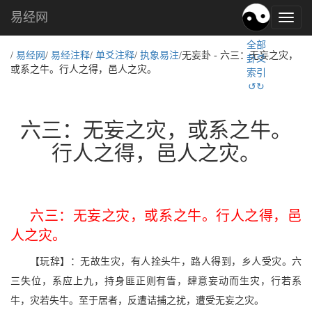
易经网
易
经
全部
文
/
易经网
/
易经注释
/
单爻注释
/
执象易注
/无妄卦 - 六三：无妄之灾，
卦爻
化,
或系之牛。行人之得，邑人之灾。
索引
国
↺↻
学
文
化
六三：无妄之灾，或系之牛。
行人之得，邑人之灾。
六三：无妄之灾，或系之牛。行人之得，邑
人之灾。
【玩辞】：无故生灾，有人拴头牛，路人得到，乡人受灾。六
三失位，系应上九，持身匪正则有眚，肆意妄动而生灾，行若系
牛，灾若失牛。至于居者，反遭诘捕之扰，遭受无妄之灾。