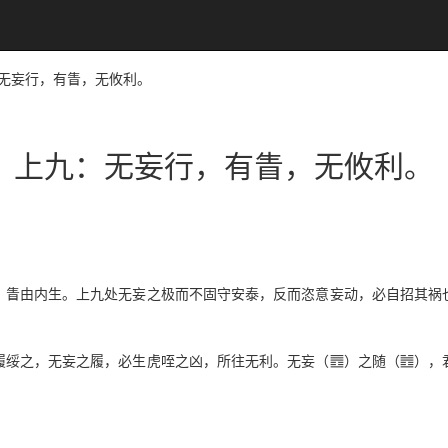
九：无妄行，有眚，无攸利。
上九：无妄行，有眚，无攸利。
，眚由内生。上九处无妄之极而不固守安泰，反而恣意妄动，必自招其祸
j
g
履绥之，无妄之履，必生虎咥之凶，所往无利。无妄（
）之随（
），
。