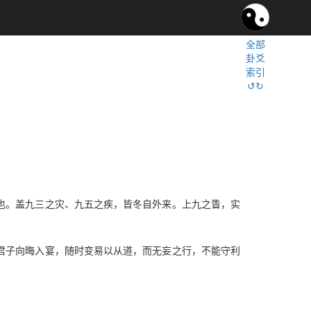
全部
卦爻
索引
↺↻
也。盖九三之灾、九五之疾，皆冬自外来。上九之眚，实
君子向晦入宴，随时变易以从道，而无妄之行，不能守利