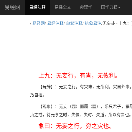
易经网
(current)
易经注释
易经全文
命理学
国学典籍
/
易经网
/
易经注释
/
单爻注释
/
执象易注
/无妄卦 - 上
上九：无妄行，有眚，无攸利。
【玩辞】：无妄之行，有灾难，无所利。灾自外来
乃自招。
j
p
【观象】：无妄（
）而履（
），乐只君子，福
贞之戒，待元亨之时，失位、失时、失道，所以有眚也
象曰：无妄之行，穷之灾也。