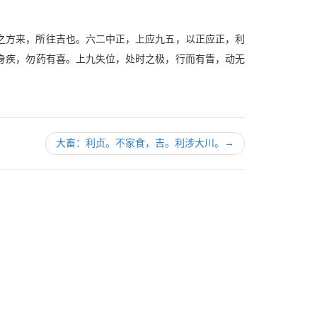
之方来，所往吉也。六二中正，上应九五，以正应正，利
身疾，勿药有喜。上九失位，处时之极，行而有眚，动无
大畜：利贞。不家食，吉。利涉大川。
→