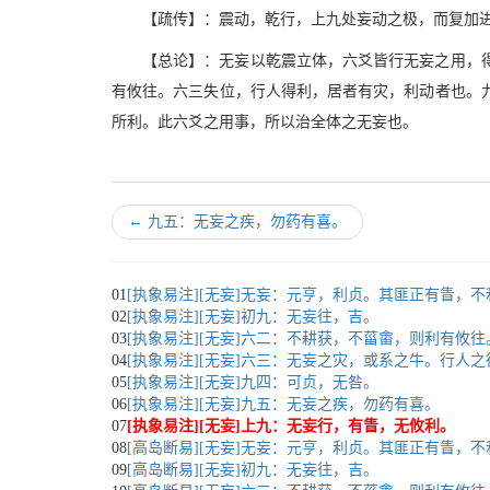
【疏传】：震动，乾行，上九处妄动之极，而复加
【总论】：无妄以乾震立体，六爻皆行无妄之用，
有攸往。六三失位，行人得利，居者有灾，利动者也。
所利。此六爻之用事，所以治全体之无妄也。
←
九五：无妄之疾，勿药有喜。
01
[执象易注][无妄]无妄：元亨，利贞。其匪正有眚，
02
[执象易注][无妄]初九：无妄往，吉。
03
[执象易注][无妄]六二：不耕获，不菑畬，则利有攸往
04
[执象易注][无妄]六三：无妄之灾，或系之牛。行人
05
[执象易注][无妄]九四：可贞，无咎。
06
[执象易注][无妄]九五：无妄之疾，勿药有喜。
07
[执象易注][无妄]上九：无妄行，有眚，无攸利。
08
[高岛断易][无妄]无妄：元亨，利贞。其匪正有眚，
09
[高岛断易][无妄]初九：无妄往，吉。