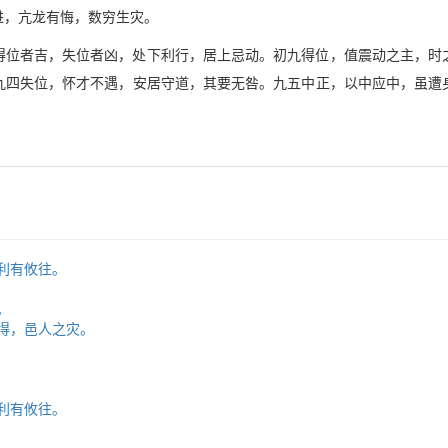
进，亢龙有悔，数穷生灾。
得位者吉，失位者凶，处下利行，居上忌动。初九得位，值震动之主，时
九四失位，怀才不遇，安居守道，其要无咎。九五中正，以中应中，虽遭
不利有攸往。
。
之得，邑人之灾。
不利有攸往。