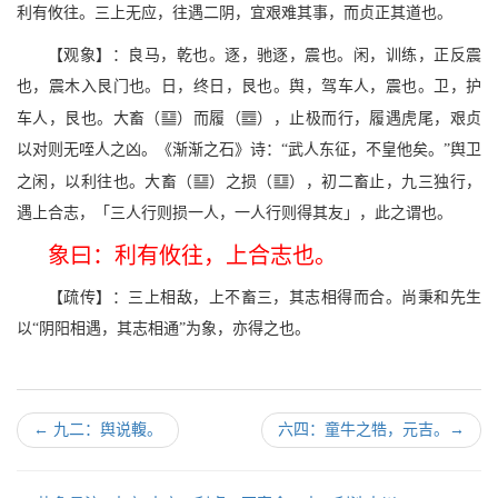
利有攸往。三上无应，往遇二阴，宜艰难其事，而贞正其道也。
【观象】：良马，乾也。逐，驰逐，震也。闲，训练，正反震
也，震木入艮门也。日，终日，艮也。舆，驾车人，震也。卫，护
k
p
车人，艮也。大畜（
）而履（
），止极而行，履遇虎尾，艰贞
以对则无咥人之凶。《渐渐之石》诗：“武人东征，不皇他矣。”舆卫
k
A
之闲，以利往也。大畜（
）之损（
），初二畜止，九三独行，
遇上合志，「三人行则损一人，一人行则得其友」，此之谓也。
象曰：利有攸往，上合志也。
【疏传】：三上相敌，上不畜三，其志相得而合。尚秉和先生
以“阴阳相遇，其志相通”为象，亦得之也。
←
九二：舆说輹。
六四：童牛之牿，元吉。
→