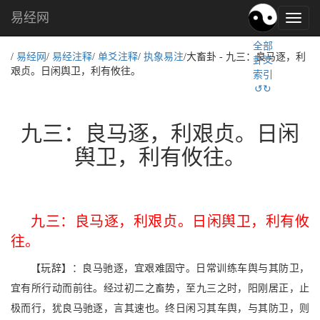
易经网
易
经
全部
文
/
易经网
/
易经注释
/
单爻注释
/
执象易注
/大畜卦 - 九三：良马逐，利
卦爻
化,
艰贞。日闲舆卫，利有攸往。
索引
国
↺↻
学
文
化
九三：良马逐，利艰贞。日闲
舆卫，利有攸往。
九三：良马逐，利艰贞。日闲舆卫，利有攸
往。
【玩辞】：良马驰逐，宜艰难固守。日常训练车舆与其防卫，
宜有所行动而前往。经过初二之畜势，至九三之时，阳刚居正，止
极而行，犹良马驰逐，言其速也。终日闲习其车舆，与其防卫，则