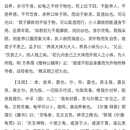
自养，亦可不食，如龟之不待于物也。苟上应于四，不能养人，不
思养德，不节饮食，求养口体于阴，而动于欲求，其道凶也。司马
光曰：“君子寡欲则不役于物，可以直道而行，小人寡欲则能谨身节
用，远罪丰家。”如若初九不能寡欲，则应凶也。舍尔灵龟，观我朵
颐，则是养口腹而害大体，执人欲而捐道心，求外物而失自性，故
君子不贵之。孟子曰：“养其大体为大人，养其小体为小人。”又云：
“饮食之人，则人贱之矣。”初九内舍己之大体而外观人之小体，为人
所贱。明·方孝孺《赠林公辅序》云：“彼或不知自身重而为外物所移
夺者，自轻者也。”概言颐之初九也。
【注疏】：舍，放弃，震也。尔，你，震也。艮主我，震反
艮，故主尔。艮为指，一切指示代词，均取艮象，唯我尔对举，取
M
艮我震尔。中孚（
）九二：“我有好爵，吾与尔靡之”亦见之。灵
龟，又称灵蝙，龟甲可以卜，能鸣，善自养者也。 《尔雅·释兽》郭
璞引《雒书》曰：“灵龟者，玄文五色，神灵之精也。”郭璞《尔雅·
龟赞》曰：“天生神物，十朋之龟，或游于火，或游于蓍，虽云类