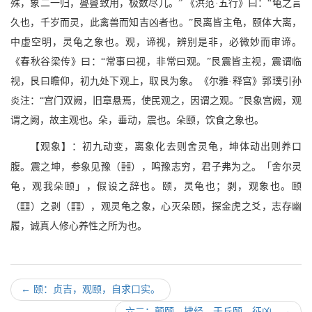
殊，象二一归，亹亹致用，极数尽几。” 《洪范·五行》曰：“龟之言
久也，千岁而灵，此禽兽而知吉凶者也。”艮离皆主龟，颐体大离，
中虚空明，灵龟之象也。观，谛视，辨别是非，必微妙而审谛。
《春秋谷梁传》曰：“常事曰视，非常曰观。”艮震皆主视，震谓临
视，艮曰瞻仰，初九处下观上，取艮为象。《尔雅·释宫》郭璞引孙
炎注：“宫门双阙，旧章悬焉，使民观之，因谓之观。”艮象宫阙，观
谓之阙，故主观也。朵，垂动，震也。朵颐，饮食之象也。
【观象】：初九动变，离象化去则舍灵龟，坤体动出则养口
f
腹。震之坤，参象见豫（
），鸣豫志穷，君子弗为之。「舍尔灵
龟，观我朵颐」，假设之辞也。颐，灵龟也；剥，观象也。颐
m
c
（
）之剥（
），观灵龟之象，心灭朵颐，探金虎之爻，志存幽
履，诚真人修心养性之所为也。
←
颐：贞吉，观颐，自求口实。
六二：颠颐，拂经。于丘颐，征凶。
→