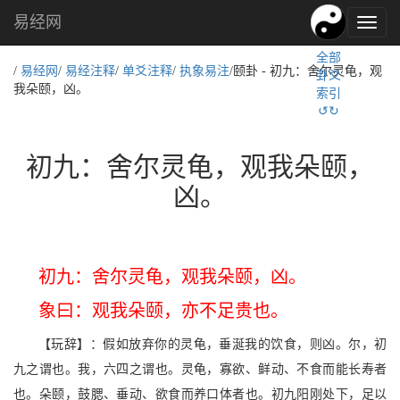
易经网
易
经
全部
文
/
易经网
/
易经注释
/
单爻注释
/
执象易注
/颐卦 - 初九：舍尔灵龟，观
卦爻
化,
我朵颐，凶。
索引
国
↺↻
学
文
化
初九：舍尔灵龟，观我朵颐，
凶。
初九：舍尔灵龟，观我朵颐，凶。
象曰：观我朵颐，亦不足贵也。
【玩辞】：假如放弃你的灵龟，垂涎我的饮食，则凶。尔，初
九之谓也。我，六四之谓也。灵龟，寡欲、鲜动、不食而能长寿者
也。朵颐，鼓腮、垂动、欲食而养口体者也。初九阳刚处下，足以