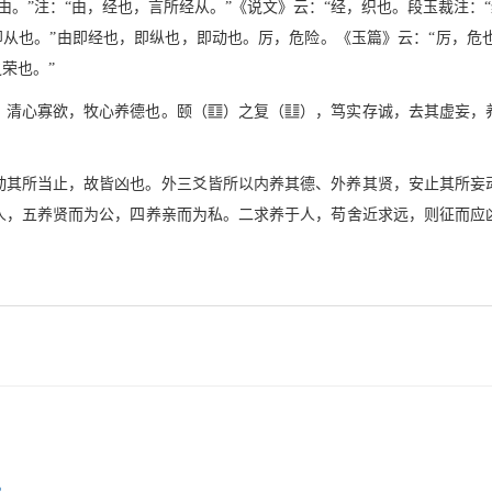
。”注：“由，经也，言所经从。”《说文》云：“经，织也。段玉裁注：
即从也。”由即经也，即纵也，即动也。厉，危险。《玉篇》云：“厉，危也
荣也。”
m
v
，清心寡欲，牧心养德也。颐（
）之复（
），笃实存诚，去其虚妄，
动其所当止，故皆凶也。外三爻皆所以内养其德、外养其贤，安止其所妄
人，五养贤而为公，四养亲而为私。二求养于人，苟舍近求远，则征而应
。