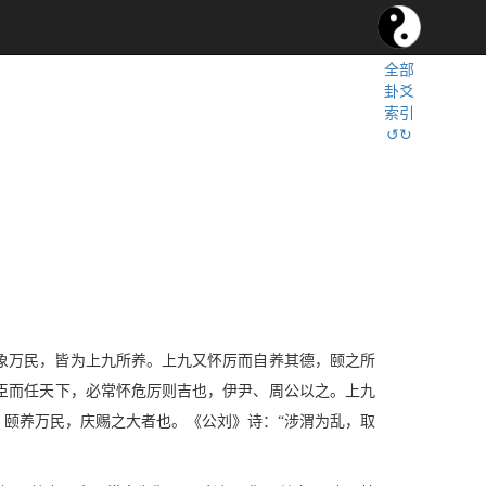
全部
卦爻
索引
↺↻
象万民，皆为上九所养。上九又怀厉而自养其德，颐之所
臣而任天下，必常怀危厉则吉也，伊尹、周公以之。上九
颐养万民，庆赐之大者也。《公刘》诗：“涉渭为乱，取