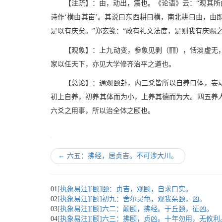
【注疏】：由，动出，震也。《论语》云：“观其所由
诗作‘横由其亩’。其说曰东西耕曰横，南北耕曰由，由
是以有庆矣。”郑玄笺：“政有礼文法度，是则我有庆赐之
c
【观象】：上九动变，参象见剥（
），恬淡虚无
家以任天下，亦见大学修齐治平之道也。
【总论】：通观颐卦，内三爻皆所以自养口体，妄
初上自养，初养其体而为小，上养其德而为大。四五养
六爻之用事，所以治全体之颐也。
←
六五：拂经，居贞吉。不可涉大川。
01
[执象易注][颐]颐：贞吉，观颐，自求口实。
02
[执象易注][颐]初九：舍尔灵龟，观我朵颐，凶。
03
[执象易注][颐]六二：颠颐，拂经。于丘颐，征凶。
04
[执象易注][颐]六三：拂颐，贞凶。十年勿用，无攸利