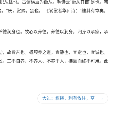
“织从丝也。古谓横直为衡从。毛诗云‘衡从其亩’是也。韩
。”庆，赏赐，震也。 《裳裳者华》诗：“维其有章矣，
养德润身也。牧心以养德，养德以润身，润身以承家，承
动，故皆吉也。概颐养之道，宜静也，宜定也，宜诚也。
凶。三不自养、不养人、不养于人，拂颐而终不可用。此
大过：栋挠，利有攸往，亨。
→