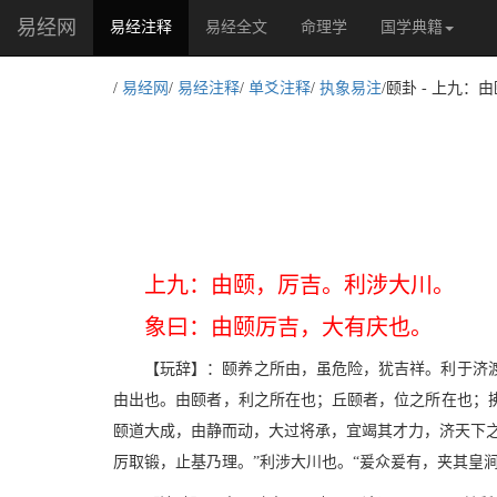
易经网
(current)
易经注释
易经全文
命理学
国学典籍
/
易经网
/
易经注释
/
单爻注释
/
执象易注
/颐卦 - 上九
上九：由颐，厉吉。利涉大川。
象曰：由颐厉吉，大有庆也。
【玩辞】：颐养之所由，虽危险，犹吉祥。利于济
由出也。由颐者，利之所在也；丘颐者，位之所在也；
颐道大成，由静而动，大过将承，宜竭其才力，济天下
厉取锻，止基乃理。”利涉大川也。“爰众爰有，夹其皇涧