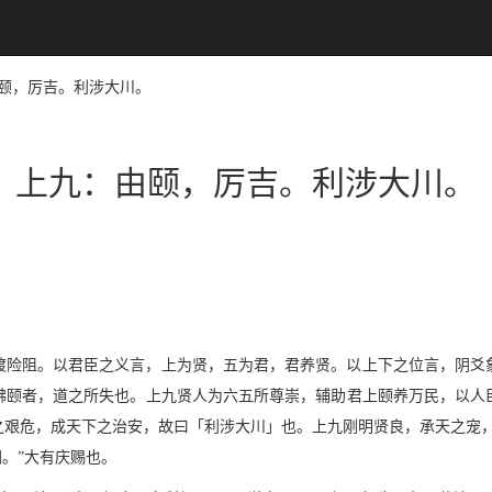
：由颐，厉吉。利涉大川。
上九：由颐，厉吉。利涉大川。
渡险阻。以君臣之义言，上为贤，五为君，君养贤。以上下之位言，阴爻
拂颐者，道之所失也。上九贤人为六五所尊崇，辅助君上颐养万民，以人
之艰危，成天下之治安，故曰「利涉大川」也。上九刚明贤良，承天之宠，
。”大有庆赐也。