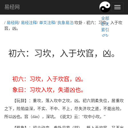
易经网
易
经
全部
文
/
易经网
/
易经注释
/
单爻注释
/
执象易注
/坎卦 - 初六：习坎，入于坎
卦爻
化,
窞，凶。
索引
国
↺↻
学
文
化
初六：习坎，入于坎窞，凶。
初六：习坎，入于坎窞，凶。
象曰：习坎入坎，失道凶也。
【玩辞】：重坎，落入坎中之坎，凶。初六阴柔失位，居重坎
之下，险陷益深，不实、不中、不上，尽失济坎之道，不能出险，
所以凶也。窞（
dàn），深坑。《说文》云：“坎中小坎。”
N
【观象】：初六动变，参卦见节（
），既入于坎窞，又不出