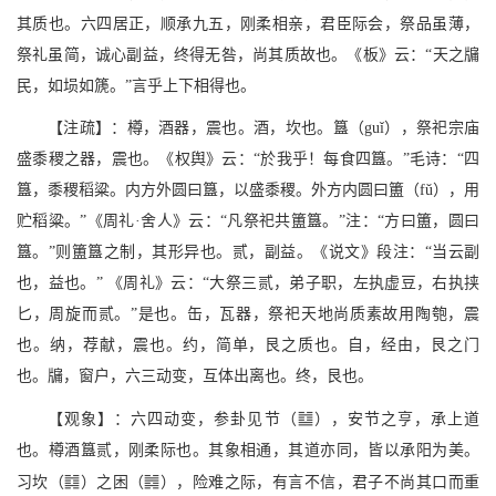
其质也。六四居正，顺承九五，刚柔相亲，君臣际会，祭品虽薄，
祭礼虽简，诚心副益，终得无咎，尚其质故也。《板》云：“天之牖
民，如埙如篪。”言乎上下相得也。
【注疏】：樽，酒器，震也。酒，坎也。簋（guǐ），祭祀宗庙
盛黍稷之器，震也。《权舆》云：“於我乎！每食四簋。”毛诗：“四
簋，黍稷稻粱。内方外圆曰簋，以盛黍稷。外方内圆曰簠（fǔ），用
贮稻粱。”《周礼·舍人》云：“凡祭祀共簠簋。”注：“方曰簠，圆曰
簋。”则簠簋之制，其形异也。贰，副益。《说文》段注：“当云副
也，益也。” 《周礼》云：“大祭三贰，弟子职，左执虚豆，右执挟
匕，周旋而贰。”是也。缶，瓦器，祭祀天地尚质素故用陶匏，震
也。纳，荐献，震也。约，简单，艮之质也。自，经由，艮之门
也。牖，窗户，六三动变，互体出离也。终，艮也。
N
【观象】：六四动变，参卦见节（
），安节之亨，承上道
也。樽酒簋贰，刚柔际也。其象相通，其道亦同，皆以承阳为美。
Q
J
习坎（
）之困（
），险难之际，有言不信，君子不尚其口而重