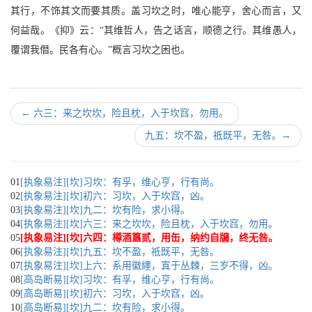
其行，不饰其文而要其质。盖习坎之时，唯心能亨，舍心而言，又
何益哉。《抑》云：“其维哲人，告之话言，顺德之行。其维愚人，
覆谓我僭。民各有心。”概言习坎之困也。
←
六三：来之坎坎，险且枕，入于坎窞，勿用。
九五：坎不盈，祗既平，无咎。
→
01
[执象易注][坎]习坎：有孚，维心亨，行有尚。
02
[执象易注][坎]初六：习坎，入于坎窞，凶。
03
[执象易注][坎]九二：坎有险，求小得。
04
[执象易注][坎]六三：来之坎坎，险且枕，入于坎窞，勿用。
05
[执象易注][坎]六四：樽酒簋贰，用缶，纳约自牖，终无咎。
06
[执象易注][坎]九五：坎不盈，祗既平，无咎。
07
[执象易注][坎]上六：系用徽纆，寘于丛棘，三岁不得，凶。
08
[高岛断易][坎]习坎：有孚，维心亨，行有尚。
09
[高岛断易][坎]初六：习坎，入于坎窞，凶。
10
[高岛断易][坎]九二：坎有险，求小得。