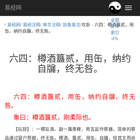
易经网
易
经
全部
文
/
易经网
/
易经注释
/
单爻注释
/
执象易注
/坎卦 - 六四：樽酒簋贰，用
卦爻
化,
缶，纳约自牖，终无咎。
索引
国
↺↻
学
文
化
六四：樽酒簋贰，用缶，纳约
自牖，终无咎。
六四：樽酒簋贰，用缶，纳约自牖，终无
咎。
象曰：樽酒簋贰，刚柔际也。
【玩辞】：一樽旨酒，副一簋黍稷，用瓦盆作祭器，简单的祭
品通过窗户荐献，终无咎。樽酒、簋贰、用缶、自牖，轻其文而尚