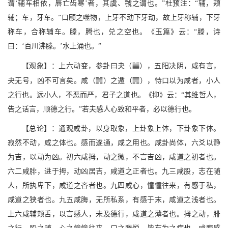
谓‘辅车相依，唇亡齿寒’者，其虞、虢之谓也。”杜预注：“辅，颊
辅；车，牙车。”口颐之噬物，上牙不动下牙动，故上牙称辅，下牙
称车，合称辅车。滕，腾也，兑之空也。《玉篇》云：“滕，诗
曰：‘百川沸滕。’水上涌也。”
b
【观象】：上六动变，参卦曰夬（
），五阳决阴，咸有言，
.
G
夬无号，凶不可言矣。咸（
）之遁（
），恃口以为咸者，小人
之行也。远小人，不恶而严，君子之道也。《抑》云：“其维哲人，
告之话言，顺德之行。”若夫感人心致和平者，必以德行也。
【总论】：通观咸卦，以身取象，上卦象上体，下卦象下体。
寂然不动，咸之体也。感而遂通，咸之用也。咸卦尚体，六爻以静
为吉，以动为凶。初六咸拇，动之微，不言吉凶，咸道之初者也。
六二咸腓，进于拇，动凶居吉，咸道之正者也。九三咸股，志在随
人，所执卑下，咸道之吝者也。九四咸心，憧憧往来，有感于私，
咸道之狭者也。九五咸脢，无所私系，有感于末，咸道之浅者也。
上六咸辅颊舌，以言感人，未及德行，咸道之薄者也。拇之动，腓