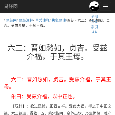
易经网
易
经
全部
文
/
易经网
/
易经注释
/
单爻注释
/
执象易注
/晋卦 - 六二：晋如愁如，贞
卦爻
化,
吉。受兹介福，于其王母。
索引
国
↺↻
学
文
化
六二：晋如愁如，贞吉。受兹
介福，于其王母。
六二：晋如愁如，贞吉。受兹介福，于其王
母。
象曰：受兹介福，以中正也。
【玩辞】：欲进还忧，正固吉祥。受此大福，得之于中正之
德。六二欲进，得敌于五，乘承皆阴，变体出坎，乃生忧惕，唯守