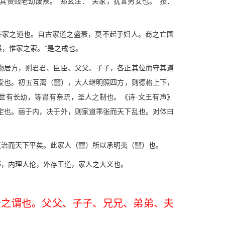
其贵贱老幼废疾。”郑玄注：“夫家，犹言男女也。”按：
齐家之道也。自古家道之盛衰，莫不起于妇人。商之亡国
晨，惟家之索。”是之戒也。
物居方，则君君、臣臣、父父、子子，各正其位而守其道
W
爱也。初五互离（
），大人继明照四方，则德格上下，
世有长幼，等胄有亲疏，圣人之制也。《诗·文王有声》
定也。丽于内，决于外，则家道乖张而天下乱也。对体曰
O
Y
复治而天下平矣。此家人（
）所以承明夷（
）也。
等，内理人伦，外存王道，家人之大义也。
母之谓也。父父、子子、兄兄、弟弟、夫