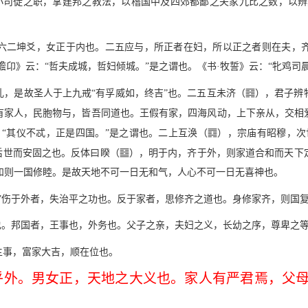
“小司徒之职，掌建邦之教法，以稽国中及四郊都鄙之夫家九比之数，以辨
六二坤爻，女正于内也。二五应与，所正者在妇，所以正之者则在夫，
卬》云：“哲夫成城，哲妇倾城。”是之谓也。《书·牧誓》云：“牝鸡司
?
乱，是故圣人于上九戒“有孚威如，终吉”也。二五互未济（
），君子辨
有家人，民胞物与，皆吾同道也。王假有家，四海风动，上下亲从，交相
B
“其仪不忒，正是四国。”是之谓也。二上互涣（
），宗庙有昭穆，次
P
后世而安固之也。反体曰睽（
），明于内，齐于外，则家道合和而天下
和则一国修睦。是故天地不可一日无和气，人心不可一日无喜神也。
”伤于外者，失治平之功也。反于家者，思修齐之道也。身修家齐，则国
也。邦国者，王事也，外务也。父子之亲，夫妇之义，长幼之序，尊卑之
主事，富家大吉，顺在位也。
乎外。男女正，天地之大义也。家人有严君焉，父