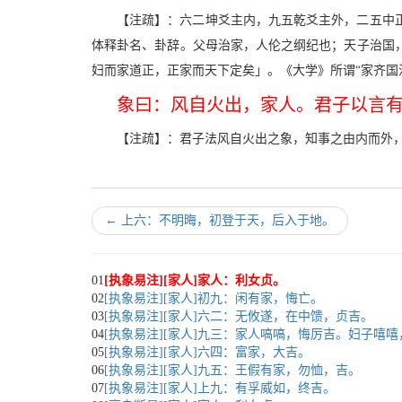
【注疏】：六二坤爻主内，九五乾爻主外，二五中
体释卦名、卦辞。父母治家，人伦之纲纪也；天子治国
妇而家道正，正家而天下定矣」。《大学》所谓“家齐国
象曰：风自火出，家人。君子以言
【注疏】：君子法风自火出之象，知事之由内而外
←
上六：不明晦，初登于天，后入于地。
01
[执象易注][家人]家人：利女贞。
02
[执象易注][家人]初九：闲有家，悔亡。
03
[执象易注][家人]六二：无攸遂，在中馈，贞吉。
04
[执象易注][家人]九三：家人嗃嗃，悔厉吉。妇子嘻
05
[执象易注][家人]六四：富家，大吉。
06
[执象易注][家人]九五：王假有家，勿恤，吉。
07
[执象易注][家人]上九：有孚威如，终吉。