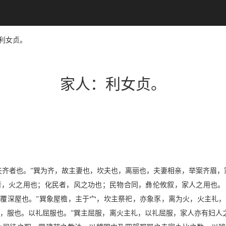
：利女贞。
家人：利女贞。
夫齐者也。”巽为齐，故主妻也，坎夫也，离丽也，夫妻相亲，举案齐眉
者，火之用也；化民者，风之功也；民物合同，彝伦攸叙，家人之用也。
交覆深屋也。”巽象屋檐，主于宀，坎主祭祀，亦象豕，离为火，火主礼
者，服也。以礼屈服也。”巽主屈服，离火主礼，以礼屈服，家人亦有妇人