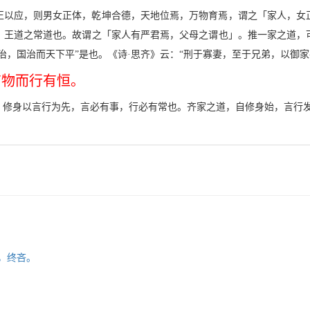
正以应，则男女正体，乾坤合德，天地位焉，万物育焉，谓之「家人，女
，王道之常道也。故谓之「家人有严君焉，父母之谓也」。推一家之道，
治，国治而天下平”是也。《诗·思齐》云：“刑于寡妻，至于兄弟，以御家
有物而行有恒。
，修身以言行为先，言必有事，行必有常也。齐家之道，自修身始，言行
嘻，终吝。