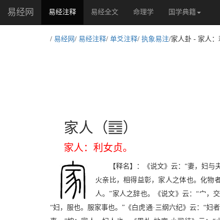
易经网
(current)
易经注释
易经全文
命理学
国学典籍
/
易经网
/
易经注释
/
单爻注释
/
执象易注
/家人卦 - 家人
O
家人（
）
家人：利女贞。
【释名】：《说文》云：“妻，妇与
火亲比，相得益彰，家人之体也。化物
人。”家人之辞也。《说文》云：“宀，
“妇，服也。服家事也。”《白虎通·三纲六纪》云：“妇