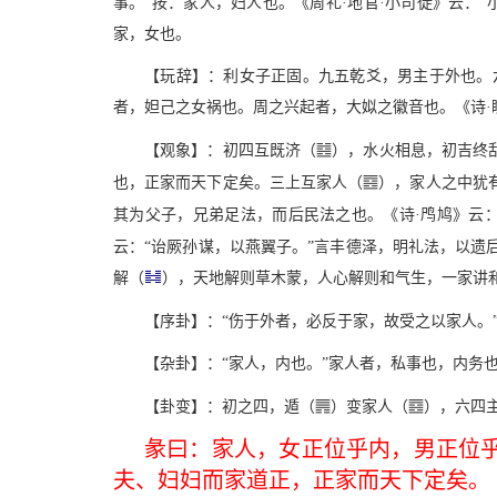
事。”按：家人，妇人也。《周礼·地官·小司徒》云：
家，女也。
【玩辞】：利女子正固。九五乾爻，男主于外也。
者，妲己之女祸也。周之兴起者，大姒之徽音也。《诗·瞻
>
【观象】：初四互既济（
），水火相息，初吉终
O
也，正家而天下定矣。三上互家人（
），家人之中犹
其为父子，兄弟足法，而后民法之也。《诗·鸤鸠》云：
云：“诒厥孙谋，以燕翼子。”言丰德泽，明礼法，以遗
解（
），天地解则草木蒙，人心解则和气生，一家讲
【序卦】：“伤于外者，必反于家，故受之以家人。
【杂卦】：“家人，内也。”家人者，私事也，内务
G
O
【卦变】：初之四，遁（
）变家人（
），六四
彖曰：家人，女正位乎内，男正位
夫、妇妇而家道正，正家而天下定矣。