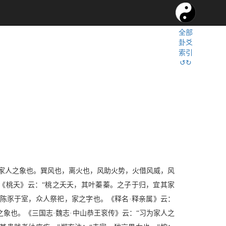
全部
卦爻
索引
↺↻
，家人之象也。巽风也，离火也，风助火势，火借风威，风
《桃夭》云：“桃之夭夭，其叶蓁蓁。之子于归，宜其家
，陈豕于室，众人祭祀，家之字也。《释名·释亲属》云：
之象也。《三国志·魏志·中山恭王衮传》云：“习为家人之