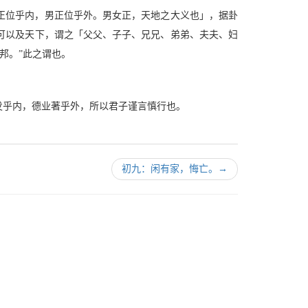
正位乎内，男正位乎外。男女正，天地之大义也」，据卦
可以及天下，谓之「父父、子子、兄兄、弟弟、夫夫、妇
邦。”此之谓也。
发乎内，德业著乎外，所以君子谨言慎行也。
初九：闲有家，悔亡。
→