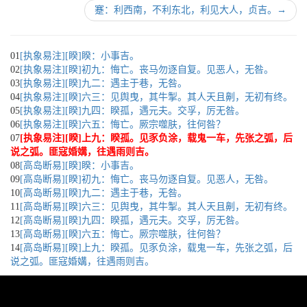
蹇：利西南，不利东北，利见大人，贞吉。
→
01
[执象易注][睽]睽：小事吉。
02
[执象易注][睽]初九：悔亡。丧马勿逐自复。见恶人，无咎。
03
[执象易注][睽]九二：遇主于巷，无咎。
04
[执象易注][睽]六三：见舆曳，其牛掣。其人天且劓，无初有终。
05
[执象易注][睽]九四：睽孤，遇元夫。交孚，厉无咎。
06
[执象易注][睽]六五：悔亡。厥宗噬肤，往何咎？
07
[执象易注][睽]上九：睽孤。见豕负涂，载鬼一车，先张之弧，后
说之弧。匪寇婚媾，往遇雨则吉。
08
[高岛断易][睽]睽：小事吉。
09
[高岛断易][睽]初九：悔亡。丧马勿逐自复。见恶人，无咎。
10
[高岛断易][睽]九二：遇主于巷，无咎。
11
[高岛断易][睽]六三：见舆曳，其牛掣。其人天且劓，无初有终。
12
[高岛断易][睽]九四：睽孤，遇元夫。交孚，厉无咎。
13
[高岛断易][睽]六五：悔亡。厥宗噬肤，往何咎？
14
[高岛断易][睽]上九：睽孤。见豕负涂，载鬼一车，先张之弧，后
说之弧。匪寇婚媾，往遇雨则吉。