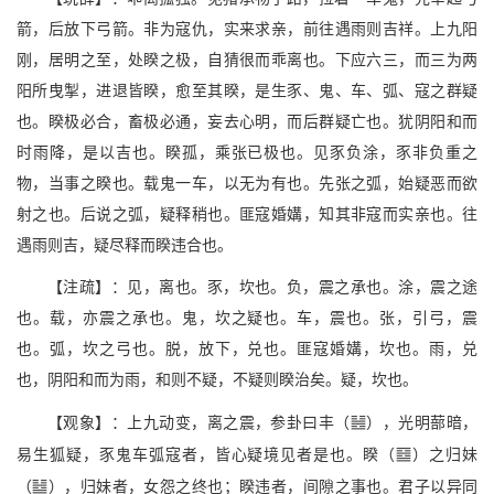
箭，后放下弓箭。非为寇仇，实来求亲，前往遇雨则吉祥。上九阳
刚，居明之至，处睽之极，自猜很而乖离也。下应六三，而三为两
阳所曳掣，进退皆睽，愈至其睽，是生豕、鬼、车、弧、寇之群疑
也。睽极必合，畜极必通，妄去心明，而后群疑亡也。犹阴阳和而
时雨降，是以吉也。睽孤，乘张已极也。见豕负涂，豕非负重之
物，当事之睽也。载鬼一车，以无为有也。先张之弧，始疑恶而欲
射之也。后说之弧，疑释稍也。匪寇婚媾，知其非寇而实亲也。往
遇雨则吉，疑尽释而睽违合也。
【注疏】：见，离也。豕，坎也。负，震之承也。涂，震之途
也。载，亦震之承也。鬼，坎之疑也。车，震也。张，引弓，震
也。弧，坎之弓也。脱，放下，兑也。匪寇婚媾，坎也。雨，兑
也，阴阳和而为雨，和则不疑，不疑则睽治矣。疑，坎也。
Z
【观象】：上九动变，离之震，参卦曰丰（
），光明蔀暗，
P
易生狐疑，豕鬼车弧寇者，皆心疑境见者是也。睽（
）之归妹
I
（
），归妹者，女怨之终也；睽违者，间隙之事也。君子以异同