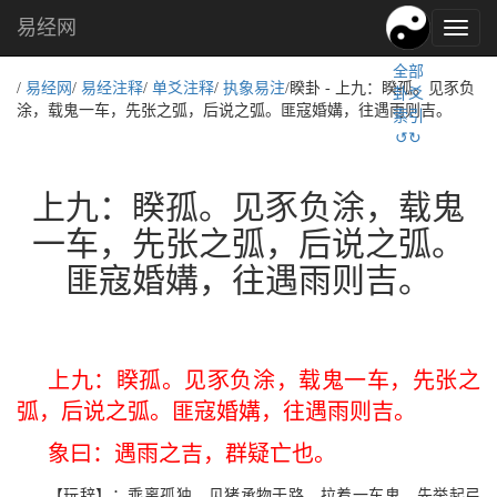
易经网
易
经
全部
文
/
易经网
/
易经注释
/
单爻注释
/
执象易注
/睽卦 - 上九：睽孤。见豕负
卦爻
化,
涂，载鬼一车，先张之弧，后说之弧。匪寇婚媾，往遇雨则吉。
索引
国
↺↻
学
文
化
上九：睽孤。见豕负涂，载鬼
一车，先张之弧，后说之弧。
匪寇婚媾，往遇雨则吉。
上九：睽孤。见豕负涂，载鬼一车，先张之
弧，后说之弧。匪寇婚媾，往遇雨则吉。
象曰：遇雨之吉，群疑亡也。
【玩辞】：乖离孤独。见猪承物于路，拉着一车鬼，先举起弓