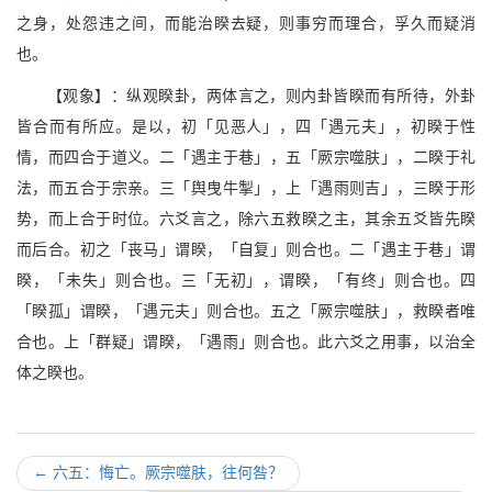
之身，处怨违之间，而能治睽去疑，则事穷而理合，孚久而疑消
也。
【观象】：纵观睽卦，两体言之，则内卦皆睽而有所待，外卦
皆合而有所应。是以，初「见恶人」，四「遇元夫」，初睽于性
情，而四合于道义。二「遇主于巷」，五「厥宗噬肤」，二睽于礼
法，而五合于宗亲。三「舆曳牛掣」，上「遇雨则吉」，三睽于形
势，而上合于时位。六爻言之，除六五救睽之主，其余五爻皆先睽
而后合。初之「丧马」谓睽，「自复」则合也。二「遇主于巷」谓
睽，「未失」则合也。三「无初」，谓睽，「有终」则合也。四
「睽孤」谓睽，「遇元夫」则合也。五之「厥宗噬肤」，救睽者唯
合也。上「群疑」谓睽，「遇雨」则合也。此六爻之用事，以治全
体之睽也。
←
六五：悔亡。厥宗噬肤，往何咎？